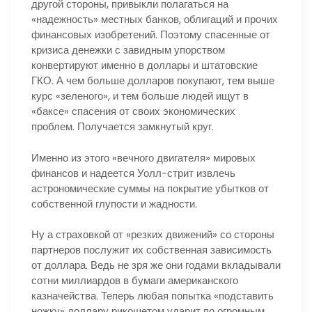
другой стороны, привыкли полагаться на
«надежность» местных банков, облигаций и прочих
финансовых изобретений. Поэтому спасенные от
кризиса денежки с завидным упорством
конвертируют именно в доллары и штатовские
ГКО. А чем больше долларов покупают, тем выше
курс «зеленого», и тем больше людей ищут в
«баксе» спасения от своих экономических
проблем. Получается замкнутый круг.
Именно из этого «вечного двигателя» мировых
финансов и надеется Уолл-стрит извлечь
астрономические суммы на покрытие убытков от
собственной глупости и жадности.
Ну а страховкой от «резких движений» со стороны
партнеров послужит их собственная зависимость
от доллара. Ведь не зря же они годами вкладывали
сотни миллиардов в бумаги американского
казначейства. Теперь любая попытка «подставить
ножку» доллару рикошетом ударит по огромным