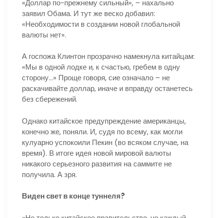
«Доллар по-прежнему сильный», – нахально
заявил Обама. И тут же веско добавил:
«Необходимости в создании новой глобальной
валюты нет».
А госпожа Клинтон прозрачно намекнула китайцам:
«Мы в одной лодке и, к счастью, гребем в одну
сторону…» Проще говоря, сие означало – не
раскачивайте доллар, иначе и вправду останетесь
без сбережений.
Однако китайское предупреждение американцы,
конечно же, поняли. И, судя по всему, как могли
кулуарно успокоили Пекин (во всяком случае, на
время). В итоге идея новой мировой валюты
никакого серьезного развития на саммите не
получила. А зря.
Виден свет
в конце туннеля?
«Не только китайское правительство, но каждый