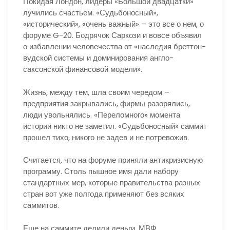
Покидая Лондон, лидеры «Большой двадцатки»
лучились счастьем. «Судьбоносный»,
«исторический», «очень важный» – это все о нем, о
форуме G-20. Бодрячок Саркози и вовсе объявил
о избавлении человечества от «наследия бреттон-
вудской системы и доминирования англо-
саксонской финансовой модели».
Жизнь, между тем, шла своим чередом –
предприятия закрывались, фирмы разорялись,
люди увольнялись. «Переломного» момента
истории никто не заметил. «Судьбоносный» саммит
прошел тихо, никого не задев и не потревожив.
Считается, что на форуме приняли антикризисную
программу. Столь пышное имя дали набору
стандартных мер, которые правительства разных
стран вот уже полгода применяют без всяких
саммитов.
Еще на саммите делили деньги. МВФ