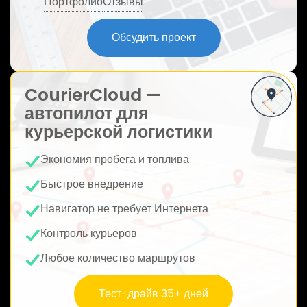
Портфолио
Отзывы
ю
Обсудить проект
CourierCloud —
автопилот для
курьерской логистики
Экономия пробега и топлива
Быстрое внедрение
Навигатор не требует Интернета
Контроль курьеров
Любое количество маршрутов
Тест-драйв 35+ дней