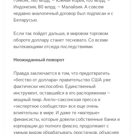
Гонконг, 180 млрд. – Южная Корея, 100 млрд. –
Индонезия, 80 млрд. – Малайзия. А совсем
недавно аналогичный договор был подписан и с
Беларусью.
Если так пойдет дальше, в мировом торговом
обороте доллару станет тесновато. Со всеми
вытекающими отсюда последствиями.
Неожиданный поворот
Правда заключается в том, что предотвратить
«бегство от доллара» правительство США уже
фактически неспособно. Единственный
инструмент, оставшийся в его распоряжении –
мощный пиар. Англо-саксонская пресса и
«экспертное сообщество» все еще очень
влиятельны в мире. И даже те «матерые»
финансисты, которые довели собственные банки и
корпорации до полного фиаско, продолжают с
умным видом обрабатывать простачков, объясняя