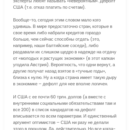
эксперты любят называть «невероятным». Дефолт
США (т.е. отказ платить по счетам).
Вообще-то, сегодня этим словом мало кого
удивишь. В мире предостаточно стран, которые в
свое время либо набрали кредитов гораздо
больше, чем сейчас способны отдать (это,
например, наши балтийские соседи), либо
раздавали их слишком щедро в надежде на отдачу
от «молодых и растущих экономик» (в этот капкан
угодила Австрия). Вероятность, что одни вернут, а
другие получат назад взятое в «тучные годы»,
близка к нулю. Ну а когда страна имеет такую дыру
в экономике – дефолт для нее вполне логичен.
И США с ее почти 60 трлн. долгов (а вместе с
внутренними социальными обязательствами там и
все 200) в список кандидатов на дефолт
вписывается по всем параметрам. И единственный
аргумент оптимистов – США ни разу не делали
этого в прошлом. Да, действительно. Но все когда-