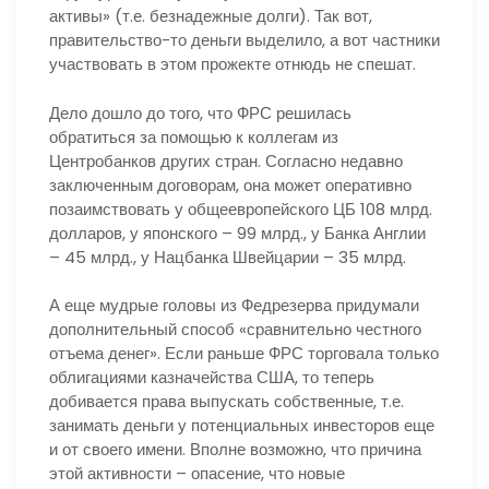
активы» (т.е. безнадежные долги). Так вот,
правительство-то деньги выделило, а вот частники
участвовать в этом прожекте отнюдь не спешат.
Дело дошло до того, что ФРС решилась
обратиться за помощью к коллегам из
Центробанков других стран. Согласно недавно
заключенным договорам, она может оперативно
позаимствовать у общеевропейского ЦБ 108 млрд.
долларов, у японского – 99 млрд., у Банка Англии
– 45 млрд., у Нацбанка Швейцарии – 35 млрд.
А еще мудрые головы из Федрезерва придумали
дополнительный способ «сравнительно честного
отъема денег». Если раньше ФРС торговала только
облигациями казначейства США, то теперь
добивается права выпускать собственные, т.е.
занимать деньги у потенциальных инвесторов еще
и от своего имени. Вполне возможно, что причина
этой активности – опасение, что новые