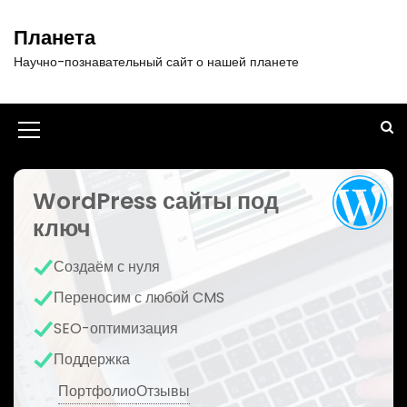
П
е
Планета
р
Научно-познавательный сайт о нашей планете
е
й
т
и
И
к
к
с
о
WordPress сайты под
о
д
ключ
н
е
р
к
Создаём с нуля
ж
а
и
Переносим с любой CMS
м
м
SEO-оптимизация
о
е
м
Поддержка
у
н
Портфолио
Отзывы