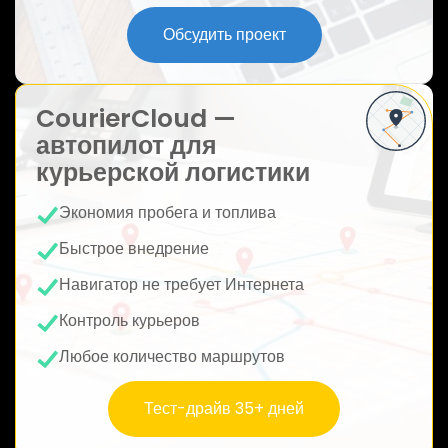
ю
Обсудить проект
CourierCloud —
автопилот для
курьерской логистики
Экономия пробега и топлива
Быстрое внедрение
Навигатор не требует Интернета
Контроль курьеров
Любое количество маршрутов
Тест-драйв 35+ дней