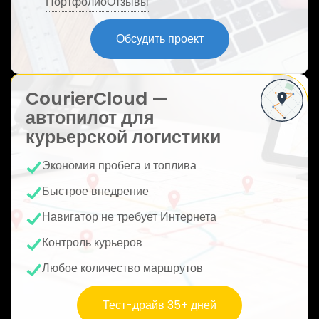
Портфолио
Отзывы
ю
Обсудить проект
CourierCloud —
автопилот для
курьерской логистики
Экономия пробега и топлива
Быстрое внедрение
Навигатор не требует Интернета
Контроль курьеров
Любое количество маршрутов
Тест-драйв 35+ дней