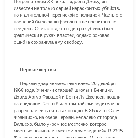
Потрошителем ХХ века. Подобно Джеку, он
известен не только серией нераскрытых убийств,
но и длительной перепиской с полицией. Часть его
посланий была зашифрована и не прочитана по
сей день. Считается, что один раз убийца был
фактически в руках властей, однако роковая
ошибка сохранила ему свободу.
Первые жертвы
Первый удар неизвестный нанес 20 декабря
1968 года. Ученики старшей школы в Бениции,
Дэвид Артур Фарадей и Бетти Лу Дженсен, пошли
на свидание. Бетти была там тайком: родители не
разрешали ей гулять так поздно. В 35 км от Сан-
Франциско, на озере Герман, недалеко от города
Вальехо, было укромное местечко, которое
местные называли «местом для свиданий». В 22:15
Фарадей припарковал там машину. О событиях