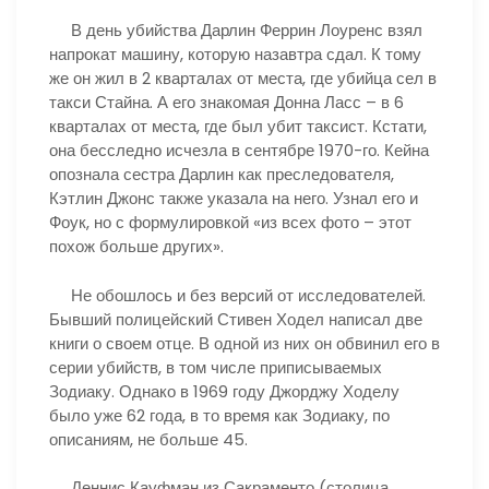
В день убийства Дарлин Феррин Лоуренс взял
напрокат машину, которую назавтра сдал. К тому
же он жил в 2 кварталах от места, где убийца сел в
такси Стайна. А его знакомая Донна Ласс – в 6
кварталах от места, где был убит таксист. Кстати,
она бесследно исчезла в сентябре 1970-го. Кейна
опознала сестра Дарлин как преследователя,
Кэтлин Джонс также указала на него. Узнал его и
Фоук, но с формулировкой «из всех фото – этот
похож больше других».
Не обошлось и без версий от исследователей.
Бывший полицейский Стивен Ходел написал две
книги о своем отце. В одной из них он обвинил его в
серии убийств, в том числе приписываемых
Зодиаку. Однако в 1969 году Джорджу Ходелу
было уже 62 года, в то время как Зодиаку, по
описаниям, не больше 45.
Деннис Кауфман из Сакраменто (столица