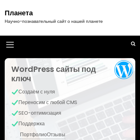
П
е
Планета
р
Научно-познавательный сайт о нашей планете
е
й
т
и
И
к
к
с
о
WordPress сайты под
о
д
ключ
н
е
р
к
Создаём с нуля
ж
а
и
Переносим с любой CMS
м
м
SEO-оптимизация
о
е
м
Поддержка
у
н
Портфолио
Отзывы