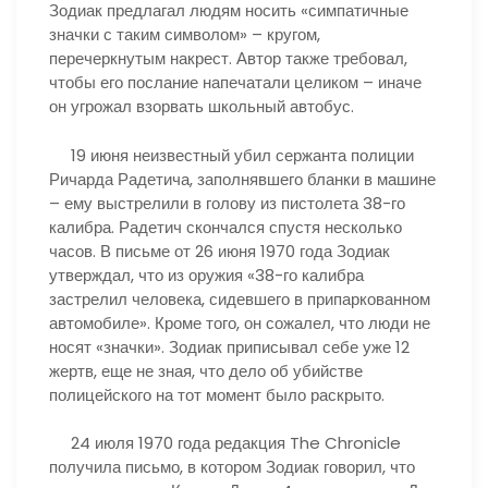
Зодиак предлагал людям носить «симпатичные
значки с таким символом» – кругом,
перечеркнутым накрест. Автор также требовал,
чтобы его послание напечатали целиком – иначе
он угрожал взорвать школьный автобус.
19 июня неизвестный убил сержанта полиции
Ричарда Радетича, заполнявшего бланки в машине
– ему выстрелили в голову из пистолета 38-го
калибра. Радетич скончался спустя несколько
часов. В письме от 26 июня 1970 года Зодиак
утверждал, что из оружия «38-го калибра
застрелил человека, сидевшего в припаркованном
автомобиле». Кроме того, он сожалел, что люди не
носят «значки». Зодиак приписывал себе уже 12
жертв, еще не зная, что дело об убийстве
полицейского на тот момент было раскрыто.
24 июля 1970 года редакция The Chronicle
получила письмо, в котором Зодиак говорил, что