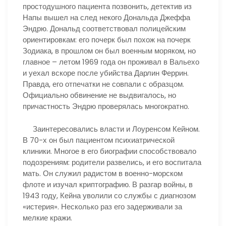
простодушного пациента позвонить, детектив из
Напы вышел на след некого Дональда Джеффа
Эндрю. Дональд соответствовал полицейским
ориентировкам: его почерк был похож на почерк
Зодиака, в прошлом он был военным моряком, но
главное – летом 1969 года он проживал в Вальехо
и уехал вскоре после убийства Дарлин Феррин.
Правда, его отпечатки не совпали с образцом.
Официально обвинение не выдвигалось, но
причастность Эндрю проверялась многократно.
Заинтересовались власти и Лоуренсом Кейном.
В 70-х он был пациентом психиатрической
клиники. Многое в его биографии способствовало
подозрениям: родители развелись, и его воспитала
мать. Он служил радистом в военно-морском
флоте и изучал криптографию. В разгар войны, в
1943 году, Кейна уволили со службы с диагнозом
«истерия». Несколько раз его задерживали за
мелкие кражи.