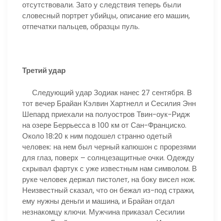
отсутствовали. Зато у следствия теперь были
словесный портрет убийцы, описание его машин,
отпечатки пальцев, образцы пуль.
Третий удар
Следующий удар Зодиак нанес 27 сентября. В
тот вечер Брайан Кэлвин Хартнелл и Сесилия Энн
Шепард приехали на полуостров Твин-оук-Ридж
на озере Беррьесса в 100 км от Сан-Франциско.
Около 18:20 к ним подошел странно одетый
человек: на нем был черный капюшон с прорезями
для глаз, поверх – солнцезащитные очки. Одежду
скрывал фартук с уже известным нам символом. В
руке человек держал пистолет, на боку висел нож.
Неизвестный сказал, что он бежал из-под стражи,
ему нужны деньги и машина, и Брайан отдал
незнакомцу ключи. Мужчина приказал Сесилии