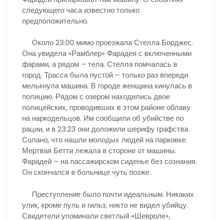
следующего часа известно только
предположительно.
Около 23:00 мимо проезжала Стелла Борджес.
Она увидела «Рамблер» Фарадея с включенными
фарами, а рядом – тела. Стелла помчалась в
город. Трасса была пустой – только раз впереди
мелькнула машина. В городе женщина кинулась в
полицию. Рядом с озером находились двое
полицейских, проводивших в этом районе облаву
на наркодельцов. Им сообщили об убийстве по
рации, и в 23:23 они доложили шерифу графства
Солано, что нашли молодых людей на парковке.
Мертвая Бетти лежала в стороне от машины.
Фарадей – на пассажирском сиденье без сознания.
Он скончался в больнице чуть позже.
Преступление было почти идеальным. Никаких
улик, кроме пуль и гильз; никто не видел убийцу.
Свидетели упоминали светлый «Шевроле»,