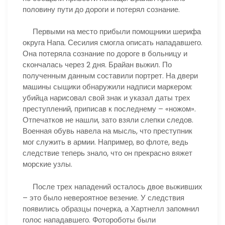
половину пути до дороги и потерял сознание.
Первыми на место прибыли помощники шерифа
округа Напа. Сесилия смогла описать нападавшего.
Она потеряла сознание по дороге в больницу и
скончалась через 2 дня. Брайан выжил. По
полученным данным составили портрет. На двери
машины сыщики обнаружили надписи маркером:
убийца нарисовал свой знак и указал даты трех
преступлений, приписав к последнему – «ножом».
Отпечатков не нашли, зато взяли слепки следов.
Военная обувь навела на мысль, что преступник
мог служить в армии. Например, во флоте, ведь
следствие теперь знало, что он прекрасно вяжет
морские узлы.
После трех нападений осталось двое выживших
– это было невероятное везение. У следствия
появились образцы почерка, а Хартнелл запомнил
голос нападавшего. Фотороботы были