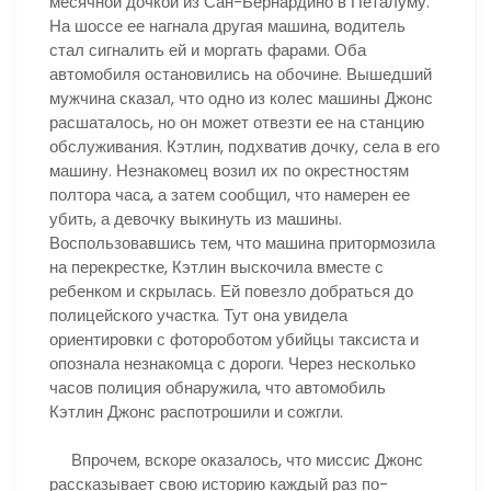
месячной дочкой из Сан-Бернардино в Петалуму.
На шоссе ее нагнала другая машина, водитель
стал сигналить ей и моргать фарами. Оба
автомобиля остановились на обочине. Вышедший
мужчина сказал, что одно из колес машины Джонс
расшаталось, но он может отвезти ее на станцию
обслуживания. Кэтлин, подхватив дочку, села в его
машину. Незнакомец возил их по окрестностям
полтора часа, а затем сообщил, что намерен ее
убить, а девочку выкинуть из машины.
Воспользовавшись тем, что машина притормозила
на перекрестке, Кэтлин выскочила вместе с
ребенком и скрылась. Ей повезло добраться до
полицейского участка. Тут она увидела
ориентировки с фотороботом убийцы таксиста и
опознала незнакомца с дороги. Через несколько
часов полиция обнаружила, что автомобиль
Кэтлин Джонс распотрошили и сожгли.
Впрочем, вскоре оказалось, что миссис Джонс
рассказывает свою историю каждый раз по-