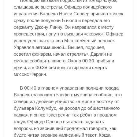
Полицию вызвали подростки из гольф-клуба,
слышавшие выстрелы. Офицер полицейского
управления Вальехо Нэнси Словер приняла звонок
сразу после полуночи 5 июля и передала его
сержанту Джону Линчу. Он направился к месту
происшествия, попутно вызывая «скорую». Офицер
успел услышать слова Мэгью: «Белый человек…
Управлял автомашиной… Вышел, подошел,
осветил фонарем, начал стрелять». Дарлин не
смогла сообщить ничего. Около 00:30 прибыли
врачи, а в 00:38 они констатировали смерть
миссис Феррин.
В 00:40 в главном управлении полиции города
Вальехо зазвонил телефон: мужчина сообщил, что
совершил двойное убийство «в миле к востоку от
бульвара Колумбус, не доходя до общественного
парка», и он же «застрелил тех ребят в прошлом
году». Офицер Словер пыталась задавать
вопросы, но звонивший продолжал говорить, как
будто читая заранее написанный текст. Когда