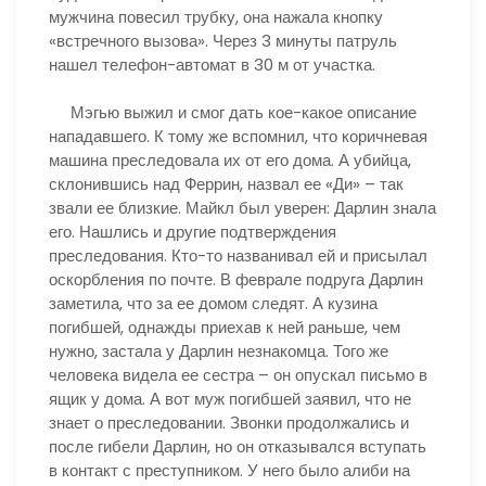
мужчина повесил трубку, она нажала кнопку
«встречного вызова». Через 3 минуты патруль
нашел телефон-автомат в 30 м от участка.
Мэгью выжил и смог дать кое-какое описание
нападавшего. К тому же вспомнил, что коричневая
машина преследовала их от его дома. А убийца,
склонившись над Феррин, назвал ее «Ди» – так
звали ее близкие. Майкл был уверен: Дарлин знала
его. Нашлись и другие подтверждения
преследования. Кто-то названивал ей и присылал
оскорбления по почте. В феврале подруга Дарлин
заметила, что за ее домом следят. А кузина
погибшей, однажды приехав к ней раньше, чем
нужно, застала у Дарлин незнакомца. Того же
человека видела ее сестра – он опускал письмо в
ящик у дома. А вот муж погибшей заявил, что не
знает о преследовании. Звонки продолжались и
после гибели Дарлин, но он отказывался вступать
в контакт с преступником. У него было алиби на