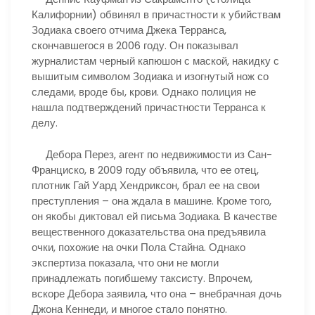
Калифорнии) обвинял в причастности к убийствам
Зодиака своего отчима Джека Терранса,
скончавшегося в 2006 году. Он показывал
журналистам черный капюшон с маской, накидку с
вышитым символом Зодиака и изогнутый нож со
следами, вроде бы, крови. Однако полиция не
нашла подтверждений причастности Терранса к
делу.
Дебора Перез, агент по недвижимости из Сан-
Франциско, в 2009 году объявила, что ее отец,
плотник Гай Уард Хендриксон, брал ее на свои
преступления – она ждала в машине. Кроме того,
он якобы диктовал ей письма Зодиака. В качестве
вещественного доказательства она предъявила
очки, похожие на очки Пола Стайна. Однако
экспертиза показала, что они не могли
принадлежать погибшему таксисту. Впрочем,
вскоре Дебора заявила, что она – внебрачная дочь
Джона Кеннеди, и многое стало понятно.