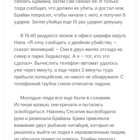
связать Брайана, затем сам связал ее. И только
тогда сообщил, что должен их убить, и достал нож.
Брайан попросил, чтобы начали с него, и получил 6
ударов. Затем убийца еще 10 раз ударил девушку.
В 19:40 раздался звонок в офисе шерифа округа
Напа. «Я хочу сообщить о двойном убийстве, –
сказал звонивший. – Они в двух милях отсюда на
север в парке Хедквотерс. А я – тот, кто это
сделал». Вычислить телефон-автомат удалось
уже через минуту, а еще через 2 минуты туда
прибыли полицейские, но никого не обнаружили. С
телефонной трубки сняли отпечаток ладони.
Молодые люди все еще были в сознании.
Истекая кровью, они кричали и пытались
освободиться. Наконец Сесилия высвободила
руки и развязала Брайана. Крики привлекли
внимание двух рыбаков-китайцев, которые не
решились выйти из лодки к окровавленным людям,
но обещали привести помощь. Брайан прополз