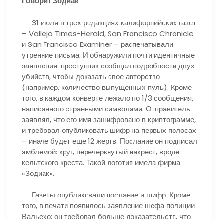
Говорит Зодиак
31 июля в трех редакциях калифорнийских газет
– Vallejo Times-Herald, San Francisco Chronicle
и San Francisco Examiner – распечатывали
утренние письма. И обнаружили почти идентичные
заявления: преступник сообщал подробности двух
убийств, чтобы доказать свое авторство
(например, количество выпущенных пуль). Кроме
того, в каждом конверте лежало по 1/3 сообщения,
написанного странными символами. Отправитель
заявлял, что его имя зашифровано в криптограмме,
и требовал опубликовать шифр на первых полосах
– иначе будет еще 12 жертв. Послание он подписал
эмблемой: круг, перечеркнутый накрест, вроде
кельтского креста. Такой логотип имела фирма
«Зодиак».
Газеты опубликовали послание и шифр. Кроме
того, в печати появилось заявление шефа полиции
Вальехо: он требовал больше доказательств, что