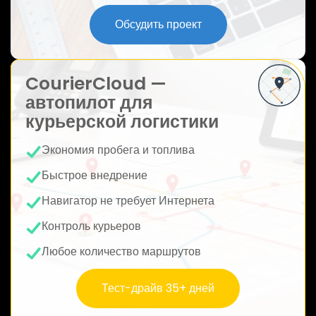
ю
Обсудить проект
CourierCloud —
автопилот для
курьерской логистики
Экономия пробега и топлива
Быстрое внедрение
Навигатор не требует Интернета
Контроль курьеров
Любое количество маршрутов
Тест-драйв 35+ дней