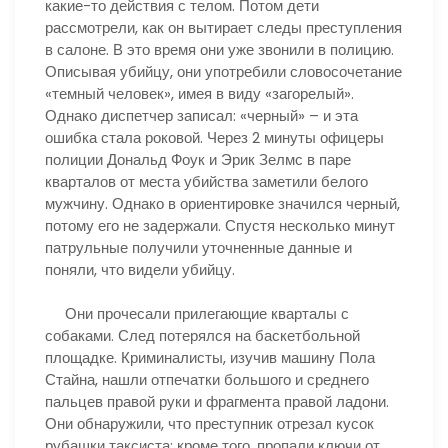
какие-то действия с телом. Потом дети
рассмотрели, как он вытирает следы преступления
в салоне. В это время они уже звонили в полицию.
Описывая убийцу, они употребили словосочетание
«темный человек», имея в виду «загорелый».
Однако диспетчер записал: «черный» – и эта
ошибка стала роковой. Через 2 минуты офицеры
полиции Дональд Фоук и Эрик Зелмс в паре
кварталов от места убийства заметили белого
мужчину. Однако в ориентировке значился черный,
потому его не задержали. Спустя несколько минут
патрульные получили уточненные данные и
поняли, что видели убийцу.
Они прочесали прилегающие кварталы с
собаками. След потерялся на баскетбольной
площадке. Криминалисты, изучив машину Пола
Стайна, нашли отпечатки большого и среднего
пальцев правой руки и фрагмента правой ладони.
Они обнаружили, что преступник отрезал кусок
рубашки таксиста; кроме того, пропали ключи от