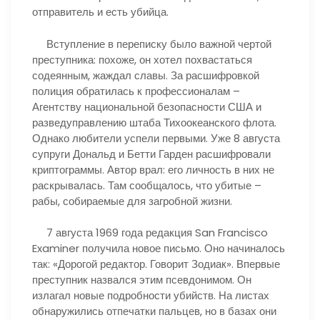
отправитель и есть убийца.
Вступление в переписку было важной чертой
преступника: похоже, он хотел похвастаться
содеянным, жаждал славы. За расшифровкой
полиция обратилась к профессионалам –
Агентству национальной безопасности США и
разведуправлению штаба Тихоокеанского флота.
Однако любители успели первыми. Уже 8 августа
супруги Дональд и Бетти Гарден расшифровали
криптограммы. Автор врал: его личность в них не
раскрывалась. Там сообщалось, что убитые –
рабы, собираемые для загробной жизни.
7 августа 1969 года редакция San Francisco
Examiner получила новое письмо. Оно начиналось
так: «Дорогой редактор. Говорит Зодиак». Впервые
преступник назвался этим псевдонимом. Он
излагал новые подробности убийств. На листах
обнаружились отпечатки пальцев, но в базах они