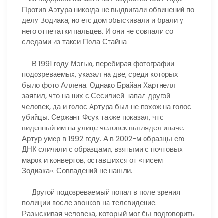
Против Артура никогда не выдвигали обвинений по
делу Зодиака, но его дом обыскивали и брали у
него отпечатки пальцев. И они не совпали со
следами из такси Пола Стайна.
В 1991 году Мэгью, перебирая фотографии
подозреваемых, указал на две, среди которых
было фото Аллена. Однако Брайан Хартнелл
заявил, что на них с Сесилией напал другой
человек, да и голос Артура был не похож на голос
убийцы. Сержант Фоук также показал, что
виденный им на улице человек выглядел иначе.
Артур умер в 1992 году. А в 2002-м образцы его
ДНК сличили с образцами, взятыми с почтовых
марок и конвертов, оставшихся от «писем
Зодиака». Совпадений не нашли.
Другой подозреваемый попал в поле зрения
полиции после звонков на телевидение.
Разыскивая человека, который мог бы подговорить