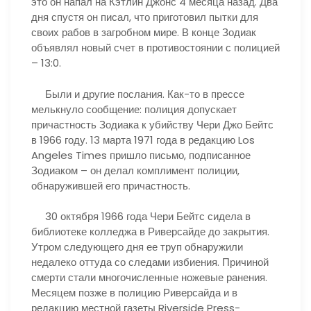
это он напал на Кэтлин Джонс 4 месяца назад. Два
дня спустя он писал, что приготовил пытки для
своих рабов в загробном мире. В конце Зодиак
объявлял новый счет в противостоянии с полицией
– 13:0.
Были и другие послания. Как-то в прессе
мелькнуло сообщение: полиция допускает
причастность Зодиака к убийству Чери Джо Бейтс
в 1966 году. 13 марта 1971 года в редакцию Los
Angeles Times пришло письмо, подписанное
Зодиаком – он делал комплимент полиции,
обнаружившей его причастность.
30 октября 1966 года Чери Бейтс сидела в
библиотеке колледжа в Риверсайде до закрытия.
Утром следующего дня ее труп обнаружили
недалеко оттуда со следами избиения. Причиной
смерти стали многочисленные ножевые ранения.
Месяцем позже в полицию Риверсайда и в
редакцию местной газеты Riverside Press-