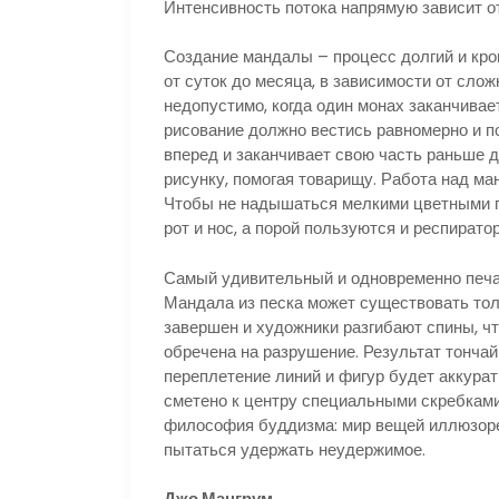
Интенсивность потока напрямую зависит от
Создание мандалы – процесс долгий и кро
от суток до месяца, в зависимости от сло
недопустимо, когда один монах заканчива
рисование должно вестись равномерно и п
вперед и заканчивает свою часть раньше д
рисунку, помогая товарищу. Работа над ма
Чтобы не надышаться мелкими цветными п
рот и нос, а порой пользуются и респирато
Самый удивительный и одновременно печа
Мандала из песка может существовать толь
завершен и художники разгибают спины, чт
обречена на разрушение. Результат тонча
переплетение линий и фигур будет аккурат
сметено к центру специальными скребками
философия буддизма: мир вещей иллюзорен
пытаться удержать неудержимое.
Джо Мангрум