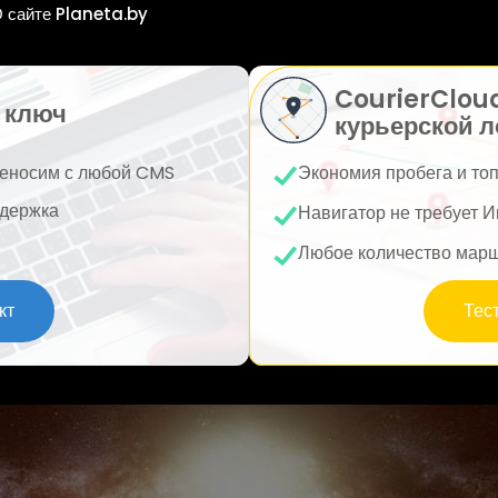
 сайте Planeta.by
CourierClou
 ключ
курьерской л
еносим с любой CMS
Экономия пробега и то
держка
Навигатор не требует И
Любое количество мар
кт
Тес