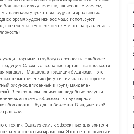
се больше на слуху полотна, написанные маслом,
, мы начинаем упускать из виду альтернативные
леднее время художники все чаще используют
 специи и, конечно же, песок – и это направление в
лярность!
 уходит корнями в глубокую древность. Наиболее
й традиции. Сложные песчаные картины на плоскости
ния мандалы. Мандала в традиции буддизма – это
ных геометрических фигур и символов, которые в
ный рисунок, вписанный в круг («мандала»
диск»). В сакральном понимании подобные рисунки
еленной, а также отображают в двухмерном
ают бодхисатвы, будды и божества. В индуистской
я ранголи.
ого техник. Одна из самых эффектных для зрителя
 песком и толченым мрамором. Этот неторопливый и