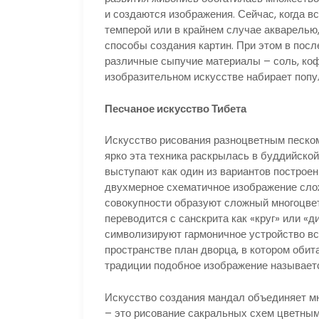
и создаются изображения. Сейчас, когда в
темперой или в крайнем случае акварелью
способы создания картин. При этом в пос
различные сыпучие материалы – соль, кофе,
изобразительном искусстве набирает попу
Песчаное искусство Тибета
Искусство рисования разноцветным песком
ярко эта техника раскрылась в буддийско
выступают как один из вариантов построе
двухмерное схематичное изображение слож
совокупности образуют сложный многоцвет
переводится с санскрита как «круг» или «
символизируют гармоничное устройство вс
пространстве план дворца, в котором обит
традиции подобное изображение называетс
Искусство создания мандал объединяет мн
– это рисование сакральных схем цветным