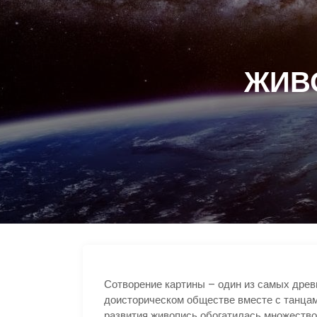
ЖИВО
Сотворение картины – один из самых древ
доисторическом обществе вместе с танцам
развития живопись обогатилась множеством