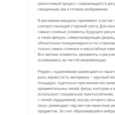
кропотливый процесс сопровождается рит
священным, как и готовое изображение.
В рисовании мандалы принимают участие ч
соответствующей стороной света. Для нач
самые сложные элементы будущего рисунка
а также фигуры, символизирующие дворец,
обязательно позиционируются по сторонам
только самые сложные и масштабные компо
Все мелкие элементы, орнаменты и рисунки
основываясь на чистой импровизации.
Рядом с художниками размещаются чашечки
роль зернистость материала – крупный пе
площадях, тщательно просеянная песчана
орнаментальных вязей, фигур, контуров и 
используют специальное приспособление, 
с полой сердцевиной, внутрь которого зас
конус размещают над местом нанесения ри
предметом. За счет образовавшейся вибрац