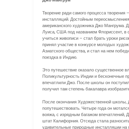
Творение ради самого процесса творения 
инсталляций. Достойным переосмыслением
американского художника Джо Мангрума. 
Луиса, США под названием Флориссент, в ф
учиться живописи – стал брать уроки рисов
принял участие в конкурсе молодых худож
Азиатского общества, и стал на нем побед
поездка в Индию.
Это путешествие оказало существенное вл
Поликультурность Индии и бесконечные п
впечатлили Джо. После школы он поступил
получил там степень бакалавра изобразит
После окончания Художественной школы, Д
попутешествовать. Четыре года он моталс
вояжа, с изрядным багажом впечатлений, 
штат Калифорния. Отсюда стала разноситьс
удивительные природные инсталляции на г