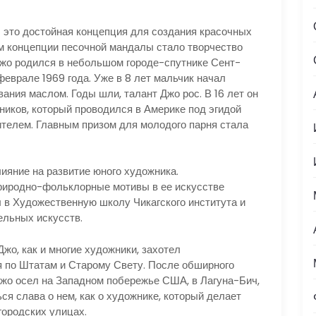
– это достойная концепция для создания красочных
 концепции песочной мандалы стало творчество
Джо родился в небольшом городе-спутнике Сент-
еврале 1969 года. Уже в 8 лет мальчик начал
ания маслом. Годы шли, талант Джо рос. В 16 лет он
ников, который проводился в Америке под эгидой
ителем. Главным призом для молодого парня стала
ияние на развитие юного художника.
риродно-фольклорные мотивы в ее искусстве
 в Художественную школу Чикагского института и
ельных искусств.
жо, как и многие художники, захотел
я по Штатам и Старому Свету. После обширного
Джо осел на Западном побережье США, в Лагуна-Бич,
я слава о нем, как о художнике, который делает
ородских улицах.