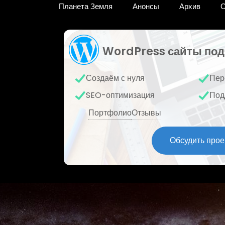
Планета Земля
Анонсы
Архив
О
WordPress сайты под
Создаём с нуля
Пер
SEO-оптимизация
Под
Портфолио
Отзывы
Обсудить прое