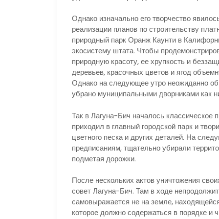
Однако изначально его творчество явилос
реализации планов по строительству плат
природный парк Оранж Каунти в Калифорн
экосистему штата. Чтобы продемонстриро
природную красоту, ее хрупкость и беззащ
деревьев, красочных цветов и ягод объем
Однако на следующее утро неожиданно обн
убрано муниципальными дворниками как ни
Так в Лагуна-Бич началось классическое 
приходил в главный городской парк и твор
цветного песка и других деталей. На сле
предписаниям, тщательно убирали террито
подметая дорожки.
После нескольких актов уничтожения свои
совет Лагуна-Бич. Там в ходе непродолжи
самовыражается не на земле, находящейся
которое должно содержаться в порядке и ч