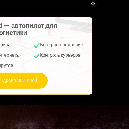
d — автопилот для
огистики
плива
Быстрое внедрение
нтернета
Контроль курьеров
шрутов
т-драйв 35+ дней