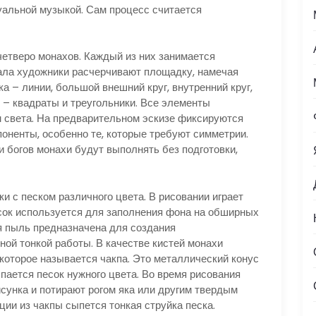
уальной музыкой. Сам процесс считается
етверо монахов. Каждый из них занимается
ала художники расчерчивают площадку, намечая
 – линии, большой внешний круг, внутренний круг,
 – квадраты и треугольники. Все элементы
 света. На предварительном эскизе фиксируются
ненты, особенно те, которые требуют симметрии.
 богов монахи будут выполнять без подготовки,
 с песком различного цвета. В рисовании играет
сок используется для заполнения фона на обширных
я пыль предназначена для создания
иной тонкой работы. В качестве кистей монахи
которое называется чакпа. Это металлический конус
ыпается песок нужного цвета. Во время рисования
сунка и потирают рогом яка или другим твердым
ии из чакпы сыпется тонкая струйка песка.