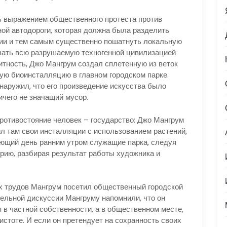
ь выражением общественного протеста против
ной автодороги, которая должна была разделить
ии и тем самым существенно пошатнуть локальную
вать всю разрушаемую техногенной цивилизацией
итность, Джо Мангрум создал сплетенную из веток
ную биоинсталляцию в главном городском парке.
аружил, что его произведение искусства было
чего не значащий мусор.
противостояние человек – государство: Джо Мангрум
ил там свои инсталляции с использованием растений,
дующий день ранним утром служащие парка, следуя
рию, разбирая результат работы художника и
х трудов Мангрум посетил общественный городской
тельной дискуссии Мангруму напомнили, что он
 в частной собственности, а в общественном месте,
истоте. И если он претендует на сохранность своих