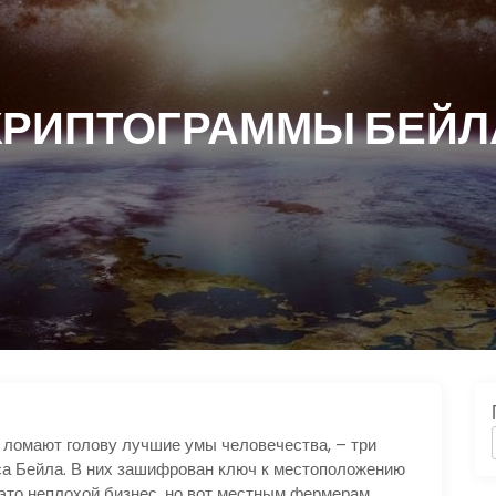
КРИПТОГРАММЫ БЕЙЛ
ь ломают голову лучшие умы человечества, – три
са Бейла. В них зашифрован ключ к местоположению
 это неплохой бизнес, но вот местным фермерам