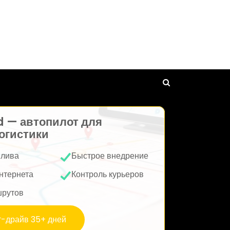
d — автопилот для
огистики
плива
Быстрое внедрение
нтернета
Контроль курьеров
шрутов
т-драйв 35+ дней