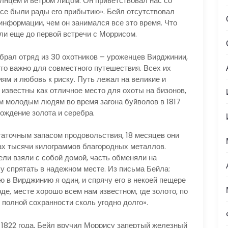
нцем и ветром лицом. Он приветствовал нас со
все были рады его прибытию». Бейл отсутствовал
 информации, чем он занимался все это время. Что
ли еще до первой встречи с Моррисом.
обрал отряд из 30 охотников – уроженцев Вирджинии,
то важно для совместного путешествия. Всех их
ям и любовь к риску. Путь лежал на великие и
известны как отличное место для охоты на бизонов,
ам молодым людям во время загона буйволов в 1817
рождение золота и серебра.
аточным запасом продовольствия, 18 месяцев они
рах тысячи килограммов благородных металлов.
ли взяли с собой домой, часть обменяли на
у спрятать в надежном месте. Из письма Бейла:
ю в Вирджинию я один, и спрячу его в некоей пещере
е, месте хорошо всем нам известном, где золото, по
полной сохранности сколь угодно долго».
 1822 года, Бейл вручил Моррису запертый железный