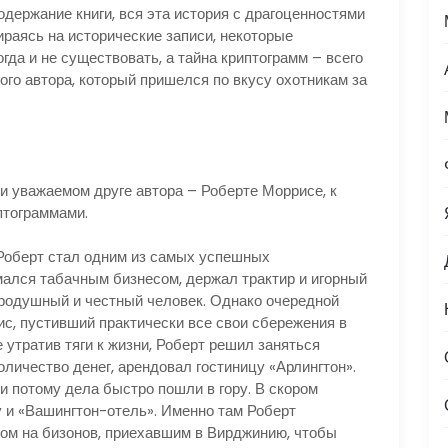
держание книги, вся эта история с драгоценностями
ираясь на исторические записи, некоторые
гда и не существовать, а тайна криптограмм – всего
о автора, который пришелся по вкусу охотникам за
и уважаемом друге автора – Роберте Моррисе, к
птограммами.
 Роберт стал одним из самых успешных
ался табачным бизнесом, держал трактир и игорный
бродушный и честный человек. Однако очередной
рис, пустивший практически все свои сбережения в
е утратив тяги к жизни, Роберт решил заняться
оличество денег, арендовал гостиницу «Арлингтон».
 и потому дела быстро пошли в гору. В скором
 и «Вашингтон-отель». Именно там Роберт
ом на бизонов, приехавшим в Вирджинию, чтобы