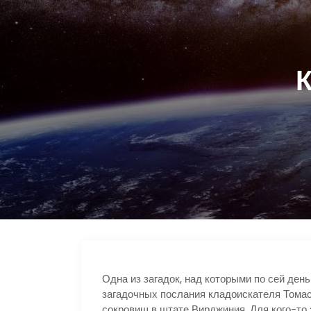
Одна из загадок, над которыми по сей ден
загадочных послания кладоискателя Тома
сокровищ в штате Вирджиния. Для кого-то