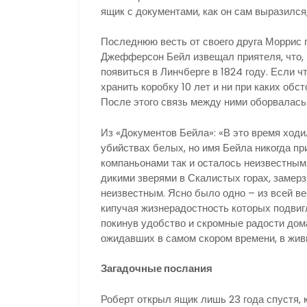
ящик с документами, как он сам выразился
Последнюю весть от своего друга Моррис п
Джефферсон Бейл извещал приятеля, что, 
появиться в Линчберге в 1824 году. Если 
хранить коробку 10 лет и ни при каких обс
После этого связь между ними оборвалась
Из «Документов Бейла»: «В это время ходи
убийствах белых, но имя Бейла никогда пр
компаньонами так и осталось неизвестным.
дикими зверями в Скалистых горах, замерз 
неизвестным. Ясно было одно – из всей в
кипучая жизнерадостность которых подвигл
покинув удобство и скромные радости дом
ожидавших в самом скором времени, в живы
Загадочные послания
Роберт открыл ящик лишь 23 года спустя, к