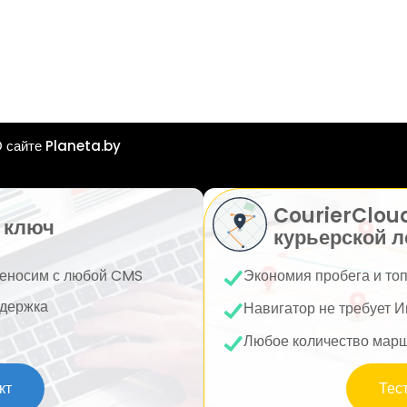
 сайте Planeta.by
CourierClou
 ключ
курьерской л
еносим с любой CMS
Экономия пробега и то
держка
Навигатор не требует И
Любое количество мар
кт
Тес