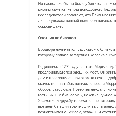
Но насколько бы ни было убедительным со
многим кажется неправдоподобной. Так, оп
исследователи полагают, что Бейл мог нико
лишь художественный вымысел неизвестног
сокровищами.
Охотник на бизонов
Брошюра начинается рассказом о близком 
которому попала загадочная коробка с кри
Родившись в 1771 году в штате Мэриленд,
предпринимателей здешних мест. Он заним
дом и прославился при этом как очень до
скачок цен на табак понизил спрос, и Мор
оборот, разорился. Потерпев неудачу, но н
гостиничным бизнесом и, накопив нужное к
Уважение и дружбу горожан он не потерял,
времени бывший трактирщик взял в аренду
познакомился с Бейлом, отважным охотник