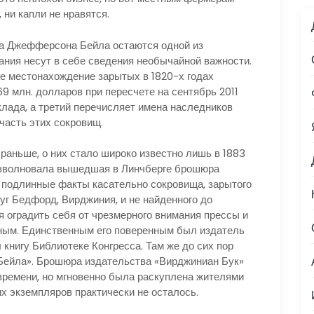
 ни капли не нравятся.
са Джефферсона Бейла остаются одной из
ния несут в себе сведения необычайной важности.
ое местонахождение зарытых в 1820-х годах
9 млн. долларов при пересчете на сентябрь 2011
клада, а третий перечисляет имена наследников
часть этих сокровищ.
раньше, о них стало широко известно лишь в 1883
р взволновала вышедшая в Линчберге брошюра
 подлинные факты касательно сокровища, зарытого
круг Бедфорд, Вирджиния, и не найденного до
я оградить себя от чрезмерного внимания прессы и
тным. Единственным его поверенным был издатель
книгу Библиотеке Конгресса. Там же до сих пор
 Бейла». Брошюра издательства «Вирджиниан Бук»
 времени, но мгновенно была раскуплена жителями
х экземпляров практически не осталось.