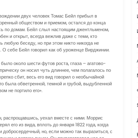
овождении двух человек Томас Бейл прибыл в
оренный обществом и приемом, остался до конца
лись по домам. Бейл слыл настоящим джентльменом,
н и открыт, всегда вежлив даже с теми, кто
ь любую беседу, но при этом никто никогда не
. О себе Бейл говорил как об уроженце Вирджинии.
было около шести футов роста, глаза – агатово-
 прическу он носил чуть длиннее, чем полагалось по
репко сбит, весь его вид говорил о необычайной
него была обветренной, темной и грубой, выдубленной
зом не портило его».
н, распрощавшись, уехал вместе с ними. Моррис
рял его из вида, вплоть до января 1822 года, когда
и добросердечный, но, если можно так выразиться, с