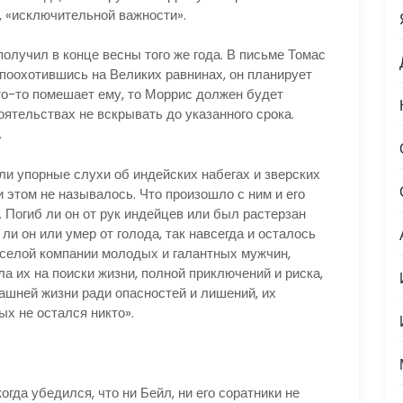
, «исключительной важности».
олучил в конце весны того же года. В письме Томас
поохотившись на Великих равнинах, он планирует
что-то помешает ему, то Моррис должен будет
тоятельствах не вскрывать до указанного срока.
.
ли упорные слухи об индейских набегах и зверских
и этом не называлось. Что произошло с ним и его
 Погиб ли он от рук индейцев или был растерзан
ли он или умер от голода, так навсегда и осталось
еселой компании молодых и галантных мужчин,
а их на поиски жизни, полной приключений и риска,
ашней жизни ради опасностей и лишений, их
х не остался никто».
огда убедился, что ни Бейл, ни его соратники не