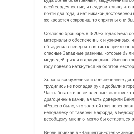
куда более обветренным, выдубленным сол
всей сердечностью, и неудивительно, что 
почти два года, и нет никакой достоверной
же касается сокровищ, то спрятаны они бы
Согласно брошюре, в 1820-х годах Бейл с
материально обеспеченных и уживчивых, ч
объединяла невероятная тяга к приключени
опасные Западные равнины, которые были 
медведей гризли и другую дичь. Именно т
году повезло наткнуться на богатое место
Хорошо вооруженные и обеспеченные дост
трудились не покладая рук и добыли в го
Часть богатств новоявленные золотоискате
драгоценные камни, а часть доверили Бейл
«Решено было, что золотой груз переправл
неподалеку от таверны Бафорда, в Бедфорд
всеобщему мнению, могло бы оставаться в 
Вновь приехав в «Вашингтон-отель» зимой