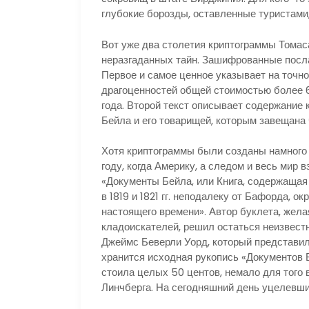
глубокие борозды, оставленные туристами,
Вот уже два столетия криптограммы Тома
неразгаданных тайн. Зашифрованные посла
Первое и самое ценное указывает на точн
драгоценностей общей стоимостью более 6
года. Второй текст описывает содержание 
Бейла и его товарищей, которым завещана 
Хотя криптограммы были созданы намного 
году, когда Америку, а следом и весь ми
«Документы Бейла, или Книга, содержащая
в 1819 и 1821 гг. неподалеку от Бафорда, о
настоящего времени». Автор буклета, жела
кладоискателей, решил остаться неизвес
Джеймс Беверли Уорд, который представил 
хранится исходная рукопись «Документов
стоила целых 50 центов, немало для того
Линчберга. На сегодняшний день уцелевши