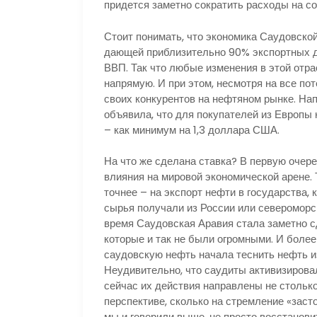
придется заметно сократить расходы на с
Стоит понимать, что экономика Саудовской
дающей приблизительно 90% экспортных 
ВВП. Так что любые изменения в этой отра
напрямую. И при этом, несмотря на все по
своих конкурентов на нефтяном рынке. На
объявила, что для покупателей из Европы
– как минимум на 1,3 доллара США.
На что же сделана ставка? В первую очере
влияния на мировой экономической арене. 
точнее – на экспорт нефти в государства,
сырья получали из России или североморск
время Саудовская Аравия стала заметно с
которые и так не были огромными. И боле
саудовскую нефть начала теснить нефть и
Неудивительно, что саудиты активизирова
сейчас их действия направлены не стольк
перспективе, сколько на стремление «заст
мы и говорили выше, не просто восстанови