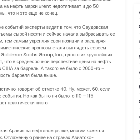
а на нефть марки Brent недотягивает и до 50
ы, что и это еще не конец.
е событий эксперты видят в том, что Саудовская
бъемы сырой нефти и сейчас начала выбрасывать ее
м, тем самым укрепляя свои позиции и расширяя
симистические прогнозы стали выглядеть совсем
e Goldman Sachs Group, Inc., одного из крупнейших
т, что в среднесрочной перспективе цены на нефть
 США за баррель. А такого не было с 2000-го –
мость барреля была выше.
тично, говорят об отметке 40. Ну, может, 60, если
обытия. Но как бы то ни было, о 110 – 115
ет практически никто.
ская Аравия на нефтяном рынке, многим кажется
к. Отлаженную ранее на странах Азиатско-