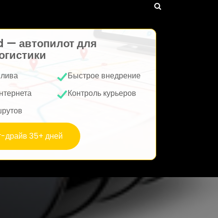
d — автопилот для
огистики
плива
Быстрое внедрение
нтернета
Контроль курьеров
шрутов
т-драйв 35+ дней