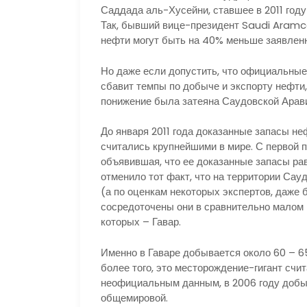
Саддада аль-Хусейни, ставшее в 2011 год
Так, бывший вице-президент Saudi Aramc
нефти могут быть на 40% меньше заявлен
Но даже если допустить, что официальные
сбавит темпы по добыче и экспорту нефти,
понижение была затеяна Саудовской Арав
До января 2011 года доказанные запасы не
считались крупнейшими в мире. С первой 
объявившая, что ее доказанные запасы рав
отменило тот факт, что на территории Сау
(а по оценкам некоторых экспертов, даже
сосредоточены они в сравнительно малом 
которых – Гавар.
Именно в Гаваре добывается около 60 – 6
более того, это месторождение-гигант счи
неофициальным данным, в 2006 году добыч
общемировой.