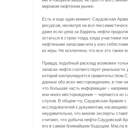
мировом нефтяном рынке.
Есть и еще один момент: Саудовская Арави
ресурсов, несмотря на все пессимистическ
даже если цена за баррель нефти продолжи
остаться в строю тогда, когда участники п
нефтяными запасами или у кого себестоим
из игры. Не исключено, что все это также 
Правда, подобный расклад возможен тольк
запасах нефти соответствует реальности. 
которой контролируется правительством С
данные обо всех месторождениях, в том чи
что большая часть информации – например
или иного месторождения – черпается из 
слухов. В общем-то, Саудовская Аравия с 
исследователей к документам, касающимся 
неудивительно, что многие эксперты став
считают, что добыча нефти Саудовской Ара
его в самом ближайшем будущем. Масла в 