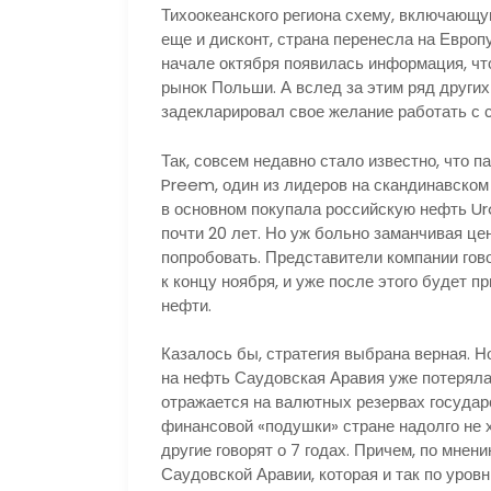
Тихоокеанского региона схему, включающу
еще и дисконт, страна перенесла на Европ
начале октября появилась информация, чт
рынок Польши. А вслед за этим ряд друг
задекларировал свое желание работать с 
Так, совсем недавно стало известно, что 
Preem, один из лидеров на скандинавском
в основном покупала российскую нефть Ur
почти 20 лет. Но уж больно заманчивая ц
попробовать. Представители компании гов
к концу ноября, и уже после этого будет 
нефти.
Казалось бы, стратегия выбрана верная. Но
на нефть Саудовская Аравия уже потеряла 
отражается на валютных резервах государс
финансовой «подушки» стране надолго не х
другие говорят о 7 годах. Причем, по мнени
Саудовской Аравии, которая и так по уров