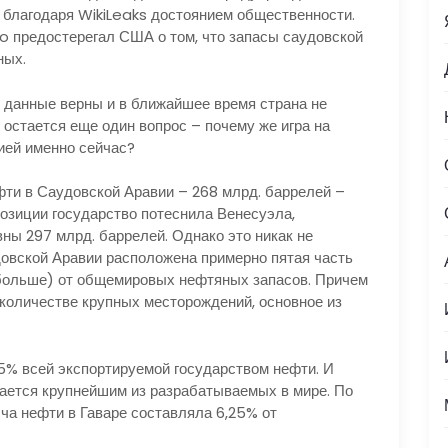
у благодаря WikiLeaks достоянием общественности.
o предостерегал США о том, что запасы саудовской
ных.
 данные верны и в ближайшее время страна не
 остается еще один вопрос – почему же игра на
ией именно сейчас?
фти в Саудовской Аравии – 268 млрд. баррелей –
позиции государство потеснила Венесуэла,
ны 297 млрд. баррелей. Однако это никак не
довской Аравии расположена примерно пятая часть
 больше) от общемировых нефтяных запасов. Причем
количестве крупных месторождений, основное из
5% всей экспортируемой государством нефти. И
тается крупнейшим из разрабатываемых в мире. По
а нефти в Гаваре составляла 6,25% от