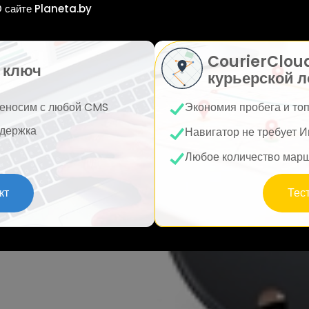
 сайте Planeta.by
CourierClou
 ключ
курьерской л
еносим с любой CMS
Экономия пробега и то
держка
Навигатор не требует И
Любое количество мар
кт
Тес