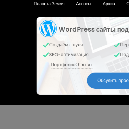
Планета Земля
Анонсы
Архив
О
WordPress сайты под
Создаём с нуля
Пер
SEO-оптимизация
Под
Портфолио
Отзывы
Обсудить прое