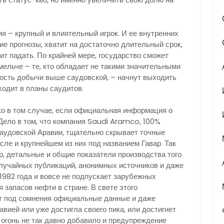
я – крупный и влиятельный игрок. И ее внутренних
ие прогнозы, хватит на достаточно длительный срок,
т падать. По крайней мере, государство сможет
омельче – те, кто обладает не такими значительными
ость добычи выше саудовской, – начнут выходить
входит в планы саудитов.
о в том случае, если официальная информация о
Дело в том, что компания Saudi Aramco, 100%
аудовской Аравии, тщательно скрывает точные
сле и крупнейшем из них под названием Гавар. Так
, детальные и общие показатели производства того
случайных публикаций, анонимных источников и даже
1982 года и вовсе не подпускает зарубежных
запасов нефти в стране. В свете этого
ят под сомнения официальные данные и даже
вией или уже достигла своего пика, или достигнет
огонь не так давно добавило и предупреждение