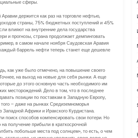
оциальные сферы.
 Аравии держится как раз на торговле нефтью,
доходов страны, 75% бюджетных поступлений и 45%
сли влияют на внутренние дела государства
тери и прогнозы, страна продолжает демпинговать
пример, в самом начале ноября Саудовская Аравия
 каждый баррель нефти теперь станет еще дешевле
дь, как уже было отмечено, на повышение своего
Точнее, на выход на новые для себя рынки. А еще
 которые до этого основную часть необходимого им
их месторождений. Дело в том, что в последнее
давать позиции по поставкам в Западную Европу,
е того – даже на рынках Средиземноморья
з Западной Африки и Иракского Курдистана.
ли поиск способов компенсировать свои потери. Но
о на получение прибыли в краткосрочной
олбить побольше места под солнцем», то есть, о чем
ть статус-кво, но именно увеличить свою долю на