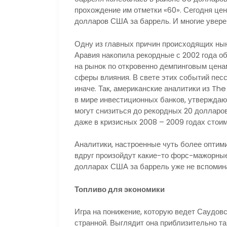
прохождение им отметки «60». Сегодня цен
долларов США за баррель. И многие уверен
Одну из главных причин происходящих нын
Аравия накопила рекордные с 2002 года о
на рынок по откровенно демпинговым цена
сферы влияния. В свете этих событий пес
иначе. Так, американские аналитики из Th
в мире инвестиционных банков, утверждаю
могут снизиться до рекордных 20 долларов
даже в кризисных 2008 – 2009 годах стои
Аналитики, настроенные чуть более оптимис
вдруг произойдут какие-то форс-мажорные с
долларах США за баррель уже не вспомина
Топливо для экономики
Игра на понижение, которую ведет Саудов
странной. Выглядит она приблизительно та