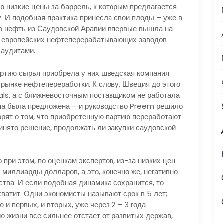
ю низкие цены за баррель, к которым предлагается
у. И подобная практика принесла свои плоды – уже в
о нефть из Саудовской Аравии впервые вышла на
их европейских нефтеперерабатывающих заводов
саудитами.
партию сырья приобрела у них шведская компания
 рынке нефтепереработки. К слову, Швеция до этого
als, а с ближневосточным поставщиком не работала
ена была предложена – и руководство Preem решило
орят о том, что приобретенную партию переработают
принято решение, продолжать ли закупки саудовской
 при этом, по оценкам экспертов, из-за низких цен
миллиарды долларов, а это, конечно же, негативно
тва. И если подобная динамика сохранится, то
ватит. Одни экономисты называют срок в 5 лет;
ю и первых, и вторых, уже через 2 – 3 года
ню жизни все сильнее отстает от развитых держав,