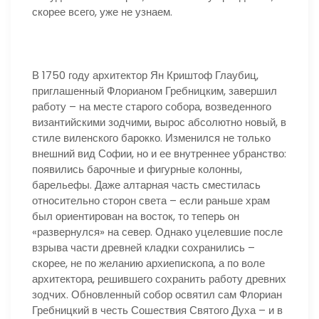
скорее всего, уже не узнаем.
В 1750 году архитектор Ян Криштоф Глаубиц,
приглашенный Флорианом Гребницким, завершил
работу – на месте старого собора, возведенного
византийскими зодчими, вырос абсолютно новый, в
стиле виленского барокко. Изменился не только
внешний вид Софии, но и ее внутреннее убранство:
появились барочные и фигурные колонны,
барельефы. Даже алтарная часть сместилась
относительно сторон света – если раньше храм
был ориентирован на восток, то теперь он
«развернулся» на север. Однако уцелевшие после
взрыва части древней кладки сохранились –
скорее, не по желанию архиепископа, а по воле
архитектора, решившего сохранить работу древних
зодчих. Обновленный собор освятил сам Флориан
Гребницкий в честь Сошествия Святого Духа – и в