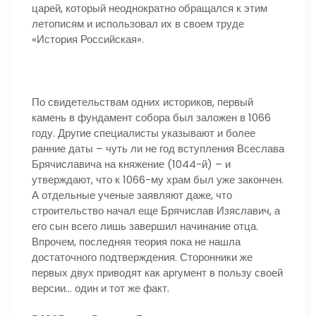
царей, который неоднократно обращался к этим
летописям и использовал их в своем труде
«История Российская».
По свидетельствам одних историков, первый
камень в фундамент собора был заложен в 1066
году. Другие специалисты указывают и более
ранние даты – чуть ли не год вступления Всеслава
Брячиславича на княжение (1044-й) – и
утверждают, что к 1066-му храм был уже закончен.
А отдельные ученые заявляют даже, что
строительство начал еще Брячислав Изяславич, а
его сын всего лишь завершил начинание отца.
Впрочем, последняя теория пока не нашла
достаточного подтверждения. Сторонники же
первых двух приводят как аргумент в пользу своей
версии… один и тот же факт.