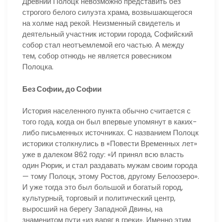
Древний Полоцк невозможно представить без
строгого белого силуэта храма, возвышающегося
на холме над рекой. Неизменный свидетель и
деятельный участник истории города, Софийский
собор стал неотъемлемой его частью. А между
тем, собор отнюдь не является ровесником
Полоцка.
Без Софии, до Софии
История населенного пункта обычно считается с
того года, когда он был впервые упомянут в каких-
либо письменных источниках. С названием Полоцк
историки столкнулись в «Повести Временных лет»
уже в далеком 862 году: «И принял всю власть
один Рюрик, и стал раздавать мужам своим города
— тому Полоцк, этому Ростов, другому Белоозеро».
И уже тогда это был большой и богатый город,
культурный, торговый и политический центр,
выросший на берегу Западной Двины, на
знаменитом пути «из варяг в греки». Именно этим