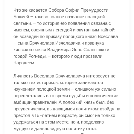
Что же касается Собора Софии Премудрости
Божией – таково полное название полоцкой
святыни, – то история его появления связана с
именем, овеянным легендой и окутанным тайной:
он возведен по приказу полоцкого князя Всеслава
– сына Брячислава Изяславича и правнука
киевского князя Владимира Ясно Солнышко и
гордой Рогнеды, – которого люди прозвали
Чародеем.
Личность Всеслава Брячиславича интересует не
только тех историков, которые занимаются
изучением полоцкой земли – слишком уж сильно
переплетались в то время судьбы и политические
амбиции правителей. А полоцкий князь был, без
преувеличения, выдающимся политиком: взойдя на
престол в 15-летнем возрасте, он смог не только
удержаться на этом месте, но и, продолжив
мудрую и дальновидную политику отца,