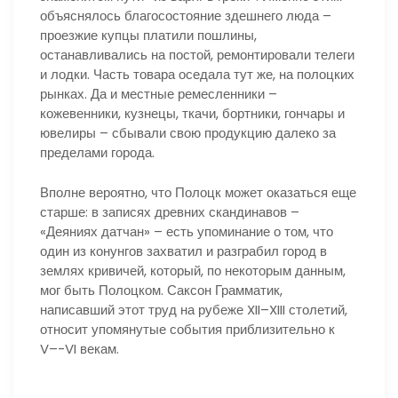
объяснялось благосостояние здешнего люда –
проезжие купцы платили пошлины,
останавливались на постой, ремонтировали телеги
и лодки. Часть товара оседала тут же, на полоцких
рынках. Да и местные ремесленники –
кожевенники, кузнецы, ткачи, бортники, гончары и
ювелиры – сбывали свою продукцию далеко за
пределами города.
Вполне вероятно, что Полоцк может оказаться еще
старше: в записях древних скандинавов –
«Деяниях датчан» – есть упоминание о том, что
один из конунгов захватил и разграбил город в
землях кривичей, который, по некоторым данным,
мог быть Полоцком. Саксон Грамматик,
написавший этот труд на рубеже XII–XIII столетий,
относит упомянутые события приблизительно к
V–-VI векам.