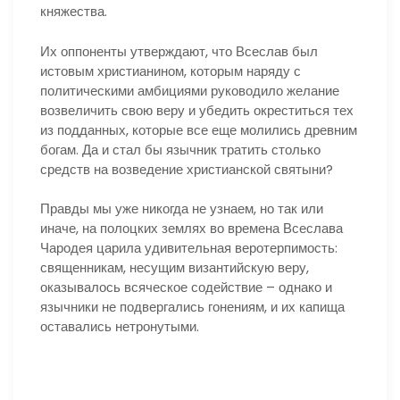
княжества.
Их оппоненты утверждают, что Всеслав был
истовым христианином, которым наряду с
политическими амбициями руководило желание
возвеличить свою веру и убедить окреститься тех
из подданных, которые все еще молились древним
богам. Да и стал бы язычник тратить столько
средств на возведение христианской святыни?
Правды мы уже никогда не узнаем, но так или
иначе, на полоцких землях во времена Всеслава
Чародея царила удивительная веротерпимость:
священникам, несущим византийскую веру,
оказывалось всяческое содействие – однако и
язычники не подвергались гонениям, и их капища
оставались нетронутыми.