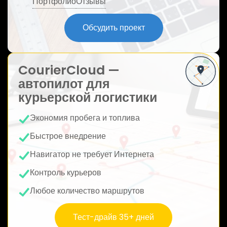
Портфолио
Отзывы
ю
Обсудить проект
CourierCloud —
автопилот для
курьерской логистики
Экономия пробега и топлива
Быстрое внедрение
Навигатор не требует Интернета
Контроль курьеров
Любое количество маршрутов
Тест-драйв 35+ дней