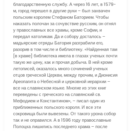
благодарственную службу. А через 16 лет, в 1579-
м, город перешел в другие руки – был захвачен
польским королем Стефаном Баторием. Чтобы
наказать полочан за сочувствие русским, он отнял
у православных все храмы, кроме Софии, и
передал католикам. Да и собору досталось –
мадьярские отряды Батория разграбили его,
разорив в том числе и библиотеку. «Найденная там
[в храме] библиотека имела в глазах ученых почти
такую же цену, как и прочая добыча. В ней кроме
летописей, оказалось много сочинений ученых
отцов греческой Церкви, между прочим, и Дионисия
Ареопагита о Небесной и церковной иерархии –
все на славянском языке. Многие из этих книг
переведены с греческого на славянский св.
Мефодием и Константином», – писал один из
приближенных польского короля. И все эти
сокровища были вывезены. От такого урона собор
так и не оправился. А в 1596 году православные
Полоцка лишились последнего храма – после