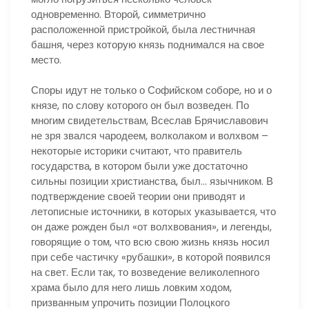
одновременно. Второй, симметрично
расположенной пристройкой, была лестничная
башня, через которую князь поднимался на свое
место.
Споры идут не только о Софийском соборе, но и о
князе, по слову которого он был возведен. По
многим свидетельствам, Всеслав Брячиславович
не зря звался чародеем, волколаком и волхвом –
некоторые историки считают, что правитель
государства, в котором были уже достаточно
сильны позиции христианства, был… язычником. В
подтверждение своей теории они приводят и
летописные источники, в которых указывается, что
он даже рожден был «от волхвования», и легенды,
говорящие о том, что всю свою жизнь князь носил
при себе частичку «рубашки», в которой появился
на свет. Если так, то возведение великолепного
храма было для него лишь ловким ходом,
призванным упрочить позиции Полоцкого