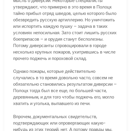
мысль о диверсии. Некоторые специалисты
утверждают, что примерно в это время в Полоцк
тайно прибыл отряд шведов, целью которого было
обезвредить русскую артиллерию. Но уничтожить
или испортить каждую пушку – задача в таких
условиях непосильная. Зато стоит лишить русских
боеприпасов – и орудия станут бесполезны.
Потому диверсанты спровоцировали в городе
несколько крупных пожаров, ухитрившись в числе
прочего поджечь и пороховой склад.
Однако пожары, которые действительно
случались в то время довольно часто, совсем не
обязательно становились результатом диверсии –
Полоцк тогда был все еще, по большей части,
деревянным, и для того чтобы поджечь его, могло
хватить и уголька, выпавшего из печи.
Впрочем, документальных свидетельств,
подтверждающих или опровергающих какую-
нибудь из этих теорий, нет. А потому правды мы,