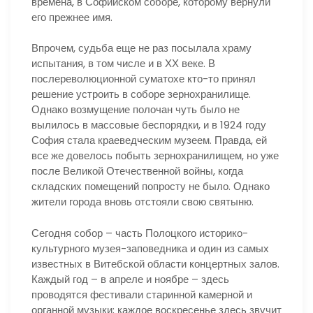
времена, в Софийском соборе, которому вернули
его прежнее имя.
Впрочем, судьба еще не раз посылала храму
испытания, в том числе и в ХХ веке. В
послереволюционной суматохе кто-то принял
решение устроить в соборе зернохранилище.
Однако возмущение полочан чуть было не
вылилось в массовые беспорядки, и в 1924 году
София стала краеведческим музеем. Правда, ей
все же довелось побыть зернохранилищем, но уже
после Великой Отечественной войны, когда
складских помещений попросту не было. Однако
жители города вновь отстояли свою святыню.
Сегодня собор – часть Полоцкого историко-
культурного музея-заповедника и один из самых
известных в Витебской области концертных залов.
Каждый год – в апреле и ноябре – здесь
проводятся фестивали старинной камерной и
органной музыки; каждое воскресенье здесь звучит