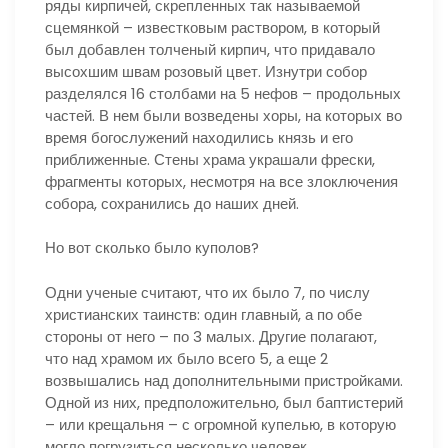
ряды кирпичей, скрепленных так называемой
сцемянкой – известковым раствором, в который
был добавлен толченый кирпич, что придавало
высохшим швам розовый цвет. Изнутри собор
разделялся 16 столбами на 5 нефов – продольных
частей. В нем были возведены хоры, на которых во
время богослужений находились князь и его
приближенные. Стены храма украшали фрески,
фрагменты которых, несмотря на все злоключения
собора, сохранились до наших дней.
Но вот сколько было куполов?
Одни ученые считают, что их было 7, по числу
христианских таинств: один главный, а по обе
стороны от него – по 3 малых. Другие полагают,
что над храмом их было всего 5, а еще 2
возвышались над дополнительными пристройками.
Одной из них, предположительно, был баптистерий
– или крещальня – с огромной купелью, в которую
могло погрузиться несколько человек