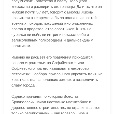
преумножить богатство и славу Полоцкого
княжества и расширить его границы. Да и то, что он
княжил почти 57 лет, говорит о многом. Жизнь
правителя в те времена была полна опасностей:
военных походов, покушений многочисленных
врагов и предательства соратников. Князь не
чурался ни войн, ни интриг и показал себя и
великолепным полководцем, и дальновидным
политиком.
Именно на расцвет его правления приходится
начало строительства Софийского – или
Софиевского, как его называют в некоторых
летописях – собора, призванного упрочить влияние
христианства на полоцких землях и возвеличить
славу города.
Однако причины, по которым Всеслав
Брячиславич начал настолько масштабное и
дорогостоящее строительство, не ограничиваются
только религиозными – они гораздо шире и