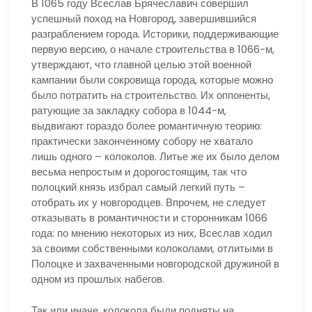
В 1065 году Всеслав Брячеславич совершил
успешный поход на Новгород, завершившийся
разграблением города. Историки, поддерживающие
первую версию, о начале строительства в 1066-м,
утверждают, что главной целью этой военной
кампании были сокровища города, которые можно
было потратить на строительство. Их оппоненты,
ратующие за закладку собора в 1044-м,
выдвигают гораздо более романтичную теорию:
практически законченному собору не хватало
лишь одного – колоколов. Литье же их было делом
весьма непростым и дорогостоящим, так что
полоцкий князь избрал самый легкий путь –
отобрать их у новгородцев. Впрочем, не следует
отказывать в романтичности и сторонникам 1066
года: по мнению некоторых из них, Всеслав ходил
за своими собственными колоколами, отлитыми в
Полоцке и захваченными новгородской дружиной в
одном из прошлых набегов.
Так или иначе, колокола были подняты на