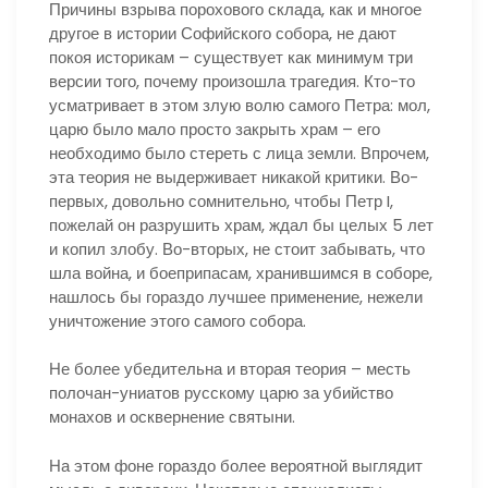
Причины взрыва порохового склада, как и многое
другое в истории Софийского собора, не дают
покоя историкам – существует как минимум три
версии того, почему произошла трагедия. Кто-то
усматривает в этом злую волю самого Петра: мол,
царю было мало просто закрыть храм – его
необходимо было стереть с лица земли. Впрочем,
эта теория не выдерживает никакой критики. Во-
первых, довольно сомнительно, чтобы Петр I,
пожелай он разрушить храм, ждал бы целых 5 лет
и копил злобу. Во-вторых, не стоит забывать, что
шла война, и боеприпасам, хранившимся в соборе,
нашлось бы гораздо лучшее применение, нежели
уничтожение этого самого собора.
Не более убедительна и вторая теория – месть
полочан-униатов русскому царю за убийство
монахов и осквернение святыни.
На этом фоне гораздо более вероятной выглядит