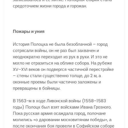
средоточием жизни города и горожан.
Пожары и уния
История Полоцка не была безоблачной – город
сотрясали войны, он не раз был захвачен и
неоднократно переходил из рук в руки. И это не
могло не отразиться на облике собора. На рубеже
XV–XVI веков он подвергся частичной перестройке
– стены стали существенно толще, до 2 м, а
оконные проемы были частично заложены и
превращены в бойницы.
В 1563-м в ходе Ливонской войны (1558–1583
годы) Полоцк был взят войсками Ивана Грозного.
Пока русская армия осаждала город, полочане
молились «о даровании московитянам победы», а
после окончания боя провели в Софийском соборе