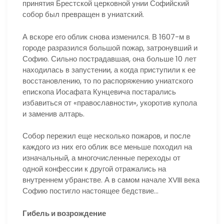
принятия Брестской церковной унии Софийский
собор был превращен в униатский.
А вскоре его облик снова изменился. В 1607-м в
городе разразился большой пожар, затронувший и
Софию. Сильно пострадавшая, она больше 10 лет
находилась в запустении, а когда приступили к ее
восстановлению, то по распоряжению униатского
епископа Иосафата Кунцевича постарались
избавиться от «православности», укоротив купола
и заменив алтарь.
Собор пережил еще несколько пожаров, и после
каждого из них его облик все меньше походил на
изначальный, а многочисленные переходы от
одной конфессии к другой отражались на
внутреннем убранстве. А в самом начале XVIII века
Софию постигло настоящее бедствие…
Гибель и возрождение