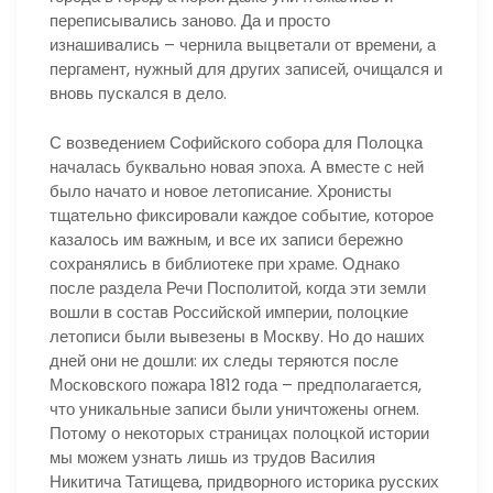
переписывались заново. Да и просто
изнашивались – чернила выцветали от времени, а
пергамент, нужный для других записей, очищался и
вновь пускался в дело.
С возведением Софийского собора для Полоцка
началась буквально новая эпоха. А вместе с ней
было начато и новое летописание. Хронисты
тщательно фиксировали каждое событие, которое
казалось им важным, и все их записи бережно
сохранялись в библиотеке при храме. Однако
после раздела Речи Посполитой, когда эти земли
вошли в состав Российской империи, полоцкие
летописи были вывезены в Москву. Но до наших
дней они не дошли: их следы теряются после
Московского пожара 1812 года – предполагается,
что уникальные записи были уничтожены огнем.
Потому о некоторых страницах полоцкой истории
мы можем узнать лишь из трудов Василия
Никитича Татищева, придворного историка русских