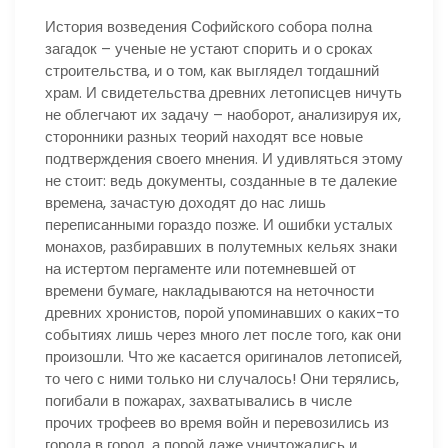
История возведения Софийского собора полна
загадок – ученые не устают спорить и о сроках
строительства, и о том, как выглядел тогдашний
храм. И свидетельства древних летописцев ничуть
не облегчают их задачу – наоборот, анализируя их,
сторонники разных теорий находят все новые
подтверждения своего мнения. И удивляться этому
не стоит: ведь документы, созданные в те далекие
времена, зачастую доходят до нас лишь
переписанными гораздо позже. И ошибки усталых
монахов, разбиравших в полутемных кельях знаки
на истертом пергаменте или потемневшей от
времени бумаге, накладываются на неточности
древних хронистов, порой упоминавших о каких-то
событиях лишь через много лет после того, как они
произошли. Что же касается оригиналов летописей,
то чего с ними только ни случалось! Они терялись,
погибали в пожарах, захватывались в числе
прочих трофеев во время войн и перевозились из
города в город, а порой даже уничтожались и