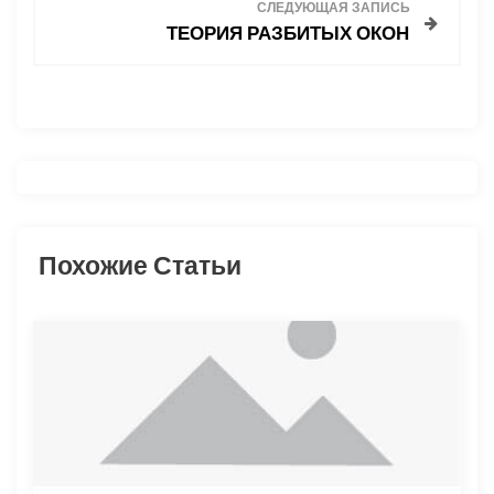
в
СЛЕДУЮЩАЯ ЗАПИСЬ
ТЕОРИЯ РАЗБИТЫХ ОКОН
и
г
а
ц
и
Похожие Статьи
я
п
о
з