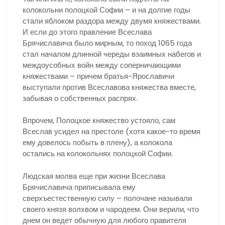
колокольни полоцкой Софии – и на долгие годы
стали яблоком раздора между двумя княжествами.
И если до этого правление Всеслава
Брячиславича было мирным, то поход 1065 года
стал началом длинной череды взаимных набегов и
междоусобных войн между соперничающими
княжествами – причем братья-Ярославичи
выступали против Всеславова княжества вместе,
забывая о собственных распрях.
Впрочем, Полоцкое княжество устояло, сам
Всеслав усидел на престоле (хотя какое-то время
ему довелось побыть в плену), а колокола
остались на колокольнях полоцкой Софии.
Людская молва еще при жизни Всеслава
Брячиславича приписывала ему
сверхъестественную силу – полочане называли
своего князя волхвом и чародеем. Они верили, что
днем он ведет обычную для любого правителя