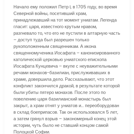
Начало ему положил Петр I, в 1705 году, во время
Северной войны, посетивший храм,
принадлежавший на тот момент униатам. Легенда
гласит: царя, известного крутым нравом,
разгневало то, что его не пустили в алтарную часть
– доступ туда был разрешен только
рукоположенным священникам. А икона
священномученика Иосафата – канонизированного
католической церковью униатского епископа
Иосафата Кунцевича – вкупе с неуважительными
речами монахов-базилиан, прислуживавших в
храме, довершила дело. Рассказывают, что этот
конфликт закончился дракой, в результате которой
были убиты пятеро монахов. После этого по
повелению царя базилианский монастырь был
закрыт, а храм отнят у униатов и… переоборудован
в склад боеприпасов. Так он использовался 5 лет,
а затем грянул взрыв – закономерный конец этой
истории, чуть было не ставший концом самой
Полоцкой Софии.