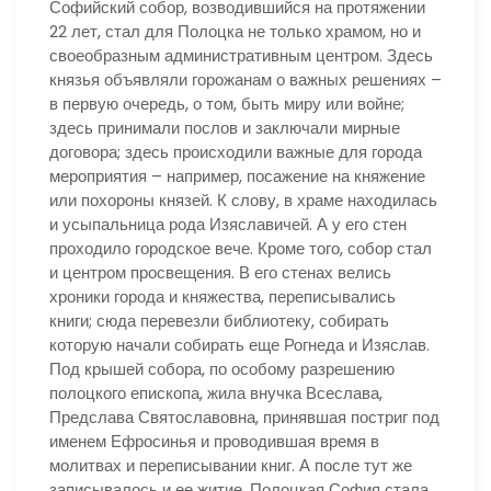
Софийский собор, возводившийся на протяжении
22 лет, стал для Полоцка не только храмом, но и
своеобразным административным центром. Здесь
князья объявляли горожанам о важных решениях –
в первую очередь, о том, быть миру или войне;
здесь принимали послов и заключали мирные
договора; здесь происходили важные для города
мероприятия – например, посажение на княжение
или похороны князей. К слову, в храме находилась
и усыпальница рода Изяславичей. А у его стен
проходило городское вече. Кроме того, собор стал
и центром просвещения. В его стенах велись
хроники города и княжества, переписывались
книги; сюда перевезли библиотеку, собирать
которую начали собирать еще Рогнеда и Изяслав.
Под крышей собора, по особому разрешению
полоцкого епископа, жила внучка Всеслава,
Предслава Святославовна, принявшая постриг под
именем Ефросинья и проводившая время в
молитвах и переписывании книг. А после тут же
записывалось и ее житие. Полоцкая София стала