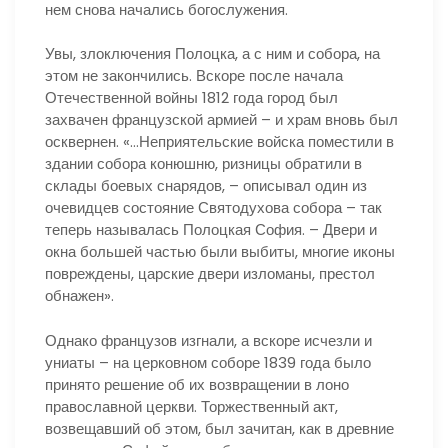
нем снова начались богослужения.
Увы, злоключения Полоцка, а с ним и собора, на
этом не закончились. Вскоре после начала
Отечественной войны 1812 года город был
захвачен французской армией – и храм вновь был
осквернен. «…Неприятельские войска поместили в
здании собора конюшню, ризницы обратили в
склады боевых снарядов, – описывал один из
очевидцев состояние Святодухова собора – так
теперь называлась Полоцкая София. – Двери и
окна большей частью были выбиты, многие иконы
повреждены, царские двери изломаны, престол
обнажен».
Однако французов изгнали, а вскоре исчезли и
униаты – на церковном соборе 1839 года было
принято решение об их возвращении в лоно
православной церкви. Торжественный акт,
возвещавший об этом, был зачитан, как в древние