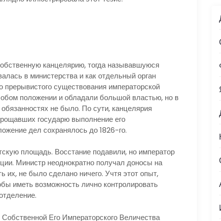
собственную канцелярию, тогда называвшуюся
алась в министерства и как отдельный орган
его прерывистого существования императорской
собом положении и обладали большой властью, но в
 обязанностях не было. По сути, канцелярия
прощавших государю выполнение его
ложение дел сохранялось до 1826-го.
кую площадь. Восстание подавили, но император
иции. Министр неоднократно получал доносы на
ь их, не было сделано ничего. Учтя этот опыт,
обы иметь возможность лично контролировать
отделение.
Собственной Его Императорского Величества