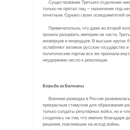
Существование Третьего отделения никог
только не прятал лиц – назначение под на
почетным. Однако своих осведомителей о
Примечательно, что даже во второй полов
грозили разорвать империю на части, Треть
иноверцев и инородцев. В высших кругах б
ослабляют великое русское государство и 
политические партии все же признали внут
неудержимо несло к революции.
Борьба за Балканы
Военная разведка в России развивалась 
прекрасным стимулом для образования р
только солдаты регулярных войск, но и чл
сходились на том, что именно благодаря 
решения, повлиявшие на исход войны.