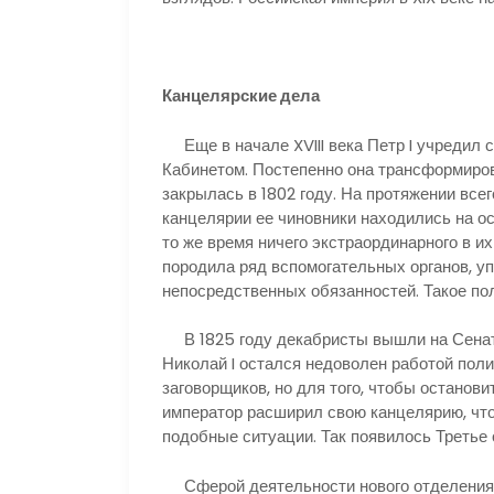
Канцелярские дела
Еще в начале XVIII века Петр I учредил 
Кабинетом. Постепенно она трансформиров
закрылась в 1802 году. На протяжении вс
канцелярии ее чиновники находились на о
то же время ничего экстраординарного в их
породила ряд вспомогательных органов, у
непосредственных обязанностей. Такое по
В 1825 году декабристы вышли на Сенатс
Николай I остался недоволен работой пол
заговорщиков, но для того, чтобы остановит
император расширил свою канцелярию, чт
подобные ситуации. Так появилось Третье 
Сферой деятельности нового отделения 