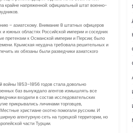
а крайне напряженной: официальный штат военно-
рудников.
нию – азиатскому. Внимание 8 штатных офицеров
х и южных областях Российской империи и соседних
е претензии к Османской империи и Персии; было
времени. Крымская неудача требовала решительных и
ечить их обязаны были разведчики азиатского
й войны 1853–1856 годов стала довольно
военных баз вынуждало агентов измышлять все
ведчики входили в состав исследовательских
угие прикрывались личинами торговцев,
Местные христиане охотно помогали русским. И
ширную агентурную сеть на турецкой территории, но
вропейской части Турции.