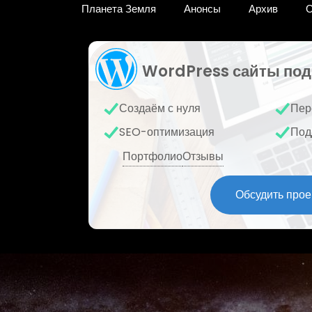
Планета Земля
Анонсы
Архив
О
WordPress сайты под
Создаём с нуля
Пер
SEO-оптимизация
Под
Портфолио
Отзывы
Обсудить прое