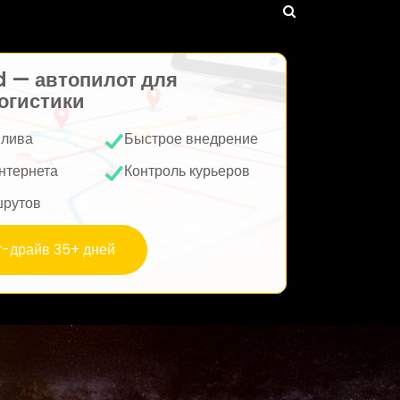
d — автопилот для
огистики
плива
Быстрое внедрение
нтернета
Контроль курьеров
шрутов
т-драйв 35+ дней