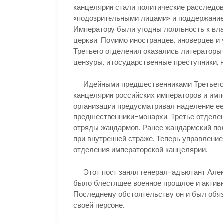
канцелярии стали политические расследов
«подозрительными лицами» и поддержание
Императору были угодны лояльность к вл
церкви. Помимо иностранцев, иноверцев и
Третьего отделения оказались литератор
цензуры, и государственные преступники,
Идейными предшественниками Третьего 
канцелярии российских императоров и импе
организации предусматривал наделение ее
предшественники-монархи. Третье отделе
отряды жандармов. Ранее жандармский пол
при внутренней страже. Теперь управление
отделения императорской канцелярии.
Этот пост занял генерал-адъютант Алек
было блестящее военное прошлое и активн
Последнему обстоятельству он и был обя
своей персоне.