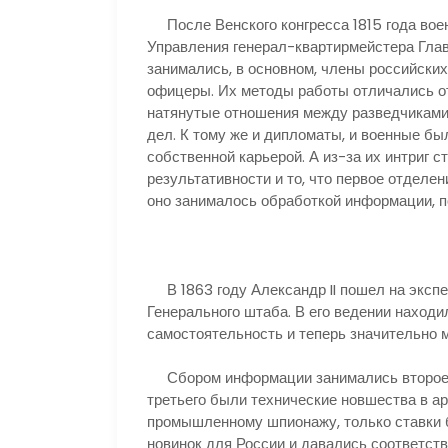
После Венского конгресса 1815 года воен
Управления генерал-квартирмейстера Глав
занимались, в основном, члены российски
офицеры. Их методы работы отличались от
натянутые отношения между разведчиками
дел. К тому же и дипломаты, и военные бы
собственной карьерой. А из-за их интриг 
результативности и то, что первое отделен
оно занималось обработкой информации, п
В 1863 году Александр II пошел на экспе
Генерального штаба. В его ведении наход
самостоятельность и теперь значительно 
Сбором информации занимались второе и
третьего были технические новшества в а
промышленному шпионажу, только ставки 
новинок для России и давались соответст