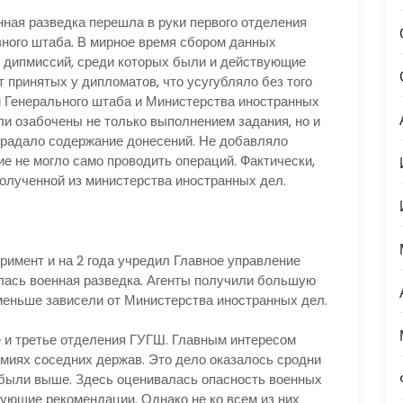
ная разведка перешла в руки первого отделения
ного штаба. В мирное время сбором данных
х дипмиссий, среди которых были и действующие
 принятых у дипломатов, что усугубляло без того
 Генерального штаба и Министерства иностранных
ли озабочены не только выполнением задания, но и
страдало содержание донесений. Не добавляло
ие не могло само проводить операций. Фактически,
олученной из министерства иностранных дел.
римент и на 2 года учредил Главное управление
илась военная разведка. Агенты получили большую
меньше зависели от Министерства иностранных дел.
 третье отделения ГУГШ. Главным интересом
рмиях соседних держав. Это дело оказалось сродни
были выше. Здесь оценивалась опасность военных
вующие рекомендации. Однако не ко всем из них