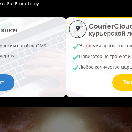
 сайте Planeta.by
CourierClou
 ключ
курьерской л
еносим с любой CMS
Экономия пробега и то
держка
Навигатор не требует И
Любое количество мар
кт
Тес