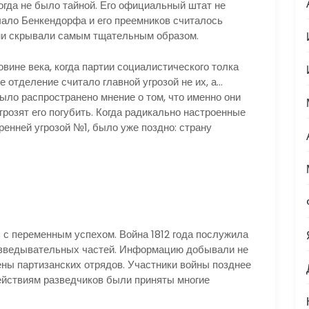
да не было тайной. Его официальный штат не
чало Бенкендорфа и его преемников считалось
ни скрывали самым тщательным образом.
ине века, когда партии социалистического толка
е отделение считало главной угрозой не их, а…
ыло распространено мнение о том, что именно они
грозят его погубить. Когда радикально настроенные
ренней угрозой №1, было уже поздно: страну
с переменным успехом. Война 1812 года послужила
азведывательных частей. Информацию добывали не
ены партизанских отрядов. Участники войны позднее
действиям разведчиков были приняты многие