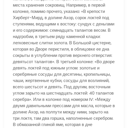
места хранения сокровищ. Например, в первой
колонке, помимо прочего, указано: «В крепости
Хирберт-Мирд, в долине Ахор, сорок локтей под
ступенями, ведущими к востоку: сундук с деньгами
и его содержимое: семнадцать талантов весом. В
надгробии, в третьем ряду каменной кладки:
легковесные слитки золота. В Большой цистерне,
которая во Дворе перистиля, в облицовке ее дна
сокрыты в углублении против верхнего отверстия:
девятьсот талантов». В третьей колонке: «Во дворе
девять локтей под южным углом: золотые и
серебряные сосуды для десятины, кропильницы,
чаши, жертвенные кубки, сосуды для возлияний,
всего шестьсот и девять. Под другим, восточным
углом зарыто на шестнадцать локтей: 40 талантов
серебра». Или в колонке под номером IV: «Между
двумя давильными прессами для масла, которые в
долине Ахор, на полпути между ними, зарыто на
три локтя, там два горшка, наполненные серебром.
В обмазанной глиной яме, которая в дне