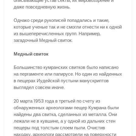
описывающие устав секты, их мировоззрение и
даже повседневную жизнь.
Однако среди рукописей попадались и такие,
которые ученые так и не смогли отнести ни к одной
из вышеперечисленных групп. Например,
загадочный Медный свиток.
Медный свиток
Большинство кумранских свитков было написано
на пергаменте или папирусе. Но один из найденных
в пещерах Иудейской пустыни манускриптов
выглядел совсем иначе.
20 марта 1953 года в третьей по счету из
обнаруженных археологами пещер Кумрана были
найдены два свитка, сделанных из металла. Они
лежали не в кувшине, а у одной из дальних стен
пещеры под толстым слоем пыли. Очистив
находку, археологи рассмотрели на поверхности