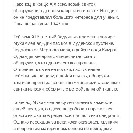
Наконец, в конце ХIX века новый свиток
обнаружили в древней каирской синагоге. Но один
он не представлял большого интереса для ученых.
Пока не наступил 1947 год.
Той зимой 15-летний бедуин из племени таамире
Мухаммед ад-Дин пас коз в Иудейской пустыне,
недалеко от Мертвого моря, в районе вади Кумран.
Однажды вечером он пересчитал скот и
обнаружил, что одна из его коз пропала.
Отправившись на ее поиски, пастух нашел
небольшую пещеру, а войдя внутрь, обнаружил
там испещренные непонятными знаками старинные
свитки из кожи, обернутые ветхой льняной тканью.
Конечно, Мухаммед не сумел оценить важность
своей находки, он даже попробовал нарезать из
одного из свитков ремешков для починки сандалий.
Однако иссохшая за века кожа оказалась хрупким
и непрочным материалом, совсем не пригодным