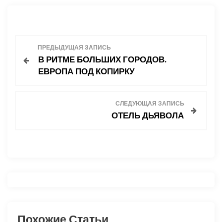
Н
ПРЕДЫДУЩАЯ ЗАПИСЬ
В РИТМЕ БОЛЬШИХ ГОРОДОВ.
а
ЕВРОПА ПОД КОПИРКУ
в
СЛЕДУЮЩАЯ ЗАПИСЬ
и
ОТЕЛЬ ДЬЯВОЛА
г
а
ц
и
Похожие Статьи