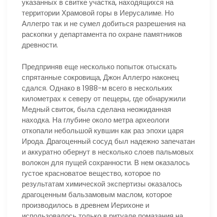
указанных в свитке участка, находящихся на
территории Храмовой горы в Иерусалиме. Но
Аллегро так и не сумел добиться разрешения на
раскопки у департамента по охране памятников
древности.
Предприняв еще несколько попыток отыскать
спрятанные сокровища, Джон Аллегро наконец
сдался. Однако в 1988-м всего в нескольких
километрах к северу от пещеры, где обнаружили
Медный свиток, была сделана неожиданная
находка. На глубине около метра археологи
откопали небольшой кувшин как раз эпохи царя
Ирода. Драгоценный сосуд был надежно запечатан
и аккуратно обернут в несколько слоев пальмовых
волокон для пущей сохранности. В нем оказалось
густое красноватое вещество, которое по
результатам химической экспертизы оказалось
драгоценным бальзамовым маслом, которое
производилось в древнем Иерихоне и
использовалось только в ритуале помазания на