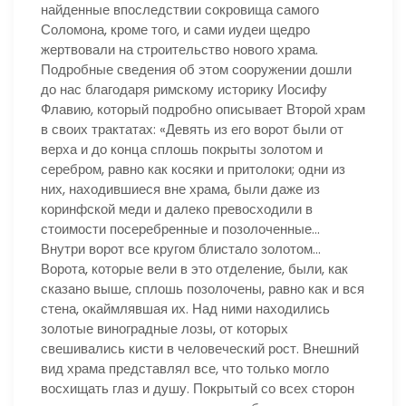
найденные впоследствии сокровища самого
Соломона, кроме того, и сами иудеи щедро
жертвовали на строительство нового храма.
Подробные сведения об этом сооружении дошли
до нас благодаря римскому историку Иосифу
Флавию, который подробно описывает Второй храм
в своих трактатах: «Девять из его ворот были от
верха и до конца сплошь покрыты золотом и
серебром, равно как косяки и притолоки; одни из
них, находившиеся вне храма, были даже из
коринфской меди и далеко превосходили в
стоимости посеребренные и позолоченные…
Внутри ворот все кругом блистало золотом…
Ворота, которые вели в это отделение, были, как
сказано выше, сплошь позолочены, равно как и вся
стена, окаймлявшая их. Над ними находились
золотые виноградные лозы, от которых
свешивались кисти в человеческий рост. Внешний
вид храма представлял все, что только могло
восхищать глаз и душу. Покрытый со всех сторон