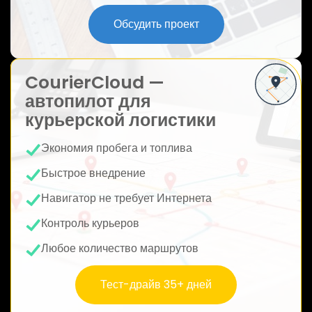
ю
Обсудить проект
CourierCloud —
автопилот для
курьерской логистики
Экономия пробега и топлива
Быстрое внедрение
Навигатор не требует Интернета
Контроль курьеров
Любое количество маршрутов
Тест-драйв 35+ дней