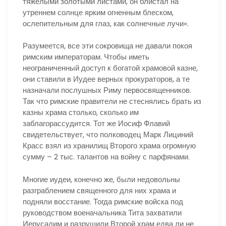
тяжелыми золотыми листами, он блистал на
утреннем солнце ярким огненным блеском,
ослепительным для глаз, как солнечные лучи».
Разумеется, все эти сокровища не давали покоя
римским императорам. Чтобы иметь
неограниченный доступ к богатой храмовой казне,
они ставили в Иудее верных прокураторов, а те
назначали послушных Риму первосвященников.
Так что римские правители не стеснялись брать из
казны храма столько, сколько им
заблагорассудится. Тот же Иосиф Флавий
свидетельствует, что полководец Марк Лициний
Красс взял из хранилищ Второго храма огромную
сумму – 2 тыс. талантов на войну с парфянами.
Многие иудеи, конечно же, были недовольны
разграблением священного для них храма и
подняли восстание. Тогда римские войска под
руководством военачальника Тита захватили
Иерусалим и разрушили Второй храм едва ли не