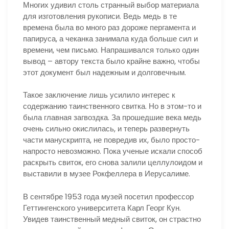
Многих удивил столь странный выбор материала
для изготовления рукописи. Ведь медь в те
времена была во много раз дороже пергамента и
папируса, а чеканка занимала куда больше сил и
времени, чем письмо. Напрашивался только один
вывод – автору текста было крайне важно, чтобы
этот документ был надежным и долговечным.
Такое заключение лишь усилило интерес к
содержанию таинственного свитка. Но в этом-то и
была главная загвоздка. За прошедшие века медь
очень сильно окислилась, и теперь развернуть
части манускрипта, не повредив их, было просто-
напросто невозможно. Пока ученые искали способ
раскрыть свиток, его снова залили целлулоидом и
выставили в музее Рокфеллера в Иерусалиме.
В сентябре 1953 года музей посетил профессор
Геттингенского университета Карл Георг Кун.
Увидев таинственный медный свиток, он страстно