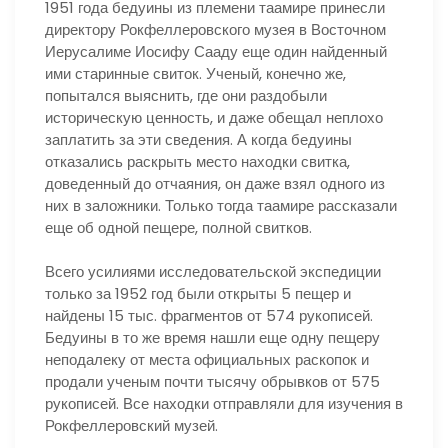
1951 года бедуины из племени таамире принесли
директору Рокфеллеровского музея в Восточном
Иерусалиме Иосифу Сааду еще один найденный
ими старинные свиток. Ученый, конечно же,
попытался выяснить, где они раздобыли
историческую ценность, и даже обещал неплохо
заплатить за эти сведения. А когда бедуины
отказались раскрыть место находки свитка,
доведенный до отчаяния, он даже взял одного из
них в заложники. Только тогда таамире рассказали
еще об одной пещере, полной свитков.
Всего усилиями исследовательской экспедиции
только за 1952 год были открыты 5 пещер и
найдены 15 тыс. фрагментов от 574 рукописей.
Бедуины в то же время нашли еще одну пещеру
неподалеку от места официальных раскопок и
продали ученым почти тысячу обрывков от 575
рукописей. Все находки отправляли для изучения в
Рокфеллеровский музей.