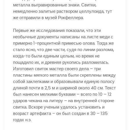
металла выгравированные знаки. Свитки,
немедленно залитые раствором целлулоида, тут
же отправили в музей Рокфеллера.
Первые же исследования показали, что эти
необычные документы написаны на листе меди с
примерно 1-процентной примесью олова. Тогда же
стало ясно, что две части, судя по линии разлома,
когда-то были единым целым, но время не
пощадило их, и древняя рукопись разломилась.
Изготовил свиток мастер своего дела – три
пластины мягкого металла были скреплены между
собой заклепками и образовывали единую полосу
длиной почти в 2,5 м и шириной около 40 см. Текст
был нанесен мелкими буквами – всего по 10 – 12
ударов чекана на литеру – на внутренней стороне
свитка. Вскоре ученым удалось установить и
возраст артефакта – он был создан в 30 – 135
годах н.э.