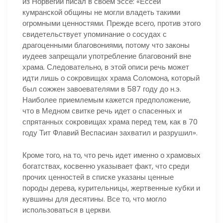
из Норвегии писал в своем эссе: «Ессеи
кумранской общины не могли владеть такими
огромными ценностями. Прежде всего, против этого
свидетельствует упоминание о сосудах с
драгоценными благовониями, потому что законы
иудеев запрещали употребление благовоний вне
храма. Следовательно, в этой описи речь может
идти лишь о сокровищах храма Соломона, который
был сожжен завоевателями в 587 году до н.э.
Наиболее приемлемым кажется предположение,
что в Медном свитке речь идет о спасенных и
спрятанных сокровищах храма перед тем, как в 70
году Тит Флавий Веспасиан захватил и разрушил».
Кроме того, на то, что речь идет именно о храмовых
богатствах, косвенно указывает факт, что среди
прочих ценностей в списке указаны ценные
породы дерева, курительницы, жертвенные кубки и
кувшины для десятины. Все то, что могло
использоваться в церкви.