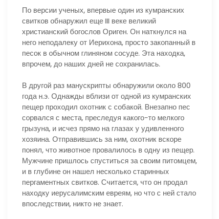
По версии ученых, впервые один из кумранских
свитков обнаружил еще III веке великий
христианский богослов Ориген. Он наткнулся на
него неподалеку от Иерихона, просто закопанный в
песок в обычном глиняном сосуде. Эта находка,
впрочем, до наших дней не сохранилась.
В другой раз манускрипты обнаружили около 800
года н.э. Однажды вблизи от одной из кумранских
пещер проходил охотник с собакой. Внезапно пес
сорвался с места, преследуя какого-то мелкого
грызуна, и исчез прямо на глазах у удивленного
хозяина. Отправившись за ним, охотник вскоре
понял, что животное провалилось в одну из пещер.
Мужчине пришлось спуститься за своим питомцем,
и в глубине он нашел несколько старинных
пергаментных свитков. Считается, что он продал
находку иерусалимским евреям, но что с ней стало
впоследствии, никто не знает.