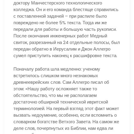
доктору Манчестерского технологического
колледжа. Он и его команда блестяще справились
с поставленной задачей – при распиле было
повреждено не более 5% текста. Тогда им же
передали для работы и большую часть рукописи.
После окончания инженерных работ Медный
свиток, разрезанный на 24 отдельные полосы, был
передан обратно в Иерусалим и Джон Аллегро
сумел приступить наконец к расшифровке текста.
Поначалу работа шла медленно: ученому
встретилось слишком много незнакомых
древнееврейских слов. Сам Аллегро писал об
этом: «Нашу работу осложняет также то
обстоятельство, что мы не располагаем
достаточно обширной технической ивритской
терминологией. На первый взгляд этот факт может
вызвать недоумение, особенно, если вспомнить о
словарном богатстве Ветхого Завета. На самом же
деле слов, почерпнутых из Библии, нам едва ли