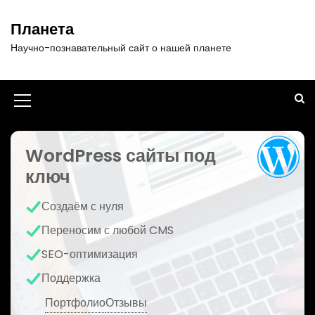
П
е
Планета
р
Научно-познавательный сайт о нашей планете
е
й
т
и
И
к
к
с
о
WordPress сайты под
о
д
ключ
н
е
р
к
Создаём с нуля
ж
а
и
Переносим с любой CMS
м
м
SEO-оптимизация
о
е
м
Поддержка
у
н
Портфолио
Отзывы