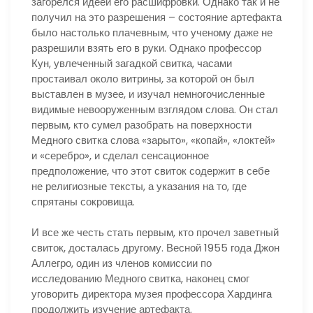
загорелся идеей его расшифровки. Однако так и не
получил на это разрешения – состояние артефакта
было настолько плачевным, что ученому даже не
разрешили взять его в руки. Однако профессор
Кун, увлеченный загадкой свитка, часами
простаивал около витрины, за которой он был
выставлен в музее, и изучал немногочисленные
видимые невооруженным взглядом слова. Он стал
первым, кто сумел разобрать на поверхности
Медного свитка слова «зарыто», «копай», «локтей»
и «серебро», и сделал сенсационное
предположение, что этот свиток содержит в себе
не религиозные тексты, а указания на то, где
спрятаны сокровища.
И все же честь стать первым, кто прочел заветный
свиток, досталась другому. Весной 1955 года Джон
Аллегро, один из членов комиссии по
исследованию Медного свитка, наконец смог
уговорить директора музея профессора Хардинга
продолжить изучение артефакта.