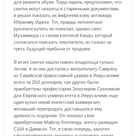
для ремонта обуви. Тогда парень предположил, что
свитки могут оказаться старинными документами,
и решил показать их вифлеемскому антиквару
Ибрагиму Иджхе. Тот, правда, непонятные
рукописи купить не пожелал, однако свел
Мухаммеда со своим коллегой Кандо, который
согласился поискать покупателя, но только за
треть будущей прибыли от продажи.
В итоге свитки нашли нового владельца только
летом. 4 из них достались митрополиту Самуилу
из Сирийской православной церкви в Иерусалиме
всего за 250 долларов, три других были
приобретены профессором Элиэзером Сукеником
для Еврейского университета в Иерусалиме, еще
один купил некий египетский коммерсант,
желавший перепродать доставшуюся ему
древность подороже. Он показал свое
приобретение Майлзу Копленду, агенту разведки
США в Дамаске. Тот, в свою очередь, захотел
сфотографировать рукопись и отправить копии