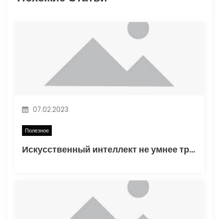
я
п
о
з
а
п
07.02.2023
и
Полезное
Искусственный интеллект не умнее трехлетнего ребенка
с
я
м