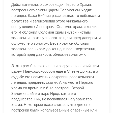
Действительно, о сокровищах Первого Храма,
построенного самим царем Соломоном, ходят
легенды. Даже Библия рассказывает о небывалом
богатстве и великолепии этого уникального
сооружения: «И построил Соломон храм, и кончил
его. И обложил Соломон храм внутри чистым
золотом, и протянул золотые цепи пред давиром, и
обложил его золотом. Весь храм он обложил
золотом, весь храм до конца, и весь жертвенник,
который пред давиром, обложил золотом».
Этот храм был захвачен и разрушен ассирийским
царем Навуходоносором еще в VI веке до н.э., а о
судьбе его несметных сокровищ рассказывают
легенды, предания, сказки. А на месте Первого
храма со временем был построен Второй.
Заложивший его царь Ирод, как и его
предшественник, не поскупился на убранство
храма. Некоторые даже считают, что для его
постройки были использованные спасенные или