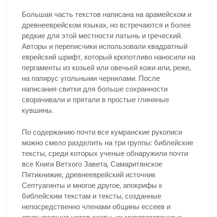
Большая часть текстов написана на арамейском и
древнееврейском языках, но встречаются и более
редкие для этой местности латынь и греческий.
Авторы и переписчики использовали квадратный
еврейский шрифт, который кропотливо наносили на
пергаменты из козьей или овечьей кожи или, реже,
на папирус угольными чернилами. После
написания свитки для больше сохранности
сворачивали и прятали в простые глиняные
кувшины.
По содержанию почти все кумранские рукописи
можно смело разделить на три группы: библейские
тексты, среди которых ученые обнаружили почти
все Книги Ветхого Завета, Самаритянское
Пятикнижие, древнееврейский источник
Септуагинты и многое другое, апокрифы к
библейским текстам и тексты, созданные
непосредственно членами общины ессеев и