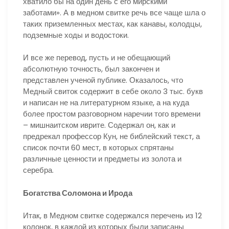
хватило бы на один день с его мирскими
заботами». А в медном свитке речь все чаще шла о
таких приземленных местах, как канавы, колодцы,
подземные ходы и водостоки.
И все же перевод, пусть и не обещающий
абсолютную точность, был закончен и
представлен ученой публике. Оказалось, что
Медный свиток содержит в себе около 3 тыс. букв
и написан не на литературном языке, а на куда
более простом разговорном наречии того времени
– мишнаитском иврите. Содержал он, как и
предрекал профессор Кун, не библейский текст, а
список почти 60 мест, в которых спрятаны
различные ценности и предметы из золота и
серебра.
Богатства Соломона и Ирода
Итак, в Медном свитке содержался перечень из 12
колонок, в каждой из которых были записаны