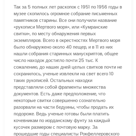
Так за 5 полных лет раскопок с 1951 по 1956 годы в
музее скопилось огромное собрание письменных
памятников старины. Все они получили название
«рукописи Мертвого моря», или «Кумранские
свитки», по месту обнаружения первых
экземпляров. Всего в окрестностях Мертвого моря
было обнаружено около 40 пещер, и в 11 из них
нашли собрания старинных манускриптов, общее
число находок достигло почти 25 тыс. К
сожалению, до наших дней целых свитков почти не
сохранилось, ученые извлекли на свет всего 10
таких рукописей. Остальных находки
представляли собой фрагменты множества
документов. Есть даже предположение, что
некоторые свитки совершенно сознательно
разорвали на части бедуины, чтобы продать их
подороже. Ведь ученые готовы были платить
кочевникам по иорданскому фунту за каждый
кусочек размером с почтовую марку. За
прошедшие годы специалисты Рокфеллеровского