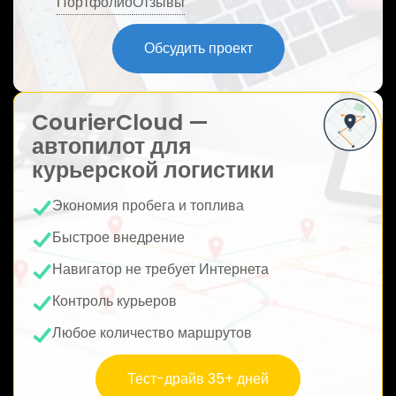
Портфолио
Отзывы
ю
Обсудить проект
CourierCloud —
автопилот для
курьерской логистики
Экономия пробега и топлива
Быстрое внедрение
Навигатор не требует Интернета
Контроль курьеров
Любое количество маршрутов
Тест-драйв 35+ дней