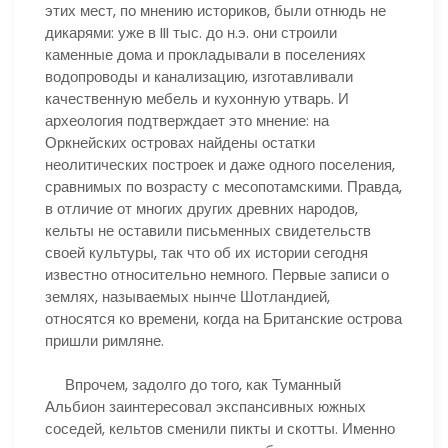
этих мест, по мнению историков, были отнюдь не
дикарями: уже в III тыс. до н.э. они строили
каменные дома и прокладывали в поселениях
водопроводы и канализацию, изготавливали
качественную мебель и кухонную утварь. И
археология подтверждает это мнение: на
Оркнейских островах найдены остатки
неолитических построек и даже одного поселения,
сравнимых по возрасту с месопотамскими. Правда,
в отличие от многих других древних народов,
кельты не оставили письменных свидетельств
своей культуры, так что об их истории сегодня
известно относительно немного. Первые записи о
землях, называемых нынче Шотландией,
относятся ко времени, когда на Британские острова
пришли римляне.
Впрочем, задолго до того, как Туманный
Альбион заинтересовал экспансивных южных
соседей, кельтов сменили пикты и скотты. Именно