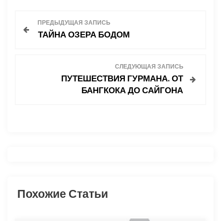
Н
ПРЕДЫДУЩАЯ ЗАПИСЬ
ТАЙНА ОЗЕРА БОДОМ
а
в
СЛЕДУЮЩАЯ ЗАПИСЬ
ПУТЕШЕСТВИЯ ГУРМАНА. ОТ
и
БАНГКОКА ДО САЙГОНА
г
а
ц
и
Похожие Статьи
я
п