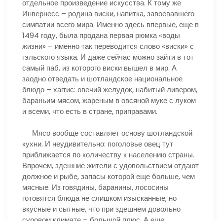
отдельное произведение искусства. К тому же
Инвернесс – родина виски, напитка, завоевавшего
симпатии всего мира. Именно здесь впервые, еще в
1494 году, была продана первая рюмка «воды
жизни» – именно так переводится слово «виски» с
гэльского языка. И даже сейчас можно зайти в тот
самый паб, из которого виски вышел в мир. А
заодно отведать и шотландское национальное
блюдо – хаггис: овечий желудок, набитый ливером,
бараньим мясом, жареным в овсяной муке с луком
и всеми, что есть в стране, приправами.
Мясо вообще составляет основу шотландской
кухни. И неудивительно: поголовье овец тут
приближается по количеству к населению страны.
Впрочем, здешние жители с удовольствием отдают
должное и рыбе, запасы которой еще больше, чем
мясные. Из говядины, баранины, лососины
готовятся блюда не слишком изысканные, но
вкусные и сытные, что при здешнем довольно
суровом климате – большой плюс. А еще