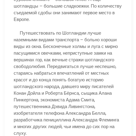
шотландцы – большие сладкоежки. По количеству
съедаемой сдобы они занимают первое место в
Европе.
Путешествовать по Шотландии лучше
наземными видами транспорта – больно хороши
виды из окна. Бесконечные холмы и луга с мирно
пасущимися овечками, неприступные замки на
вершинах гор, как вечные стражи шотландского
свободолюбия. Передвигаться лучше неспешно,
стараясь набраться впечатлений от местных
красот и до конца понять богатую историю
шотландского народа, давшего миру писателей
Конан Дойла и Роберта Бёрнса, сыщика Алана
Пинкертона, экономиста Адама Смита,
путешественника Дэвида Ливингстона,
изобретателя телефона Александра Белла,
разработчика пенициллина Александра Флеминга
и многих других людей, чьи имена до сих пор на
слуху.