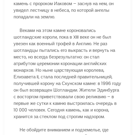
камень с пророком Иаковом – заснув на нем, он
увидел лестницу в небеса, по которой ангелы
попадали на землю.
Веками на этом камне короновались
шотландские короли, пока в XIII веке он не был
увезен как военный трофей в Англию. Не раз
шотландцы пытались его выкрасть и вернуть на
место, но всегда безрезультатно: он стал
атрибутом церемонии коронации английских
монархов. Но ныне царствующая королева,
Елизавета II, стала последней правительницей,
получившей корону на Скунском камне: в 1996 году
он был возвращен Шотландии. Жители Эдинбурга
с восторгом приветствовали свою реликвию – в
первые же сутки к камню выстроилась очередь в
10 000 человек. Сегодня камень, как и корона,
хранится за стеклом под строгим надзором.
Не обойдите вниманием и подземелье, где