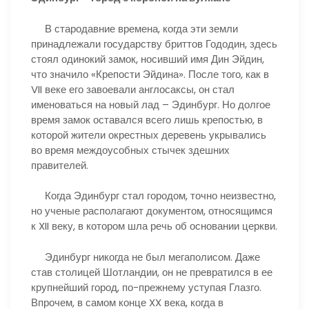
В стародавние времена, когда эти земли
принадлежали государству бриттов Гододин, здесь
стоял одинокий замок, носивший имя Дин Эйдин,
что значило «Крепости Эйдина». После того, как в
VII веке его завоевали англосаксы, он стал
именоваться на новый лад – Эдинбург. Но долгое
время замок оставался всего лишь крепостью, в
которой жители окрестных деревень укрывались
во время междоусобных стычек здешних
правителей.
Когда Эдинбург стал городом, точно неизвестно,
но ученые располагают документом, относящимся
к XII веку, в котором шла речь об основании церкви.
Эдинбург никогда не был мегаполисом. Даже
став столицей Шотландии, он не превратился в ее
крупнейший город, по-прежнему уступая Глазго.
Впрочем, в самом конце XX века, когда в