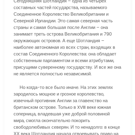
Сегодняшняя Шотландия – одна из четырех
составных частей государства, называемого
Соединенное Королевство Великобритании и
Северной Ирландии. Это самая северная часть
страны и самая большая после Англии – она
занимает треть острова Великобритания и 790
окружающих островов. А еще Шотландия –
наиболее автономная из всех стран, входящих в
состав Соединенного Королевства: она обладает
собственным парламентом и всеми атрибутами,
присущими суверенному государству. И все же она
не является полностью независимой.
Но когда-то все было иначе. На этих землях
зародилось мощное и грозное королевство,
извечный противник Англии за главенство на
британском острове. Только в XVIII веке южная
соперница, владевшая уже доброй половиной
мира, смогла окончательно покорить
свободолюбивых северян. И то ненадолго: в конце
ХХ века Шотландия начала отвоевывать право на