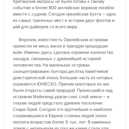
британские матросы не были готовы к такому
событию и более 800 английских моряков погибли
вместе с судном. Сегодня оркнейская бухта – одно
из самых трагичных мест в истории двух флотов и
рай для дайверов со всего мира.
Впрочем, известность Оркнейским островам
принесли не мясо, виски и трагедии прошедших
войн. Именно здесь сделано огромное количество
находок, связанных с древнейшей историей
человечества. На маленьких островах
сконцентрировано полтора десятка памятников
доисторической эпохи, большая часть из которых
охраняется ЮНЕСКО. Причем некоторые из них
были открыты самой природой. Пронесшийся над
островом Мейнленд ураган снес слой земли – и
глазам людей предстало древнее поселение
Скара-Брей. Сегодня это крупнейшая и наиболее
сохранившаяся в Европе стоянка людей эпохи
неолита возрастом более 5 тыс. лет. 8 каменных
домов с интерьером из того же камня стали для