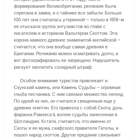
формирования Великобритании, реликвия была
спрятана в замке, и о тайнике все забыли. Больше
100 лет она считалась утерянной – только в 1818-м
ее отыскала группа энтузиастов во главе с
писателем и историком Вальтером Скоттом. Эта
корона намного древнее знаменитой английской –
считается, что она вообще самая древняя в
Британии. Реликвию можно осматривать долго, а
вот фотографировать ее запрещено. Нарушитель
рискует заплатить солидный штраф.
Особое внимание туристов привлекает и
Скунский камень, или Камень Судьбы – огромная
глыба песчаника. С ним связано множество легенд.
По одной из них, он считался священным еще у
древних египтян. Его привезла с собой Скота, дочь
фараона Рамзеса II, волею судьбы занесенная в
Шотландию. Кстати, считается, что именно от
Скоты и ее мужа, скифского правителя Гателы, и
пошел народ скоттов. Другое предание связывает