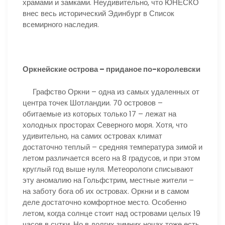
храмами и замками. Неудивительно, что ЮНЕСКО
внес весь исторический Эдинбург в Список
всемирного наследия.
Оркнейские острова – приданое по-королевски
Графство Оркни – одна из самых удаленных от
центра точек Шотландии. 70 островов –
обитаемые из которых только 17 – лежат на
холодных просторах Северного моря. Хотя, что
удивительно, на самих островах климат
достаточно теплый – средняя температура зимой и
летом различается всего на 8 градусов, и при этом
круглый год выше нуля. Метеорологи списывают
эту аномалию на Гольфстрим, местные жители –
на заботу бога об их островах. Оркни и в самом
деле достаточно комфортное место. Особенно
летом, когда солнце стоит над островами целых 19
часов в сутки. Но в долгих зимних ночах тоже есть