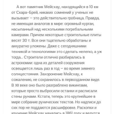
А вот памятник Мейсхау, находящийся в 10 км
от Скара-Брей, никаких сомнений у ученых не
вызывает – это действительно гробница. Правда,
не имеющая аналогов в мире: огромный курган,
насыпанный над несколькими погребальными
камерами. Причем некоторые строительные плиты
весят 30 т. Все они тщательно обработаны и
аккуратно уложены. Даже с сегодняшними
техникой и технологиями это сделать нелегко, а уж
тогда… Строители отлично разбирались в
астрономии: одна из деталей сооружения
освещается лишь раз в год – во время зимнего
солнцестояния. Захоронение Мейсхау, к
сожалению, не сохранилось в первозданном виде.
В XII веке оно было разграблено викингами,
которые просто выбросили останки и расписали
стены рунами. Кстати, теперь это крупнейшее в
мире собрание рунических текстов. Но надписи до
сих пор не поддаются расшифровке. Раскопки и
изучение Мейсхау начались в 1861 году и ведутся