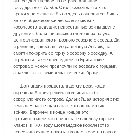
они создали первое на острове большое
государство – Альба. Стоит сказать, что в то
время у него еще не было здесь соперников. Лишь
на юге образовалось несколько мелких
королевств, ведущих непрестанные войны друг с
другом и с большой опаской глядевших на уже
централизованного и грозного северного соседа. Да
и римляне, завоевавшие равнинную Англию, не
смогли покорить ее горную северную соседку. А
норманны, также пришедшие на Британские
острова с мечом, предпочли не воевать с горцами,
а заключать с ними династические браки.
Шотландия процветала до XIV века, когда
окрепшая Англия решила подчинить себе
северную часть острова. Дальнейшая история этих
земель – настоящая сага о кровопролитных
войнах. Впрочем, в конце концов это
противостояние закончилось не в пользу горских
кланов: в 1707 году Шотландское королевство
перестало существовать и вошло в состав нового