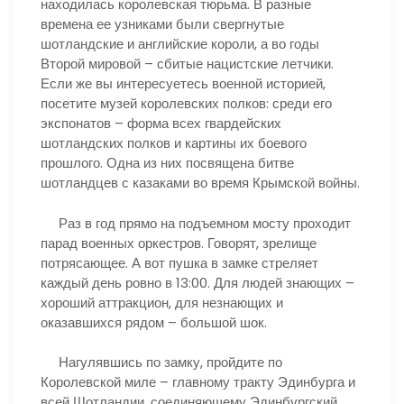
находилась королевская тюрьма. В разные
времена ее узниками были свергнутые
шотландские и английские короли, а во годы
Второй мировой – сбитые нацистские летчики.
Если же вы интересуетесь военной историей,
посетите музей королевских полков: среди его
экспонатов – форма всех гвардейских
шотландских полков и картины их боевого
прошлого. Одна из них посвящена битве
шотландцев с казаками во время Крымской войны.
Раз в год прямо на подъемном мосту проходит
парад военных оркестров. Говорят, зрелище
потрясающее. А вот пушка в замке стреляет
каждый день ровно в 13:00. Для людей знающих –
хороший аттракцион, для незнающих и
оказавшихся рядом – большой шок.
Нагулявшись по замку, пройдите по
Королевской миле – главному тракту Эдинбурга и
всей Шотландии, соединяющему Эдинбургский