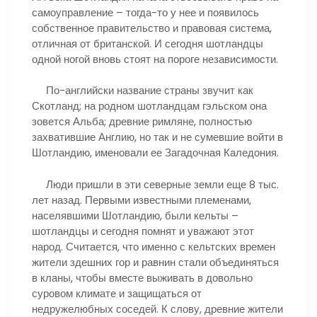
самоуправление – тогда-то у нее и появилось
собственное правительство и правовая система,
отличная от британской. И сегодня шотландцы
одной ногой вновь стоят на пороге независимости.
По-английски название страны звучит как
Скотланд; на родном шотландцам гэльском она
зовется Альба; древние римляне, полностью
захватившие Англию, но так и не сумевшие войти в
Шотландию, именовали ее Загадочная Каледония.
Люди пришли в эти северные земли еще 8 тыс.
лет назад. Первыми известными племенами,
населявшими Шотландию, были кельты –
шотландцы и сегодня помнят и уважают этот
народ. Считается, что именно с кельтских времен
жители здешних гор и равнин стали объединяться
в кланы, чтобы вместе выживать в довольно
суровом климате и защищаться от
недружелюбных соседей. К слову, древние жители