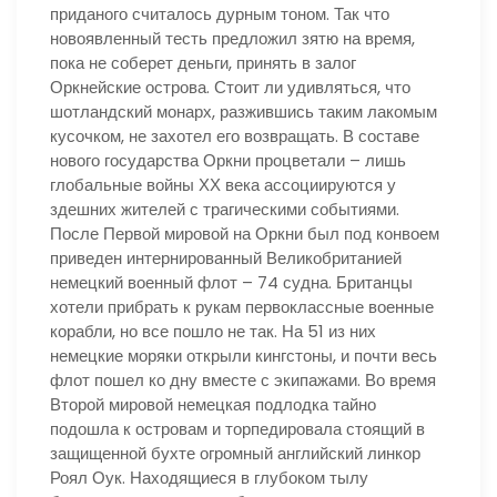
приданого считалось дурным тоном. Так что
новоявленный тесть предложил зятю на время,
пока не соберет деньги, принять в залог
Оркнейские острова. Стоит ли удивляться, что
шотландский монарх, разжившись таким лакомым
кусочком, не захотел его возвращать. В составе
нового государства Оркни процветали – лишь
глобальные войны ХХ века ассоциируются у
здешних жителей с трагическими событиями.
После Первой мировой на Оркни был под конвоем
приведен интернированный Великобританией
немецкий военный флот – 74 судна. Британцы
хотели прибрать к рукам первоклассные военные
корабли, но все пошло не так. На 51 из них
немецкие моряки открыли кингстоны, и почти весь
флот пошел ко дну вместе с экипажами. Во время
Второй мировой немецкая подлодка тайно
подошла к островам и торпедировала стоящий в
защищенной бухте огромный английский линкор
Роял Оук. Находящиеся в глубоком тылу