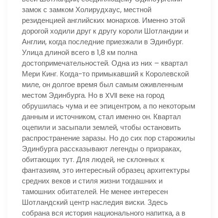
замок с замком Холирудхаус, местной
резиденцией английских монархов. Именно этой
дорогой ходили друг к другу короли Шотландии и
Англии, когда последние приезжали в Эдинбург.
Улица длиной всего в 1,8 км полна
достопримечательностей. Одна из них – квартал
Мери Кинг. Когда-то примыкавший к Королевской
миле, он долгое время был самым оживленным
местом Эдинбурга. Но в XVII веке на город
обрушилась чума и ее эпицентром, а по некоторым
данным и источником, стал именно он. Квартал
оцепили и засыпали землей, чтобы остановить
распространение заразы. Но до сих пор старожилы
Эдинбурга рассказывают легенды о призраках,
обитающих тут. Для людей, не склонных к
фантазиям, это интересный образец архитектуры
средних веков и стиля жизни тогдашних и
тамошних обитателей. Не менее интересен
Шотландский центр наследия виски. Здесь
собрана вся история национального напитка, а в