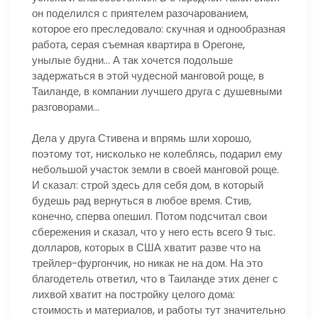
он поделился с приятелем разочарованием,
которое его преследовало: скучная и однообразная
работа, серая съемная квартира в Орегоне,
унылые будни… А так хочется подольше
задержаться в этой чудесной манговой роще, в
Таиланде, в компании лучшего друга с душевными
разговорами…
Дела у друга Стивена и впрямь шли хорошо,
поэтому тот, нисколько не колеблясь, подарил ему
небольшой участок земли в своей манговой роще.
И сказал: строй здесь для себя дом, в который
будешь рад вернуться в любое время. Стив,
конечно, сперва опешил. Потом подсчитал свои
сбережения и сказал, что у него есть всего 9 тыс.
долларов, которых в США хватит разве что на
трейлер-фургончик, но никак не на дом. На это
благодетель ответил, что в Таиланде этих денег с
лихвой хватит на постройку целого дома:
стоимость и материалов, и работы тут значительно