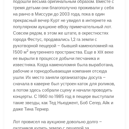
подошли весьма оригинальным образом. Вместе с
тремя детьми они благополучно проживали у себя
на ранчо в Миссури до 2003 года, пока в один
прекрасный вечер Курт не увидел в интернете на
популярном аукционе eBay примечательный лот.
Совсем рядом, в этом же штате, в окрестностях
города Фестус, продавались 1,2 га земли с
рукотворной пещерой – бывшей каменоломней на
2
1500 м
внутреннего пространства. Еще в XIX веке
ее вырыли в процессе добычи песчаника и
известняка. Когда каменоломня была выработана,
рабочие и горнодобывающая компания отсюда
ушли. Их место заняли организаторы досуга –
сначала в каверне был устроен каток для роликов,
а потом здесь собрали сцену и начали проводить
концерты. С 1960 по 1985 год в пещере выступали
такие звезды, как Тед Ньюджент, Боб Сегер, Айк и
даже Тина Тернер.
Лот провисел на аукционе довольно долго –
охотников купить землю с пещерой за