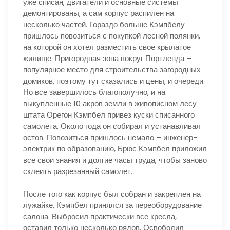
уже списан, двигатели и основные системы
демонтированы, а сам корпус распилен на
несколько частей. Гораздо больше Кэмпбелу
пришлось повозиться с покупкой лесной полянки,
на которой он хотел разместить свое крылатое
жилище. Пригородная зона вокруг Портленда –
популярное место для строительства загородных
домиков, поэтому тут сказались и цены, и очереди.
Но все завершилось благополучно, и на
выкупленные 10 акров земли в живописном лесу
штата Орегон Кэмпбел привез куски списанного
самолета. Около года он собирал и устанавливал
остов. Повозиться пришлось немало – инженер-
электрик по образованию, Брюс Кэмпбел приложил
все свои знания и долгие часы труда, чтобы заново
склеить разрезанный самолет.
После того как корпус был собран и закреплен на
лужайке, Кэмпбел принялся за переоборудование
салона. Выбросил практически все кресла,
оставил только несколько рядов. Освободил