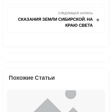
в
СЛЕДУЮЩАЯ ЗАПИСЬ
и
СКАЗАНИЯ ЗЕМЛИ СИБИРСКОЙ. НА
КРАЮ СВЕТА
г
а
ц
и
я
Похожие Статьи
п
о
з