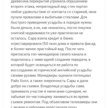
древесина перекрытий угрожала обрушением
второго этажа, неприглядный вид стен портил
любое удовольствие от контакта со стариной, окна
пугали провалами и выбитыми стеклами. Для
быстрого приведения усадьбы в порядок нужны
были деньги, а их, как оказалось, после покупки
элитной недвижимости уже практически не
осталось. Сара взяла кредит в банке,
отреставрировала 150 окон дома и привела фасад
в более-менее пристойный вид. После чего
пригласила топ-менеджеров своего канала и
поделилась с ними идеей создания передачи, в
которой будет освещаться ее работа по
воссозданию исторической английской усадьбы
своими руками. Менеджеры оценили потенциал
Райз Холл, а также энергичность Сары и дали
добро на съемки. Владелица усадьбы сама
принимала участие в написании сценария, не
забывая по-настоящему заниматься во время
съемок ремонтом. Под объективом телекамеры они
с мужем и рабочими перестилали полы,