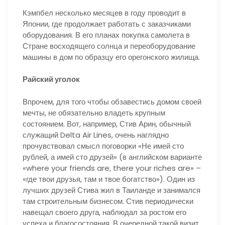
Кэмпбел несколько месяцев в году проводит в
Японии, где продолжает работать с заказчиками
оборудования. В его планах покупка самолета в
Стране восходящего солнца и переоборудование
машины в дом по образцу его орегонского жилища.
Райский уголок
Впрочем, для того чтобы обзавестись домом своей
мечты, не обязательно владеть крупным
состоянием. Вот, например, Стив Арин, обычный
служащий Delta Air Lines, очень наглядно
прочувствовал смысл поговорки «Не имей сто
рублей, а имей сто друзей» (в английском варианте
«where your friends are, there your riches are» –
«где твои друзья, там и твое богатство»). Один из
лучших друзей Стива жил в Таиланде и занимался
там строительным бизнесом. Стив периодически
навещал своего друга, наблюдал за ростом его
успеха и благосостояния. В очередной такой визит