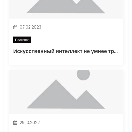
а
п
07.02.2023
и
Полезное
с
Искусственный интеллект не умнее трехлетнего ребенка
я
м
29.10.2022