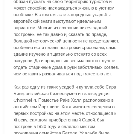
обязан пускать на свою территорию туристов и
может спокойно наслаждаться жизнью в уютном
особняке. В этом смысле загородные усадьбы
европейской знати выступают идеальным
вариантом. Многие из сохранившихся зданий
построены не так давно и, сказать по правде,
большой исторической ценности не представляют,
особенно если планы постройки срисованы, само
здание изучено и тщательно отснято со всех
ракурсов. Да и продают их весьма охотно: лучше
отдать старинные дома в руки заботливых хозяев,
чем оставить разваливаться под тяжестью лет.
Как раз одну из таких усадеб и купила себе Сара
Бини, английская бизнесвумен и телеведущая
Channel 4. Поместье Райз Холл расположено в
английском Йоркшире. Хотя имеются сведения о
первых постройках на этом месте, относящиеся к
XI веку, сам дом, приобретенный Сарой, был
построен в 1820 году и являлся местом
проживания семейства Бетелл. Усадьба была