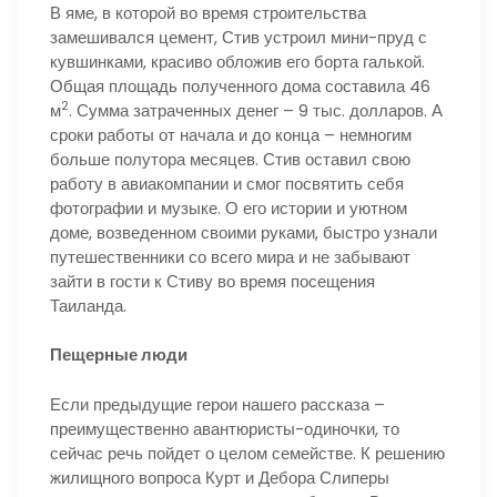
В яме, в которой во время строительства
замешивался цемент, Стив устроил мини-пруд с
кувшинками, красиво обложив его борта галькой.
Общая площадь полученного дома составила 46
2
м
. Сумма затраченных денег – 9 тыс. долларов. А
сроки работы от начала и до конца – немногим
больше полутора месяцев. Стив оставил свою
работу в авиакомпании и смог посвятить себя
фотографии и музыке. О его истории и уютном
доме, возведенном своими руками, быстро узнали
путешественники со всего мира и не забывают
зайти в гости к Стиву во время посещения
Таиланда.
Пещерные люди
Если предыдущие герои нашего рассказа –
преимущественно авантюристы-одиночки, то
сейчас речь пойдет о целом семействе. К решению
жилищного вопроса Курт и Дебора Слиперы