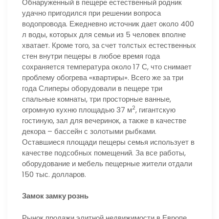
Обнаруженный в пещере естественный родник
удачно пригодился при решении вопроса
водопровода. Ежедневно источник дает около 400
л воды, которых для семьи из 5 человек вполне
хватает. Кроме того, за счет толстых естественных
стен внутри пещеры в любое время года
сохраняется температура около 17 С, что снимает
проблему обогрева «квартиры». Всего же за три
года Слиперы оборудовали в пещере три
спальные комнаты, три просторные ванные,
2
огромную кухню площадью 37 м
, гигантскую
гостиную, зал для вечеринок, а также в качестве
декора – бассейн с золотыми рыбками.
Оставшиеся площади пещеры семья использует в
качестве подсобных помещений. За все работы,
оборудование и мебель пещерные жители отдали
150 тыс. долларов.
Замок замку рознь
Рынок продажи элитной недвижимости в Европе