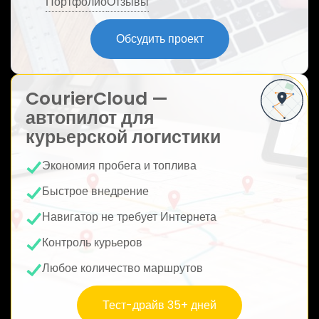
Портфолио
Отзывы
ю
Обсудить проект
CourierCloud —
автопилот для
курьерской логистики
Экономия пробега и топлива
Быстрое внедрение
Навигатор не требует Интернета
Контроль курьеров
Любое количество маршрутов
Тест-драйв 35+ дней