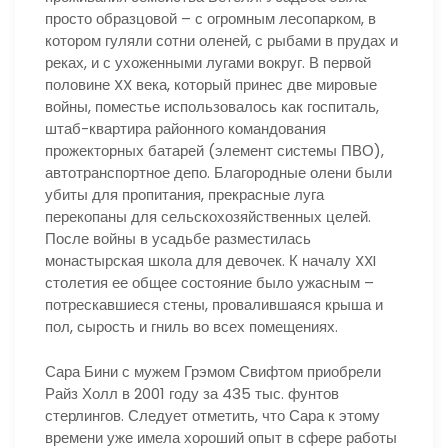
просто образцовой – с огромным лесопарком, в
котором гуляли сотни оленей, с рыбами в прудах и
реках, и с ухоженными лугами вокруг. В первой
половине XX века, который принес две мировые
войны, поместье использовалось как госпиталь,
штаб-квартира районного командования
прожекторных батарей (элемент системы ПВО),
автотранспортное депо. Благородные олени были
убиты для пропитания, прекрасные луга
перекопаны для сельскохозяйственных целей.
После войны в усадьбе разместилась
монастырская школа для девочек. К началу XXI
столетия ее общее состояние было ужасным –
потрескавшиеся стены, провалившаяся крыша и
пол, сырость и гниль во всех помещениях.
Сара Бини с мужем Грэмом Свифтом приобрели
Райз Холл в 2001 году за 435 тыс. фунтов
стерлингов. Следует отметить, что Сара к этому
времени уже имела хороший опыт в сфере работы