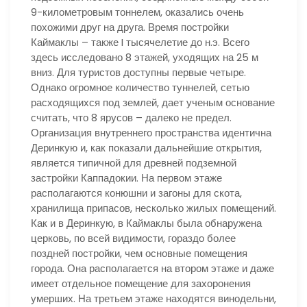
9-километровым тоннелем, оказались очень
похожими друг на друга. Время постройки
Каймаклы – также I тысячелетие до н.э. Всего
здесь исследовано 8 этажей, уходящих на 25 м
вниз. Для туристов доступны первые четыре.
Однако огромное количество туннелей, сетью
расходящихся под землей, дает ученым основание
считать, что 8 ярусов – далеко не предел.
Организация внутреннего пространства идентична
Деринкую и, как показали дальнейшие открытия,
является типичной для древней подземной
застройки Каппадокии. На первом этаже
располагаются конюшни и загоны для скота,
хранилища припасов, несколько жилых помещений.
Как и в Деринкую, в Каймаклы была обнаружена
церковь, по всей видимости, гораздо более
поздней постройки, чем основные помещения
города. Она располагается на втором этаже и даже
имеет отдельное помещение для захоронения
умерших. На третьем этаже находятся винодельни,