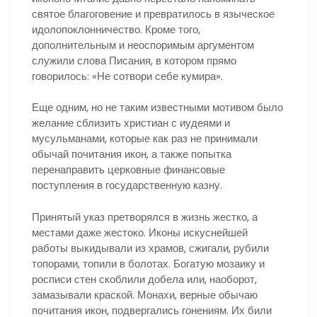
святое благоговение и превратилось в языческое
идолопоклонничество. Кроме того,
дополнительным и неоспоримым аргументом
служили слова Писания, в котором прямо
говорилось: «Не сотвори себе кумира».
Еще одним, но не таким известными мотивом было
желание сблизить христиан с иудеями и
мусульманами, которые как раз не принимали
обычай почитания икон, а также попытка
перенаправить церковные финансовые
поступления в государственную казну.
Принятый указ претворялся в жизнь жестко, а
местами даже жестоко. Иконы искуснейшей
работы выкидывали из храмов, сжигали, рубили
топорами, топили в болотах. Богатую мозаику и
росписи стен скоблили добела или, наоборот,
замазывали краской. Монахи, верные обычаю
почитания икон, подвергались гонениям. Их били