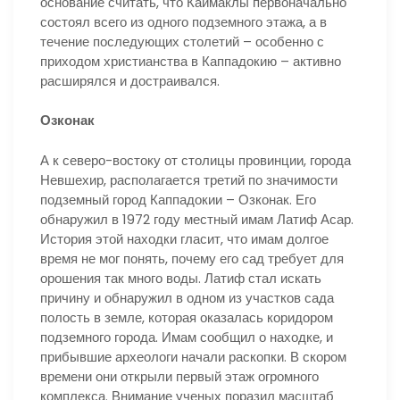
основание считать, что Каймаклы первоначально
состоял всего из одного подземного этажа, а в
течение последующих столетий – особенно с
приходом христианства в Каппадокию – активно
расширялся и достраивался.
Озконак
А к северо-востоку от столицы провинции, города
Невшехир, располагается третий по значимости
подземный город Каппадокии – Озконак. Его
обнаружил в 1972 году местный имам Латиф Асар.
История этой находки гласит, что имам долгое
время не мог понять, почему его сад требует для
орошения так много воды. Латиф стал искать
причину и обнаружил в одном из участков сада
полость в земле, которая оказалась коридором
подземного города. Имам сообщил о находке, и
прибывшие археологи начали раскопки. В скором
времени они открыли первый этаж огромного
комплекса. Внимание ученых поразил масштаб