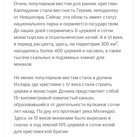
Очень популярным местом для ранних христиан
Каппадокии стала местность Гереме, неподалеку
от Невшехира. Сейчас эта область имеет статус
национального парка и охраняется государством.
До наших дней сохранились 6 церквей и сотни
монастырских и отшельнических келий. А в VI веке,
2
в период расцвета, здесь, на территории 300 км
,
находились более 400 церквей и часовен, а также
тысячи скальных и подземных комнат для
монахов.
Не менее популярным местом стала и долина
Ихлара, где христиане с IV века стали строить
церкви и монастыри. Долина представляет собой
15-километровый извилистый каньон,
образовавшийся от деятельности вулканов сотни
лет назад. По дну его протекает река Мелендиз.
Здесь за 10 веков монахами было вырезано в
скалах и под землей 105 церквей и сотни келий
для христианской братии.