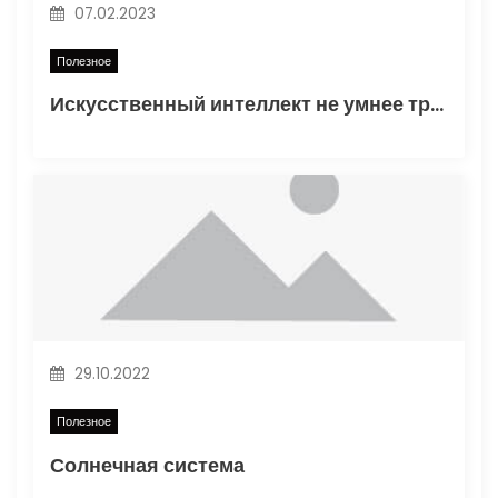
п
07.02.2023
и
Полезное
Искусственный интеллект не умнее трехлетнего ребенка
с
я
м
29.10.2022
Полезное
Солнечная система