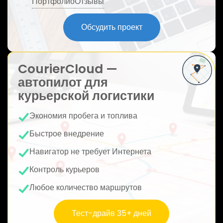
Портфолио
Отзывы
ю
Обсудить проект
CourierCloud —
автопилот для
курьерской логистики
Экономия пробега и топлива
Быстрое внедрение
Навигатор не требует Интернета
Контроль курьеров
Любое количество маршрутов
Тест-драйв 35+ дней