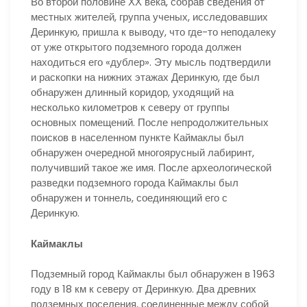
Во второй половине ХХ века, собрав сведения от
местных жителей, группа ученых, исследовавших
Деринкую, пришла к выводу, что где-то неподалеку
от уже открытого подземного города должен
находиться его «дублер». Эту мысль подтвердили
и раскопки на нижних этажах Деринкую, где был
обнаружен длинный коридор, уходящий на
несколько километров к северу от группы
основных помещений. После непродолжительных
поисков в населенном пункте Каймаклы был
обнаружен очередной многоярусный лабиринт,
получивший такое же имя. После археологической
разведки подземного города Каймаклы был
обнаружен и тоннель, соединяющий его с
Деринкую.
Каймаклы
Подземный город Каймаклы был обнаружен в 1963
году в 18 км к северу от Деринкую. Два древних
подземных поселения, соединенные между собой