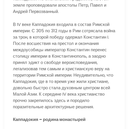
земле проповедовали апостолы Петр, Павел и
Андрей Первозванный.
В IV веке Каппадокия входила в состав Римской
империи. С 305 по 312 годы в Рим сотрясала война
за трон, в которой победу одержал Константин I.
После восшествия на престол и окончания
междоусобицы император Константин перенес
столицу империи в Константинополь, а заодно
принял эдикт о свободе вероисповедания,
легализовав тем самым и христианскую веру на
территории Римской империи. Неудивительно, что
Каппадокия, где в то время уже жили христиане,
довольно быстро стала духовным центром всей
Малой Азии. К середине IV века христианство
прочно закрепилось здесь и породило
поразительные архитектурные решения.
Каппадокия – родина монастырей