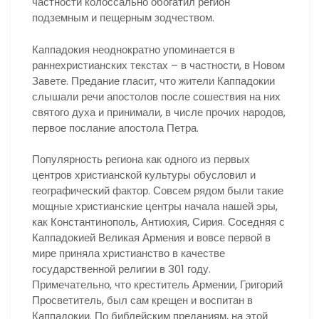
частности колоссально обогатил регион
подземным и пещерным зодчеством.
Каппадокия неоднократно упоминается в
раннехристианских текстах – в частности, в Новом
Завете. Предание гласит, что жители Каппадокии
слышали речи апостолов после сошествия на них
святого духа и принимали, в числе прочих народов,
первое послание апостола Петра.
Популярность региона как одного из первых
центров христианской культуры обусловил и
географический фактор. Совсем рядом были такие
мощные христианские центры начала нашей эры,
как Константинополь, Антиохия, Сирия. Соседняя с
Каппадокией Великая Армения и вовсе первой в
мире приняла христианство в качестве
государственной религии в 301 году.
Примечательно, что креститель Армении, Григорий
Просветитель, был сам крещен и воспитан в
Каппадокии. По библейским преданиям, на этой