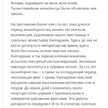
бичами, поднимали на мечи, жгли огнем.
Талантливейшие иконописцы были объявлены вне
закона…
На протяжении более чем ста лет, пока длился
период иконоборчества, множество монахов,
иконописцев, художников нашли пристанище в
скальных монастырях Каппадокии. Здесь до них не
могли дотянуться императорские армии, здесь
были бессильны всякие мирские законы.
Каппадокия, и так перенаселенная монахами,
испытала повторный наплыв верующих, желавших
навсегда поселиться в туфовых кельях. За сто лет
иконоборчества – а также за последующий период
легализации икон – храмы Каппадокии поистине
расцвели самыми изысканными росписями стен и
сводов. До наших дней сохранились около
полутора сотен церквей с оригинальными и
невероятно красивыми фресками. Эти работы
датируются периодом с IX по XI столетие, золотым