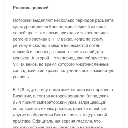
Роспись церквей
Историки выделяют несколько периодов расцвета
культурной жизни Каппадокии. Первый из них в
нашей эре – это время прихода и закрепления в
регионе христиан в III–V веках, когда по всему
региону в скалах и земле вырезаются сотни
церквей и часовен, а также тысячи келий для
монахов. А второй – это период иконоборчества
VIII–IX веков, во время которого многочисленные
каппадокийские храмы получили свою знаменитую
роспись.
В 726 году в силу политико-религиозных причин в
Византии, в состав которой входила Каппадокия,
был принят императорский указ, запрещающий
использовать иконы, росписи, фрески и любые
другие изображения Бога и святых в церковной
практике. Официальная версия гласила, что
иконопочитание давно перестало напоминать