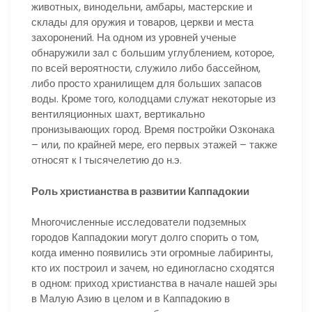
животных, винодельни, амбары, мастерские и
склады для оружия и товаров, церкви и места
захоронений. На одном из уровней ученые
обнаружили зал с большим углублением, которое,
по всей вероятности, служило либо бассейном,
либо просто хранилищем для больших запасов
воды. Кроме того, колодцами служат некоторые из
вентиляционных шахт, вертикально
пронизывающих город. Время постройки Озконака
– или, по крайней мере, его первых этажей – также
относят к I тысячелетию до н.э.
Роль христианства в развитии Каппадокии
Многочисленные исследователи подземных
городов Каппадокии могут долго спорить о том,
когда именно появились эти огромные лабиринты,
кто их построил и зачем, но единогласно сходятся
в одном: приход христианства в начале нашей эры
в Малую Азию в целом и в Каппадокию в