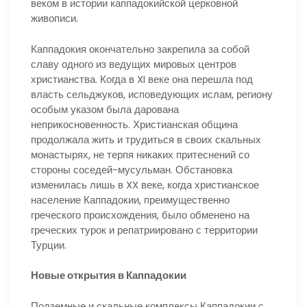
веком в истории каппадокийской церковной
живописи.
Каппадокия окончательно закрепила за собой
славу одного из ведущих мировых центров
христианства. Когда в XI веке она перешла под
власть сельджуков, исповедующих ислам, региону
особым указом была дарована
неприкосновенность. Христианская община
продолжала жить и трудиться в своих скальных
монастырях, не терпя никаких притеснений со
стороны соседей-мусульман. Обстановка
изменилась лишь в XX веке, когда христианское
население Каппадокии, преимущественно
греческого происхождения, было обменено на
греческих турок и репатриировано с территории
Турции.
Новые открытия в Каппадокии
Подземные и скальные комплексы Каппадокии с