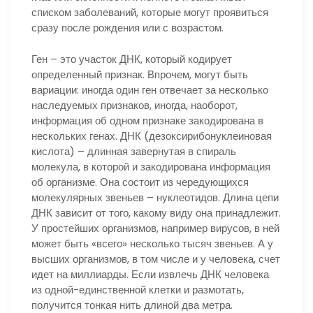
списком заболеваний, которые могут проявиться
сразу после рождения или с возрастом.
Ген – это участок ДНК, который кодирует
определенный признак. Впрочем, могут быть
вариации: иногда один ген отвечает за несколько
наследуемых признаков, иногда, наоборот,
информация об одном признаке закодирована в
нескольких генах. ДНК (дезоксирибонуклеиновая
кислота) – длинная завернутая в спираль
молекула, в которой и закодирована информация
об организме. Она состоит из чередующихся
молекулярных звеньев – нуклеотидов. Длина цепи
ДНК зависит от того, какому виду она принадлежит.
У простейших организмов, например вирусов, в ней
может быть «всего» несколько тысяч звеньев. А у
высших организмов, в том числе и у человека, счет
идет на миллиарды. Если извлечь ДНК человека
из одной-единственной клетки и размотать,
получится тонкая нить длиной два метра.