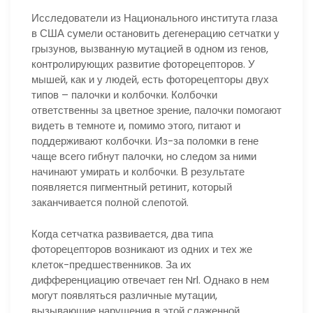
Исследователи из Национального института глаза
в США сумели остановить дегенерацию сетчатки у
грызунов, вызванную мутацией в одном из генов,
контролирующих развитие фоторецепторов. У
мышей, как и у людей, есть фоторецепторы двух
типов – палочки и колбочки. Колбочки
ответственны за цветное зрение, палочки помогают
видеть в темноте и, помимо этого, питают и
поддерживают колбочки. Из-за поломки в гене
чаще всего гибнут палочки, но следом за ними
начинают умирать и колбочки. В результате
появляется пигментный ретинит, который
заканчивается полной слепотой.
Когда сетчатка развивается, два типа
фоторецепторов возникают из одних и тех же
клеток-предшественников. За их
дифференциацию отвечает ген Nrl. Однако в нем
могут появляться различные мутации,
вызывающие нарушения в этой слаженной