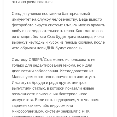
активно размножаться.
Сегодня ученые поставили бактериальный
иммунитет на службу человечеству. Ведь вместо
фоторобота вируса системе CRISPR можно вручить
любую последовательность генов. Как только она
ее отыщет, белкам Cas будет дана команда, и они
вырежут неугодный кусок из генома хозяина, после
чего обрывки цепи ДНК будут склеены.
Cистему CRISPR/Cas можно использовать не
только для редактирования генома, но и для
диагностики заболевания. Исследователи из
Массачусетского технологического института,
Института Броуда и ряда других центров
выпустили статью, в которой показали новые
возможности применения бактериального
иммунитета. Если есть подозрения, что человек
заражен каким-либо вирусом или
микроорганизмом, систему знакомят с РНК
«подозреваемого» и запускают в организм