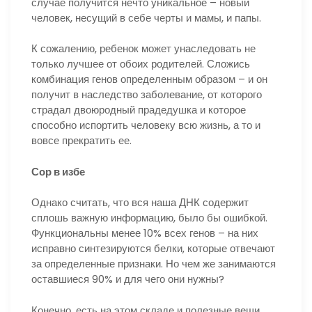
случае получится нечто уникальное – новый
человек, несущий в себе черты и мамы, и папы.
К сожалению, ребенок может унаследовать не
только лучшее от обоих родителей. Сложись
комбинация генов определенным образом – и он
получит в наследство заболевание, от которого
страдал двоюродный прадедушка и которое
способно испортить человеку всю жизнь, а то и
вовсе прекратить ее.
Сор в избе
Однако считать, что вся наша ДНК содержит
сплошь важную информацию, было бы ошибкой.
Функциональны менее 10% всех генов – на них
исправно синтезируются белки, которые отвечают
за определенные признаки. Но чем же занимаются
оставшиеся 90% и для чего они нужны?
Конечно, есть на этом складе и полезные вещи.