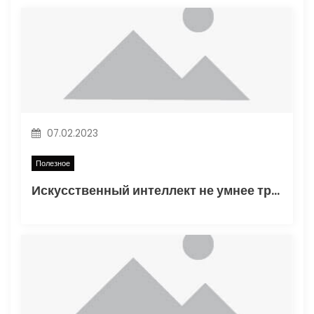
п
о
з
а
п
07.02.2023
и
Полезное
Искусственный интеллект не умнее трехлетнего ребенка
с
я
м