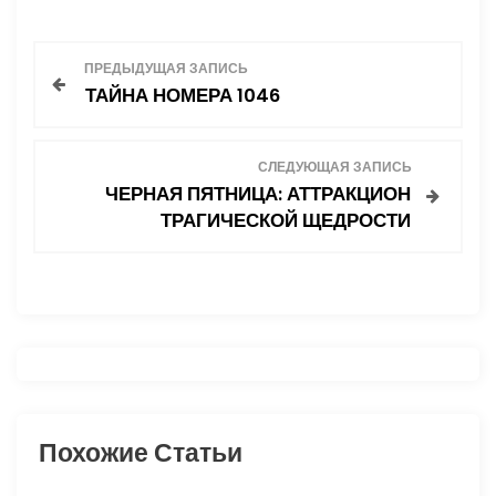
Н
ПРЕДЫДУЩАЯ ЗАПИСЬ
ТАЙНА НОМЕРА 1046
а
в
СЛЕДУЮЩАЯ ЗАПИСЬ
ЧЕРНАЯ ПЯТНИЦА: АТТРАКЦИОН
и
ТРАГИЧЕСКОЙ ЩЕДРОСТИ
г
а
ц
и
Похожие Статьи
я