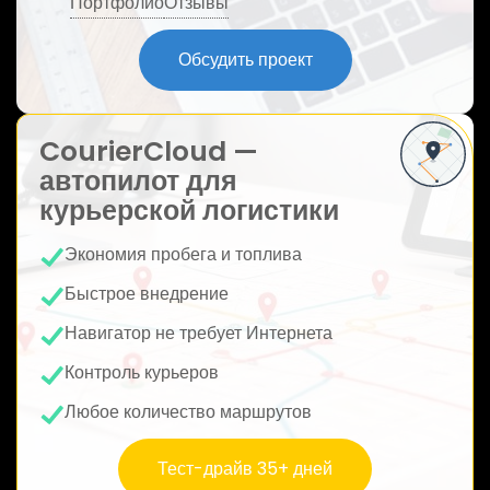
Портфолио
Отзывы
ю
Обсудить проект
CourierCloud —
автопилот для
курьерской логистики
Экономия пробега и топлива
Быстрое внедрение
Навигатор не требует Интернета
Контроль курьеров
Любое количество маршрутов
Тест-драйв 35+ дней