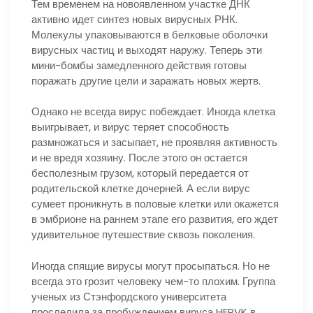
Тем временем на новоявленном участке ДНК
активно идет синтез новых вирусных РНК.
Молекулы упаковываются в белковые оболочки
вирусных частиц и выходят наружу. Теперь эти
мини-бомбы замедленного действия готовы
поражать другие цели и заражать новых жертв.
Однако не всегда вирус побеждает. Иногда клетка
выигрывает, и вирус теряет способность
размножаться и засыпает, не проявляя активность
и не вредя хозяину. После этого он остается
бесполезным грузом, который передается от
родительской клетке дочерней. А если вирус
сумеет проникнуть в половые клетки или окажется
в эмбрионе на раннем этапе его развития, его ждет
удивительное путешествие сквозь поколения.
Иногда спящие вирусы могут просыпаться. Но не
всегда это грозит человеку чем-то плохим. Группа
ученых из Стэнфордского университета
проследила за пробуждением вируса HERVK в