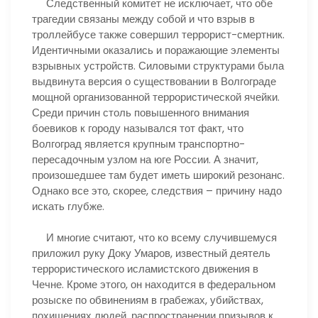
Следственный комитет не исключает, что обе
трагедии связаны между собой и что взрыв в
троллейбусе также совершил террорист-смертник.
Идентичными оказались и поражающие элементы
взрывных устройств. Силовыми структурами была
выдвинута версия о существовании в Волгограде
мощной организованной террористической ячейки.
Среди причин столь повышенного внимания
боевиков к городу назывался тот факт, что
Волгоград является крупным транспортно-
пересадочным узлом на юге России. А значит,
произошедшее там будет иметь широкий резонанс.
Однако все это, скорее, следствия – причину надо
искать глубже.
И многие считают, что ко всему случившемуся
приложил руку Доку Умаров, известный деятель
террористического исламистского движения в
Чечне. Кроме этого, он находится в федеральном
розыске по обвинениям в грабежах, убийствах,
похищениях людей, распространении призывов к