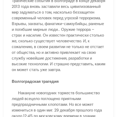
Трагические события в Волгограде в конце декабря
2013 года вновь заставили весь цивилизованный
мир задуматься о том, насколько беззащитен
современный человек перед угрозой терроризма.
Взрывы, захваты, фанатики-самоубийцы, раненые
и погибшие мирные люди… Оружие террора –
страх и насилие. Он известен практически столько
же, сколько существует человечество. И, к
сожалению, в своем развитии не только не отстает
от общества, но и активно привлекает на свою
службу новейшие достижения, разработки и
высокие технологии. И страшно представить, каким
он может стать уже завтра.
Волгоградская трагедия
Накануне новогодних торжеств большинство
людей всецело поглощено приятными
предпраздничными хлопотами. Но все может
измениться в один миг. 29 декабря прошлого года
около 12:45 по московскому времени в здании