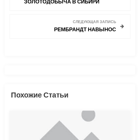
ЗОЛОТОДОБЫЧА В СИБИРИ
в
СЛЕДУЮЩАЯ ЗАПИСЬ
и
РЕМБРАНДТ НАВЫНОС
г
а
ц
и
Похожие Статьи
я
п
о