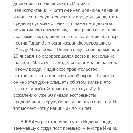
движения за независимость Индии от
Великобритании. И хотя он имел большое влияние
и пользовался уважением как среди индусов, так и
среди мусульман страны – и даже смог добиться
их частичного примирения, – все равно оставались
экстремисты, недовольные его политикой. Заговор
против Ганди был организован формированием
«Хинду Махасабха». Первое покушение произошло
20 января, но разорвавшаяся всего в нескольких
шагах от Махатмы самодельная бомба не нанесла
никому вреда. Индийское правительство
настаивало на усилении личной охраны Ганди, но
он не хотел даже слышать об этом, заявив, что
готов «с улыбкой» принять свою судьбу. К
сожалению, уже 30 января экстремисты
предприняли вторую, более успешную попытку. На
тот момент «отцу нации» было 78 лет.
В 1984-м расстреляли в упор Индиру Ганди,
занимавшую тогда пост премьер-министра Индии.