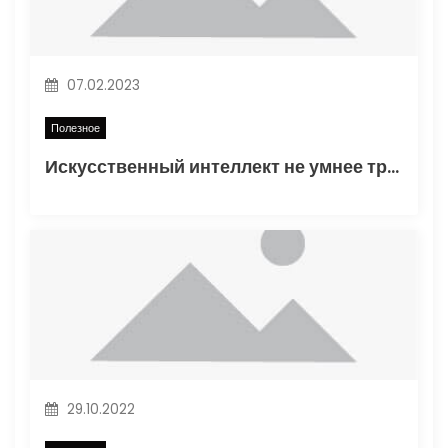
з
а
п
07.02.2023
и
Полезное
Искусственный интеллект не умнее трехлетнего ребенка
с
я
м
29.10.2022