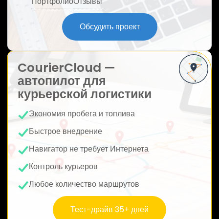
Портфолио
Отзывы
ю
Обсудить проект
CourierCloud —
автопилот для
курьерской логистики
Экономия пробега и топлива
Быстрое внедрение
Навигатор не требует Интернета
Контроль курьеров
Любое количество маршрутов
Тест-драйв 35+ дней