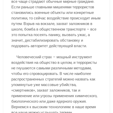
все чаще страдают обычные мирные граждане.
Если раньше главными мишенями террористов
становились военные объекты или конкретные
политики, то сейчас воздействие происходит иным
путем. Взрыв на вокзале, захват заложников в
школе, бомба в общественном транспорте – все
это попытка посеять панику, вызвать ужас, а
значит, дестабилизировать обстановку и
подорвать авторитет действующей власти.
Человеческий страх – мощный инструмент
воздействия на общество в целом, и террористы
не гнушаются самыми различными методами,
чтобы его спровоцировать. В числе наиболее
распространенных стратегий можно назвать как
упомянутые уже массовые убийства,
«смертников», захват заложников, так и
применение или угрозы применения химического,
биологического или даже ядерного оружия.
Вернемся к высоким технологиям: в наше время
все чаще можно услышать термин