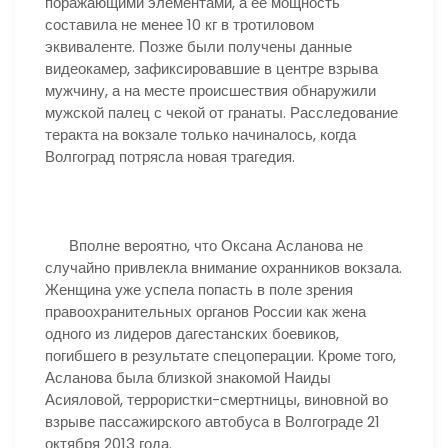
поражающими элементами, а ее мощность
составила не менее 10 кг в тротиловом
эквиваленте. Позже были получены данные
видеокамер, зафиксировавшие в центре взрыва
мужчину, а на месте происшествия обнаружили
мужской палец с чекой от гранаты. Расследование
теракта на вокзале только начиналось, когда
Волгоград потрясла новая трагедия.
Вполне вероятно, что Оксана Асланова не
случайно привлекла внимание охранников вокзала.
Женщина уже успела попасть в поле зрения
правоохранительных органов России как жена
одного из лидеров дагестанских боевиков,
погибшего в результате спецоперации. Кроме того,
Асланова была близкой знакомой Наиды
Асияловой, террористки-смертницы, виновной во
взрыве пассажирского автобуса в Волгограде 21
октября 2013 года.