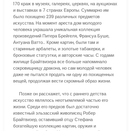
170 краж в музеях, галереях, церквях, на аукционах
и выставках в 7 странах Европы. Суммарно им
было похищено 239 различных предметов
искусства. На момент ареста дом молодого
человека украшала уникальная коллекция
произведений Питера Брейгеля, Франсуа Буше,
Антуана Ватто… Кроме картин, были там и
старинные арбалеты, и золотые табакерки, и
бронзовые статуэтки, и авторские часы. С годами
жилище Брайтвизера все больше напоминало
сокровищницу дракона, но сам молодой человек
даже не пытался продать ни одну из похищенных
вещей, продолжая вести скромный образ жизни.
Позже он расскажет, что с раннего детства
искусство являлось неотъемлемой частью его
жизни. Среди его предков был достаточно
известный эльзасский живописец Робер
Брайтвизер, оставивший отцу Стефана
богатейшую коллекцию картин, оружия и