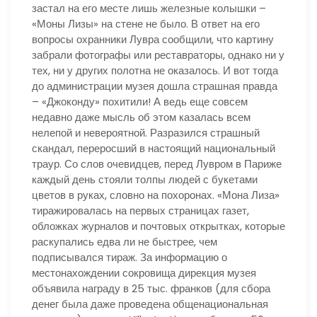
застал на его месте лишь железные колышки –
«Моны Лизы» на стене не было. В ответ на его
вопросы охранники Лувра сообщили, что картину
забрали фотографы или реставраторы, однако ни у
тех, ни у других полотна не оказалось. И вот тогда
до администрации музея дошла страшная правда
– «Джоконду» похитили! А ведь еще совсем
недавно даже мысль об этом казалась всем
нелепой и невероятной. Разразился страшный
скандал, переросший в настоящий национальный
траур. Со слов очевидцев, перед Лувром в Париже
каждый день стояли толпы людей с букетами
цветов в руках, словно на похоронах. «Мона Лиза»
тиражировалась на первых страницах газет,
обложках журналов и почтовых открытках, которые
раскупались едва ли не быстрее, чем
подписывался тираж. За информацию о
местонахождении сокровища дирекция музея
объявила награду в 25 тыс. франков (для сбора
денег была даже проведена общенациональная