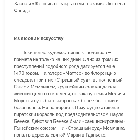
Хаана и «Женщина с закрытыми глазами» Люсьена
Фрейда.
Из любви к искусству
Похищение художественных шедевров –
примета не только наших дней. Одно из громких
преступлений подобного рода датируется еще
1473 годом. На галере «Маттео» во Флоренцию
следовал триптих «Страшный суд», выполненный
Гансом Мемлингом, крупнейшим фламандским
живописцем того времени, по заказу семьи Медичи.
Морской путь был выбран как более быстрый и
безопасный. Но по дороге в Пизу судно атаковал
пиратский корабль под предводительством Пауля
Бенеке. Действия Бенеке были «санкционированы»
Ганзейским союзом – и «Страшный суд» Мемлинга
попал в церковь святой Марии в Гданьске.