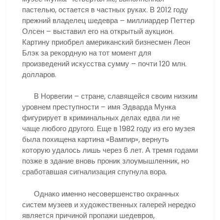
пастелью, остается в частных руках. В 2012 году
прежний владелец шедевра – миллиардер Петтер
Олсен – выставил его на открытый аукцион.
Картину приобрел американский бизнесмен Леон
Блэк за рекордную на тот момент для
произведений искусства сумму – почти 120 млн.
долларов.
В Норвегии – стране, славящейся своим низким
уровнем преступности – имя Эдварда Мунка
фигурирует в криминальных делах едва ли не
чаще любого другого. Еще в 1982 году из его музея
была похищена картина «Вампир», вернуть
которую удалось лишь через 6 лет. А тремя годами
позже в здание вновь проник злоумышленник, но
сработавшая сигнализация спугнула вора.
Однако именно несовершенство охранных
систем музеев и художественных галерей нередко
является причиной пропажи шедевров,