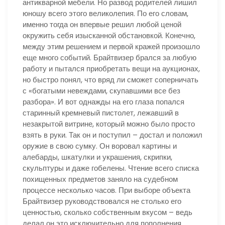
антикварной мебели. Но развод родителей лишил
юношу всего этого великолепия. По его словам,
именно тогда он впервые решил любой ценой
окружить себя изысканной обстановкой. Конечно,
между этим решением и первой кражей произошло
еще много событий. Брайтвизер брался за любую
работу и пытался приобретать вещи на аукционах,
но быстро понял, что вряд ли сможет соперничать
с «богатыми невеждами, скупавшими все без
разбора». И вот однажды на его глаза попался
старинный кремневый пистолет, лежавший в
незакрытой витрине, который можно было просто
взять в руки. Так он и поступил – достал и положил
оружие в свою сумку. Он воровал картины и
алебарды, шкатулки и украшения, скрипки,
скульптуры и даже гобелены. Чтение всего списка
похищенных предметов заняло на судебном
процессе несколько часов. При выборе объекта
Брайтвизер руководствовался не столько его
ценностью, сколько собственным вкусом – ведь
делал он это исключительно для пополнения