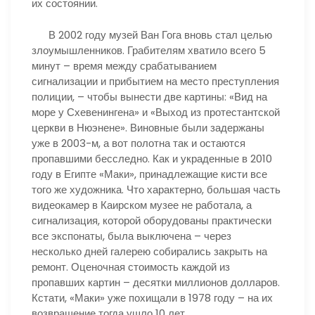
их состоянии.
В 2002 году музей Ван Гога вновь стал целью
злоумышленников. Грабителям хватило всего 5
минут – время между срабатыванием
сигнализации и прибытием на место преступления
полиции, – чтобы вынести две картины: «Вид на
море у Схевенингена» и «Выход из протестантской
церкви в Нюэнене». Виновные были задержаны
уже в 2003-м, а вот полотна так и остаются
пропавшими бесследно. Как и украденные в 2010
году в Египте «Маки», принадлежащие кисти все
того же художника. Что характерно, большая часть
видеокамер в Каирском музее не работала, а
сигнализация, которой оборудованы практически
все экспонаты, была выключена – через
несколько дней галерею собирались закрыть на
ремонт. Оценочная стоимость каждой из
пропавших картин – десятки миллионов долларов.
Кстати, «Маки» уже похищали в 1978 году – на их
возвращение тогда ушло 10 лет.