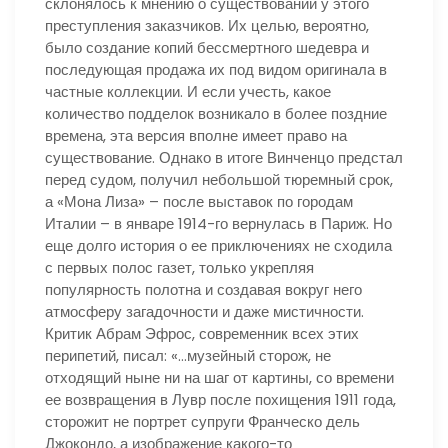
склонялось к мнению о существовании у этого
преступления заказчиков. Их целью, вероятно,
было создание копий бессмертного шедевра и
последующая продажа их под видом оригинала в
частные коллекции. И если учесть, какое
количество подделок возникало в более поздние
времена, эта версия вполне имеет право на
существование. Однако в итоге Винченцо предстал
перед судом, получил небольшой тюремный срок,
а «Мона Лиза» – после выставок по городам
Италии – в январе 1914-го вернулась в Париж. Но
еще долго история о ее приключениях не сходила
с первых полос газет, только укрепляя
популярность полотна и создавая вокруг него
атмосферу загадочности и даже мистичности.
Критик Абрам Эфрос, современник всех этих
перипетий, писал: «…музейный сторож, не
отходящий ныне ни на шаг от картины, со времени
ее возвращения в Лувр после похищения 1911 года,
сторожит не портрет супруги Франческо дель
Джокондо, а изображение какого-то