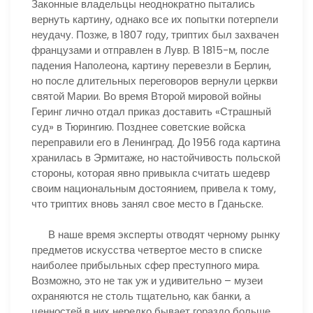
Законные владельцы неоднократно пытались
вернуть картину, однако все их попытки потерпели
неудачу. Позже, в 1807 году, триптих был захвачен
французами и отправлен в Лувр. В 1815-м, после
падения Наполеона, картину перевезли в Берлин,
но после длительных переговоров вернули церкви
святой Марии. Во время Второй мировой войны
Геринг лично отдал приказ доставить «Страшный
суд» в Тюрингию. Позднее советские войска
переправили его в Ленинград. До 1956 года картина
хранилась в Эрмитаже, но настойчивость польской
стороны, которая явно привыкла считать шедевр
своим национальным достоянием, привела к тому,
что триптих вновь занял свое место в Гданьске.
В наше время эксперты отводят черному рынку
предметов искусства четвертое место в списке
наиболее прибыльных сфер преступного мира.
Возможно, это не так уж и удивительно – музеи
охраняются не столь тщательно, как банки, а
ценностей в них нередко бывает гораздо больше.