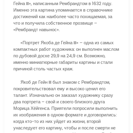
Гейна III», написанным Рембрандтом в 1632 году.
Именно эта картина упоминается в справочнике
достижений как наиболее часто похищаемая, за
что и получила собственное прозвище –
«Рембрандт навынос».
«Портрет Якоба де Гейна III» – одна из самых
компактных работ художника: он выполнен маслом
по дубовой доске 29,9 на 24,9 см. Возможно,
именно миниатюрные габариты картины и стали
причиной столь частых краж.
Якоб де Гейн III был знаком с Рембрандтом,
покровительствовал ему и высоко ценил его
талант. Изначально он заказал художнику сразу
два портрета – свой и своего близкого друга
Морица Хёйгенса. Приятели попросили выполнить
их изображения в одном формате и договорились:
когда кто-то из них уйдет из жизни, второй
унаследует его картину, чтобы и после смерти не