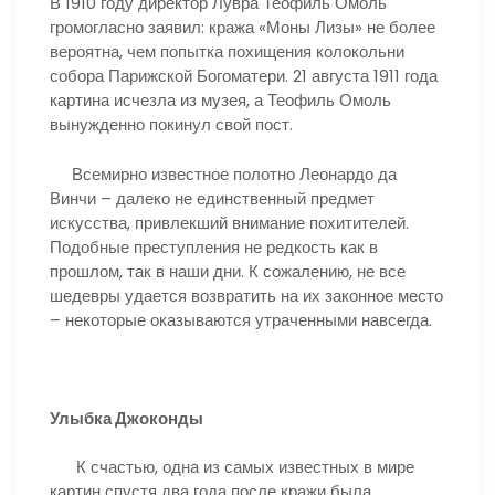
В 1910 году директор Лувра Теофиль Омоль
громогласно заявил: кража «Моны Лизы» не более
вероятна, чем попытка похищения колокольни
собора Парижской Богоматери. 21 августа 1911 года
картина исчезла из музея, а Теофиль Омоль
вынужденно покинул свой пост.
Всемирно известное полотно Леонардо да
Винчи – далеко не единственный предмет
искусства, привлекший внимание похитителей.
Подобные преступления не редкость как в
прошлом, так в наши дни. К сожалению, не все
шедевры удается возвратить на их законное место
– некоторые оказываются утраченными навсегда.
Улыбка Джоконды
К счастью, одна из самых известных в мире
картин спустя два года после кражи была