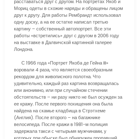
расставаться друг с другом. На портретах Якоб и
Мориц одеты в схожие наряды и обращены лицом
друг к другу. Для работы Рембрандт использовал
одну доску, а на ее остатке написал третью
картину – собственный автопортрет. Все эти
работы «встретились» друг с другом в 2006 году
на выставке в Далвичской картинной галерее
Лондона.
С 1966 года «Портрет Якоба де Гейна III»
воровали 4 раза, что является своеобразным
рекордом для живописного полотна. Что
удивительно, каждый раз картина возвращалась
или анонимно, или при случайном стечении
обстоятельств – ни разу никто не был осужден за
ее кражу. После первого похищения она была
найдена на скамье кладбища в Стрэтхеме
(Англия). После второго – на багажнике
велосипеда. После кражи в 1981-м полиция
задержала такси с четырьмя мужчинами, у
которых при обыске был обнаружен пропавший