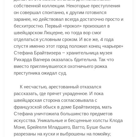
собственной коллекции. Некоторые преступления
он совершал спонтанно, к другим готовился
заранее, но действовал всегда достаточно просто и
бесхитростно. Первый «прокол» произошел в
швейцарском Люцерне, но тогда вор смог
отделаться условным сроком. И все же, 4 года
спустя именно этот город положил конец «карьере»
Стефана Брайтвизера – хранительница музея
Рихарда Вагнера оказалась бдительна. Так что
вместо приглянувшегося охотничьего рожка
преступника ожидал суд.
К несчастью, арестованный отказался
рассказать, где прячет украденное. И пока
швейцарская сторона согласовывала с
французской обыск в доме Брайтвизера, мать
Стефана уничтожила большинство предметов
искусства. Уникальные и бесценные холсты Клода
Моне, Брейгеля Младшего, Ватто, Буше были
разрезаны на куски и выброшены на помойку;