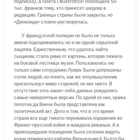
подписка), а газета L’Illustration пообещала 50
тыс. франков тому, кто принесет шедевр в
редакцию. Границы страны были закрыты, но
«Джоконда» словно растворилась.
У французской полиции не было не только
имени подозреваемого, но и ни одной серьезной
зацепки. Единственным, что удалось найти
сыщикам, стала рама от картины, которая лежала
на боковой лестнице музея. Пользовались ею
только сами сотрудники Лувра. Были допрошены
сотни людей, но понять, как же злоумышленник
проскользнул мимо сторожей, не мог никто. В
отсутствие хоть каких-либо данных рождались
самые невероятные версии. По одной из них, кража
полотна да Винчи была представлена как
политический акт. Дело в том, что в это время
страна все еще тяжело переживала поражение во
Франко-прусской войне и жаждала реванша. А в
произошедшем похищении была склонна видеть
козни германского кайзера Вильгельма II. Будто бы