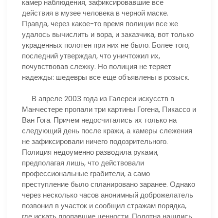
камер наблюдения, зафиксировавшие все
действия в музее человека в черной маске.
Правда, через какое-то время полиции все же
удалось вычислить и вора, и заказчика, вот только
украденных полотен при них не было. Более того,
последний утверждал, что уничтожил их,
почувствовав слежку. Но полиция не теряет
надежды: шедевры все еще объявлены в розыск.
В апреле 2003 года из Галереи искусств в
Манчестере пропали три картины Гогена, Пикассо и
Ван Гога. Причем недосчитались их только на
следующий день после кражи, а камеры слежения
не зафиксировали ничего подозрительного.
Полиция недоуменно разводила руками,
предполагая лишь, что действовали
профессиональные грабители, а само
преступление было спланировано заранее. Однако
через несколько часов анонимный доброжелатель
позвонил в участок и сообщил стражам порядка,
где искать пропавшие ценности. Полотна нашлись