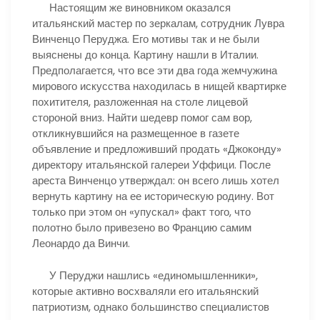
Настоящим же виновником оказался
итальянский мастер по зеркалам, сотрудник Лувра
Винченцо Перуджа. Его мотивы так и не были
выяснены до конца. Картину нашли в Италии.
Предполагается, что все эти два года жемчужина
мирового искусства находилась в нищей квартирке
похитителя, разложенная на столе лицевой
стороной вниз. Найти шедевр помог сам вор,
откликнувшийся на размещенное в газете
объявление и предложивший продать «Джоконду»
директору итальянской галереи Уффици. После
ареста Винченцо утверждал: он всего лишь хотел
вернуть картину на ее историческую родину. Вот
только при этом он «упускал» факт того, что
полотно было привезено во Францию самим
Леонардо да Винчи.
У Перуджи нашлись «единомышленники»,
которые активно восхваляли его итальянский
патриотизм, однако большинство специалистов