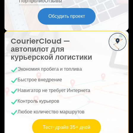
Портфолио
Отзывы
ю
Обсудить проект
CourierCloud —
автопилот для
курьерской логистики
Экономия пробега и топлива
Быстрое внедрение
Навигатор не требует Интернета
Контроль курьеров
Любое количество маршрутов
Тест-драйв 35+ дней