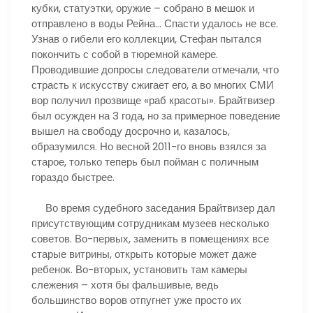
кубки, статуэтки, оружие – собрано в мешок и
отправлено в воды Рейна… Спасти удалось не все.
Узнав о гибели его коллекции, Стефан пытался
покончить с собой в тюремной камере.
Проводившие допросы следователи отмечали, что
страсть к искусству сжигает его, а во многих СМИ
вор получил прозвище «раб красоты». Брайтвизер
был осужден на 3 года, но за примерное поведение
вышел на свободу досрочно и, казалось,
образумился. Но весной 2011-го вновь взялся за
старое, только теперь был пойман с поличным
гораздо быстрее.
Во время судебного заседания Брайтвизер дал
присутствующим сотрудникам музеев несколько
советов. Во-первых, заменить в помещениях все
старые витрины, открыть которые может даже
ребенок. Во-вторых, установить там камеры
слежения – хотя бы фальшивые, ведь
большинство воров отпугнет уже просто их