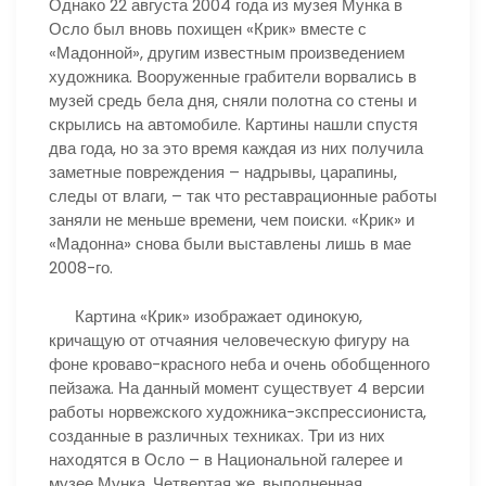
Однако 22 августа 2004 года из музея Мунка в
Осло был вновь похищен «Крик» вместе с
«Мадонной», другим известным произведением
художника. Вооруженные грабители ворвались в
музей средь бела дня, сняли полотна со стены и
скрылись на автомобиле. Картины нашли спустя
два года, но за это время каждая из них получила
заметные повреждения – надрывы, царапины,
следы от влаги, – так что реставрационные работы
заняли не меньше времени, чем поиски. «Крик» и
«Мадонна» снова были выставлены лишь в мае
2008-го.
Картина «Крик» изображает одинокую,
кричащую от отчаяния человеческую фигуру на
фоне кроваво-красного неба и очень обобщенного
пейзажа. На данный момент существует 4 версии
работы норвежского художника-экспрессиониста,
созданные в различных техниках. Три из них
находятся в Осло – в Национальной галерее и
музее Мунка. Четвертая же, выполненная