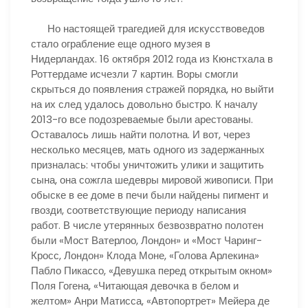
Но настоящей трагедией для искусствоведов
стало ограбление еще одного музея в
Нидерландах. 16 октября 2012 года из Кюнстхала в
Роттердаме исчезли 7 картин. Воры смогли
скрыться до появления стражей порядка, но выйти
на их след удалось довольно быстро. К началу
2013-го все подозреваемые были арестованы.
Оставалось лишь найти полотна. И вот, через
несколько месяцев, мать одного из задержанных
призналась: чтобы уничтожить улики и защитить
сына, она сожгла шедевры мировой живописи. При
обыске в ее доме в печи были найдены пигмент и
гвозди, соответствующие периоду написания
работ. В числе утерянных безвозвратно полотен
были «Мост Ватерлоо, Лондон» и «Мост Чаринг-
Кросс, Лондон» Клода Моне, «Голова Арлекина»
Пабло Пикассо, «Девушка перед открытым окном»
Поля Гогена, «Читающая девочка в белом и
желтом» Анри Матисса, «Автопортрет» Мейера де