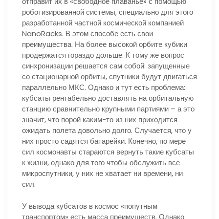
отправит их в «свободное плаванье» с помощью
роботизированной системы, специально для этого
разработанной частной космической компанией
NanoRacks. В этом способе есть свои
преимущества. На более высокой орбите кубики
продержатся гораздо дольше. К тому же вопрос
синхронизации решается сам собой: запущенные
со стационарной орбиты, спутники будут двигаться
параллельно МКС. Однако и тут есть проблема:
кубсаты рентабельно доставлять на орбитальную
станцию сравнительно крупными партиями – а это
значит, что порой каким-то из них приходится
ожидать полета довольно долго. Случается, что у
них просто садятся батарейки. Конечно, по мере
сил космонавты стараются вернуть такие кубсаты
к жизни, однако для того чтобы обслужить все
микроспутники, у них не хватает ни времени, ни
сил.
У вывода кубсатов в космос «попутным
транспортом» есть масса преимуществ. Однако