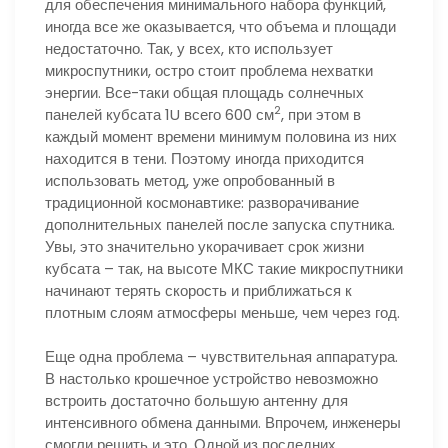
для обеспечения минимального набора функций,
иногда все же оказывается, что объема и площади
недостаточно. Так, у всех, кто использует
микроспутники, остро стоит проблема нехватки
энергии. Все-таки общая площадь солнечных
2
панелей кубсата 1U всего 600 см
, при этом в
каждый момент времени минимум половина из них
находится в тени. Поэтому иногда приходится
использовать метод, уже опробованный в
традиционной космонавтике: разворачивание
дополнительных панелей после запуска спутника.
Увы, это значительно укорачивает срок жизни
кубсата – так, на высоте МКС такие микроспутники
начинают терять скорость и приближаться к
плотным слоям атмосферы меньше, чем через год.
Еще одна проблема – чувствительная аппаратура.
В настолько крошечное устройство невозможно
встроить достаточно большую антенну для
интенсивного обмена данными. Впрочем, инженеры
смогли решить и это. Одной из последних