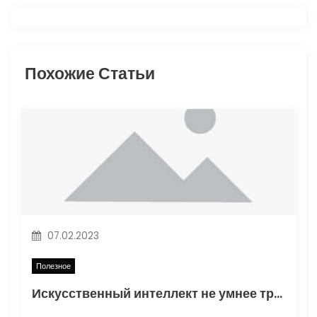
а
ц
и
Похожие Статьи
я
п
о
з
а
07.02.2023
п
Полезное
и
Искусственный интеллект не умнее трехлетнего ребенка