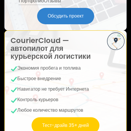
Портфолио
Отзывы
ю
Обсудить проект
CourierCloud —
автопилот для
курьерской логистики
Экономия пробега и топлива
Быстрое внедрение
Навигатор не требует Интернета
Контроль курьеров
Любое количество маршрутов
Тест-драйв 35+ дней