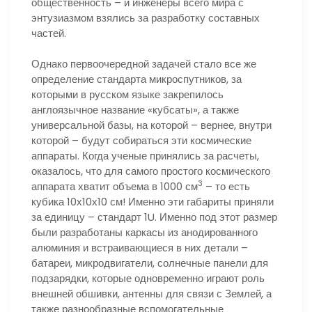
общественность – и инженеры всего мира с
энтузиазмом взялись за разработку составных
частей.
Однако первоочередной задачей стало все же
определение стандарта микроспутников, за
которыми в русском языке закрепилось
англоязычное название «кубсаты», а также
универсальной базы, на которой – вернее, внутри
которой – будут собираться эти космические
аппараты. Когда ученые принялись за расчеты,
оказалось, что для самого простого космического
3
аппарата хватит объема в 1000 см
– то есть
кубика 10х10х10 см! Именно эти габариты приняли
за единицу – стандарт 1U. Именно под этот размер
были разработаны каркасы из анодированного
алюминия и встраивающиеся в них детали –
батареи, микродвигатели, солнечные панели для
подзарядки, которые одновременно играют роль
внешней обшивки, антенны для связи с Землей, а
также разнообразные вспомогательные