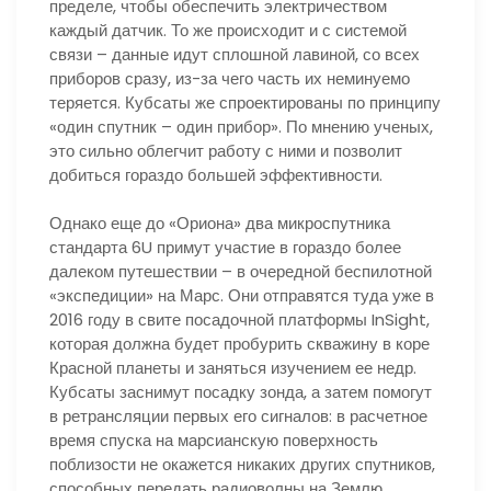
пределе, чтобы обеспечить электричеством
каждый датчик. То же происходит и с системой
связи – данные идут сплошной лавиной, со всех
приборов сразу, из-за чего часть их неминуемо
теряется. Кубсаты же спроектированы по принципу
«один спутник – один прибор». По мнению ученых,
это сильно облегчит работу с ними и позволит
добиться гораздо большей эффективности.
Однако еще до «Ориона» два микроспутника
стандарта 6U примут участие в гораздо более
далеком путешествии – в очередной беспилотной
«экспедиции» на Марс. Они отправятся туда уже в
2016 году в свите посадочной платформы InSight,
которая должна будет пробурить скважину в коре
Красной планеты и заняться изучением ее недр.
Кубсаты заснимут посадку зонда, а затем помогут
в ретрансляции первых его сигналов: в расчетное
время спуска на марсианскую поверхность
поблизости не окажется никаких других спутников,
способных передать радиоволны на Землю.