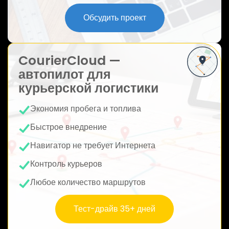
ю
Обсудить проект
CourierCloud —
автопилот для
курьерской логистики
Экономия пробега и топлива
Быстрое внедрение
Навигатор не требует Интернета
Контроль курьеров
Любое количество маршрутов
Тест-драйв 35+ дней