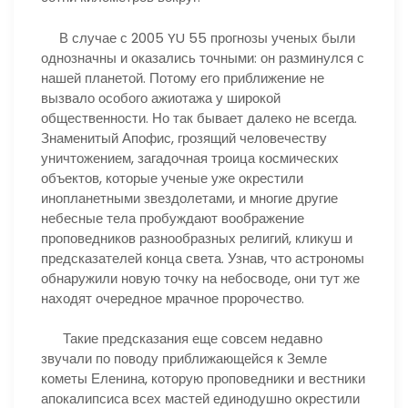
В случае с 2005 YU 55 прогнозы ученых были
однозначны и оказались точными: он разминулся с
нашей планетой. Потому его приближение не
вызвало особого ажиотажа у широкой
общественности. Но так бывает далеко не всегда.
Знаменитый Апофис, грозящий человечеству
уничтожением, загадочная троица космических
объектов, которые ученые уже окрестили
инопланетными звездолетами, и многие другие
небесные тела пробуждают воображение
проповедников разнообразных религий, кликуш и
предсказателей конца света. Узнав, что астрономы
обнаружили новую точку на небосводе, они тут же
находят очередное мрачное пророчество.
Такие предсказания еще совсем недавно
звучали по поводу приближающейся к Земле
кометы Еленина, которую проповедники и вестники
апокалипсиса всех мастей единодушно окрестили