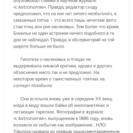
опубликовал снимки в научном журнале
«L’Astronomie». Правда, редактор сходу
предположил, что на них нет ничего необычного, а
смазанные пятна – это всего лишь нечеткие фото
стаи птиц или роя насекомых. Тем более что кроме
Бонильи ни один астроном ничего подобного в те
дни не наблюдал. Правда, и обсерваторий на той
широте больше не было.
Гипотеза о насекомых и птицах не
выдерживала никакой критики, однако и другого
объяснения никто так и не предложил. На
некоторое время о таинственных «пятнах на
солнце» позабыли.
Они всплыли вновь уже в середине ХХ века,
когда в моду вошли байки об инопланетянах и
летающих тарелках. Фотографии в журнале
«L’Astronomie», выпущенном в 1886 году, вновь
возникли из небытия как изображения… НЛО.
Уфологи назвали их первым задокументированным