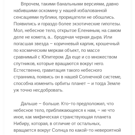
Впрочем, такими банальными версиями, давно
набившими оскомину у нашей избалованной
сенсациями публики, прорицатели не обошлись.
Появились и гораздо более экзотические гипотезы.
Мол, небесное тело, открытое Елениным, на самом
деле не комета, а… бродячая черная дыра. Или
погасшая звезда – коричневый карлик, крошечный
по космическим меркам объект, по массе
сравнимый с Юпитером. Да еще и со множеством
спутников, которые вращаются вокруг него.
Естественно, гравитация такого небесного
странника, появись он в нашей Солнечной системе,
способна изменить орбиты планет – и тогда Земле
уж точно несдобровать.
Дальше – больше. Кто-то предположил, что
небесное тело, приближающееся к нам, – не что
иное, как мифическая странствующая планета
Нибиру, которая, в отличие от остальных,
вращается вокруг Солнца по какой-то невероятной