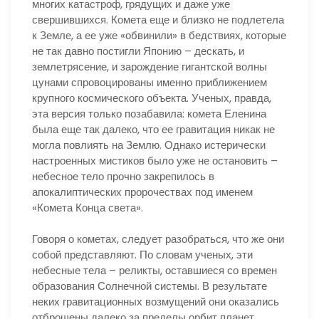
многих катастроф, грядущих и даже уже
свершившихся. Комета еще и близко не подлетела
к Земле, а ее уже «обвинили» в бедствиях, которые
не так давно постигли Японию – дескать, и
землетрясение, и зарождение гигантской волны
цунами спровоцированы именно приближением
крупного космического объекта. Ученых, правда,
эта версия только позабавила: комета Еленина
была еще так далеко, что ее гравитация никак не
могла повлиять на Землю. Однако истерически
настроенных мистиков было уже не остановить –
небесное тело прочно закрепилось в
апокалиптических пророчествах под именем
«Комета Конца света».
Говоря о кометах, следует разобраться, что же они
собой представляют. По словам ученых, эти
небесные тела – реликты, оставшиеся со времен
образования Солнечной системы. В результате
неких гравитационных возмущений они оказались
отброшены далеко за пределы орбит планет,