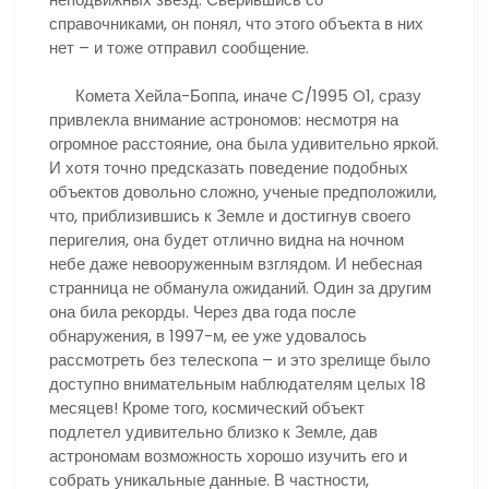
справочниками, он понял, что этого объекта в них
нет – и тоже отправил сообщение.
Комета Хейла-Боппа, иначе C/1995 O1, сразу
привлекла внимание астрономов: несмотря на
огромное расстояние, она была удивительно яркой.
И хотя точно предсказать поведение подобных
объектов довольно сложно, ученые предположили,
что, приблизившись к Земле и достигнув своего
перигелия, она будет отлично видна на ночном
небе даже невооруженным взглядом. И небесная
странница не обманула ожиданий. Один за другим
она била рекорды. Через два года после
обнаружения, в 1997-м, ее уже удовалось
рассмотреть без телескопа – и это зрелище было
доступно внимательным наблюдателям целых 18
месяцев! Кроме того, космический объект
подлетел удивительно близко к Земле, дав
астрономам возможность хорошо изучить его и
собрать уникальные данные. В частности,