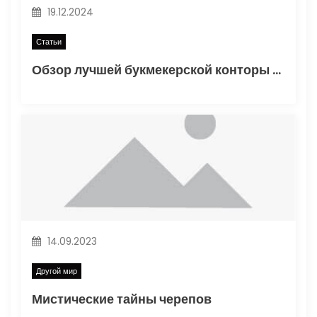
а
19.12.2024
п
Статьи
и
Обзор лучшей букмекерской конторы Винлайн в России
с
я
м
14.09.2023
Другой мир
Мистические тайны черепов