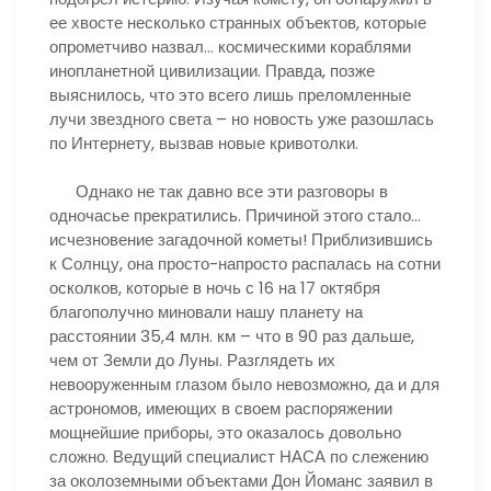
ее хвосте несколько странных объектов, которые
опрометчиво назвал… космическими кораблями
инопланетной цивилизации. Правда, позже
выяснилось, что это всего лишь преломленные
лучи звездного света – но новость уже разошлась
по Интернету, вызвав новые кривотолки.
Однако не так давно все эти разговоры в
одночасье прекратились. Причиной этого стало…
исчезновение загадочной кометы! Приблизившись
к Солнцу, она просто-напросто распалась на сотни
осколков, которые в ночь с 16 на 17 октября
благополучно миновали нашу планету на
расстоянии 35,4 млн. км – что в 90 раз дальше,
чем от Земли до Луны. Разглядеть их
невооруженным глазом было невозможно, да и для
астрономов, имеющих в своем распоряжении
мощнейшие приборы, это оказалось довольно
сложно. Ведущий специалист НАСА по слежению
за околоземными объектами Дон Йоманс заявил в