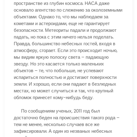
пространстве из глубин космоса. НАСА даже
основало агентство по слежению за околоземными
объектами. Однако то, что мы наблюдаем за
кометами и астероидами, еще не гарантирует
безопасности. Метеориты падали и продолжают
падать, но пока с этим ничего нельзя поделать.
Правда, большинство небесных гостей, входя в
атмосферу, сгорает. Если это происходит ночью,
мы видим яркую полоску света – падающую
звезду. Но это касается только маленьких
объектов – те, что побольше, не успевают
испариться полностью и достигают поверхности
земли. И хорошо, если они падают в безлюдных
местах, но может случиться и так, что крупный
обломок принесет кому-нибудь беду.
По сообщениям ученых, 2011 год был
достаточно беден на происшествия такого рода –
тем не менее, несколько случаев все же
зафиксировали. А один из незваных небесных