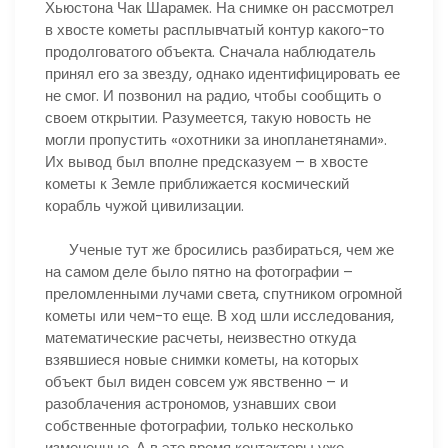
Хьюстона Чак Шарамек. На снимке он рассмотрел
в хвосте кометы расплывчатый контур какого-то
продолговатого объекта. Сначала наблюдатель
принял его за звезду, однако идентифицировать ее
не смог. И позвонил на радио, чтобы сообщить о
своем открытии. Разумеется, такую новость не
могли пропустить «охотники за инопланетянами».
Их вывод был вполне предсказуем – в хвосте
кометы к Земле приближается космический
корабль чужой цивилизации.
Ученые тут же бросились разбираться, чем же
на самом деле было пятно на фотографии –
преломленными лучами света, спутником огромной
кометы или чем-то еще. В ход шли исследования,
математические расчеты, неизвестно откуда
взявшиеся новые снимки кометы, на которых
объект был виден совсем уж явственно – и
разоблачения астрономов, узнавших свои
собственные фотографии, только несколько
измененные. А в это время контактеры уже