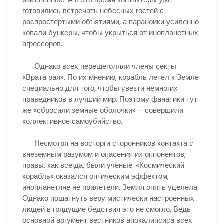
готовились встречать небесных гостей с
распростертыми объятиями, а параноики усиленно
копали бункеры, чтобы укрыться от инопланетных
агрессоров.
Однако всех перещеголяли члены секты
«Врата рая». По их мнению, корабль летел к Земле
специально для того, чтобы увезти немногих
праведников в лучший мир. Поэтому фанатики тут
же «сбросили земные оболочки» – совершили
коллективное самоубийство.
Несмотря на восторги сторонников контакта с
внеземным разумом и опасения их оппонентов,
правы, как всегда, были ученые. «Космический
корабль» оказался оптическим эффектом,
инопланетяне не прилетели, Земля опять уцелела.
Однако пошатнуть веру мистически настроенных
людей в грядущие бедствия это не смогло. Ведь
основной аргумент вестников апокалипсиса всех