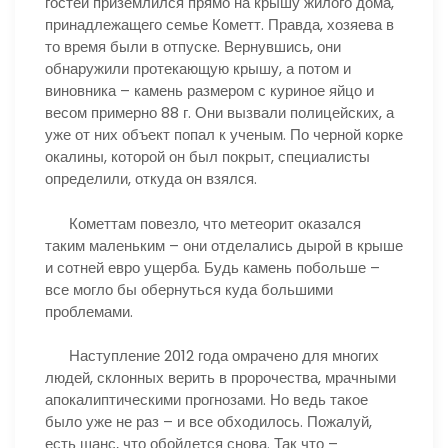
гостей приземлился прямо на крышу жилого дома,
принадлежащего семье Кометт. Правда, хозяева в
то время были в отпуске. Вернувшись, они
обнаружили протекающую крышу, а потом и
виновника – камень размером с куриное яйцо и
весом примерно 88 г. Они вызвали полицейских, а
уже от них объект попал к ученым. По черной корке
окалины, которой он был покрыт, специалисты
определили, откуда он взялся.
Кометтам повезло, что метеорит оказался
таким маленьким – они отделались дырой в крыше
и сотней евро ущерба. Будь камень побольше –
все могло бы обернуться куда большими
проблемами.
Наступление 2012 года омрачено для многих
людей, склонных верить в пророчества, мрачными
апокалиптическими прогнозами. Но ведь такое
было уже не раз – и все обходилось. Пожалуй,
есть шанс, что обойдется снова. Так что –