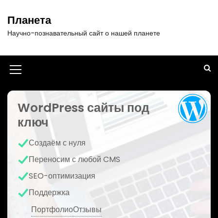
П
е
Планета
р
Научно-познавательный сайт о нашей планете
е
й
т
и
И
к
к
с
о
WordPress сайты под
о
д
ключ
н
е
р
к
Создаём с нуля
ж
а
и
Переносим с любой CMS
м
м
SEO-оптимизация
о
е
м
Поддержка
у
н
Портфолио
Отзывы