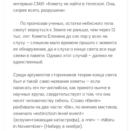
интервью СМИ: «Комету не найти в телескоп. Она,
скорее всего, разрушена».
По прогнозам ученых, остатки небесного тела
смогут вернуться к Земле не раньше, чем через 12
тыс. лет. Комета Еленина до сих пор у всех на
слуху – слишком мало времени прошло с момента
ее обнаружения, да и слухи о конце света все еще
свежи в памяти. Однако этот случай – далеко не
единственный.
Среди аргументов сторонников теории конца света
был и такой: само название кометы – если
написать его по-английски, как принято нынче в
научных кругах, свидетельствует о том, что она
несет человечеству гибель. Слово «Elenin»
разбивали на две части: «Ele», по мнению мистиков,
означало «extinction level event»
(всеуничтожающая катастрофа), а «nin» – «Nibiru
in November» (Нибиру в ноябре).