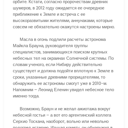
орбите. Кстати, согласно пророчествам древних
шумеров, в 2012 году ожидается ее очередное
приближение к Земле и встреча с ее
высокоразвитыми жителями, аннунаками, которые
совсем не обязательно окажутся настроены мирно.
Масла в огонь подлили расчеты астронома
Майкла Брауна, руководителя группы
специалистов, занимающихся поиском крупных
небесных тел на окраинах Солнечной системы. По
словам ученого, если Нибиру действительно
существует и должна подойти вплотную к Земле в
сроки, указанные древними прорицателями, то
обнаружить ее астрономы смогут уже в 2010-м.
Напомним – Леонид Еленин увидел небесное тело
именно тогда.
Возможно, Браун и не желал ажиотажа вокруг
небесной гостьи – а вот его аргентинский коллега
Серхио Тоскана, наоборот, вольно или невольно
подогрел истерию. Изучая комету, он обнаружил в