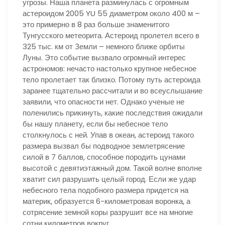
угрозы. Наша планета разминулась с огромным
астероидом 2005 YU 55 диаметром около 400 м –
это примерно в 8 раз больше знаменитого
Тунгусского метеорита. Астероид пролетел всего в
325 тыс. км от Земли – немного ближе орбиты
Луны. Это событие вызвало огромный интерес
астрономов: нечасто настолько крупное небесное
тело пролетает так близко. Потому путь астероида
заранее тщательно рассчитали и во всеуслышание
заявили, что опасности нет. Однако ученые не
поленились прикинуть, какие последствия ожидали
бы нашу планету, если бы небесное тело
столкнулось с ней. Упав в океан, астероид такого
размера вызвал бы подводное землетрясение
силой в 7 баллов, способное породить цунами
высотой с девятиэтажный дом. Такой волне вполне
хватит сил разрушить целый город. Если же удар
небесного тела подобного размера придется на
материк, образуется 6-километровая воронка, а
сотрясение земной коры разрушит все на многие
сотни километров вокруг.