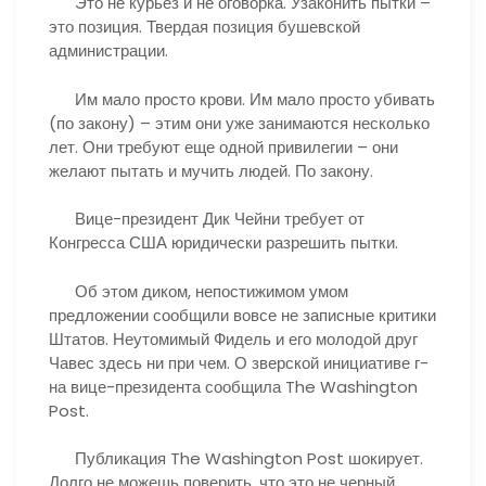
Это не курьез и не оговорка. Узаконить пытки –
это позиция. Твердая позиция бушевской
администрации.
Им мало просто крови. Им мало просто убивать
(по закону) – этим они уже занимаются несколько
лет. Они требуют еще одной привилегии – они
желают пытать и мучить людей. По закону.
Вице-президент Дик Чейни требует от
Конгресса США юридически разрешить пытки.
Об этом диком, непостижимом умом
предложении сообщили вовсе не записные критики
Штатов. Неутомимый Фидель и его молодой друг
Чавес здесь ни при чем. О зверской инициативе г-
на вице-президента сообщила The Washington
Post.
Публикация The Washington Post шокирует.
Долго не можешь поверить, что это не черный