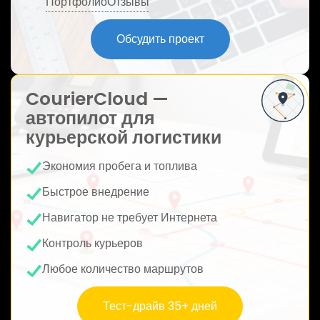
Портфолио
Отзывы
ю
Обсудить проект
CourierCloud —
автопилот для
курьерской логистики
Экономия пробега и топлива
Быстрое внедрение
Навигатор не требует Интернета
Контроль курьеров
Любое количество маршрутов
Тест-драйв 35+ дней