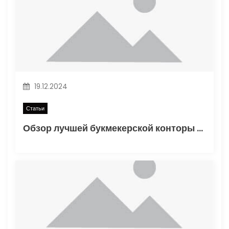
п
о
з
а
19.12.2024
п
Статьи
и
Обзор лучшей букмекерской конторы Винлайн в России
с
я
м