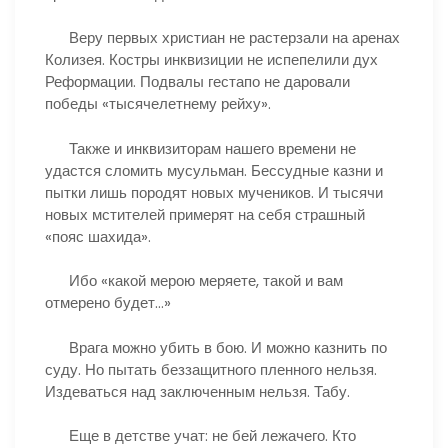
Веру первых христиан не растерзали на аренах
Колизея. Костры инквизиции не испепелили дух
Реформации. Подвалы гестапо не даровали
победы «тысячелетнему рейху».
Также и инквизиторам нашего времени не
удастся сломить мусульман. Бессудные казни и
пытки лишь породят новых мучеников. И тысячи
новых мстителей примерят на себя страшный
«пояс шахида».
Ибо «какой мерою меряете, такой и вам
отмерено будет…»
Врага можно убить в бою. И можно казнить по
суду. Но пытать беззащитного пленного нельзя.
Издеваться над заключенным нельзя. Табу.
Еще в детстве учат: не бей лежачего. Кто