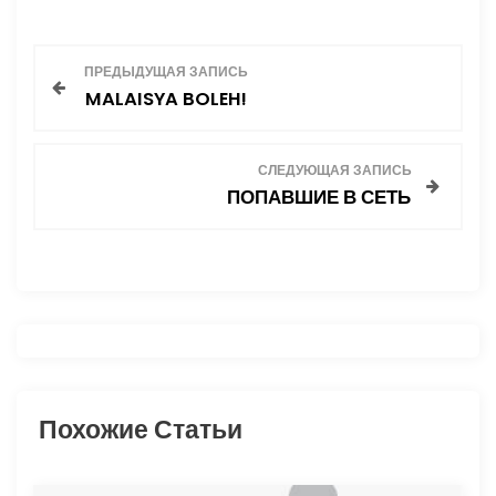
Н
ПРЕДЫДУЩАЯ ЗАПИСЬ
MALAISYA BOLEH!
а
в
СЛЕДУЮЩАЯ ЗАПИСЬ
ПОПАВШИЕ В СЕТЬ
и
г
а
ц
и
Похожие Статьи
я