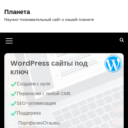
П
е
Планета
р
Научно-познавательный сайт о нашей планете
е
й
т
и
И
к
к
с
о
WordPress сайты под
о
д
ключ
н
е
р
к
Создаём с нуля
ж
а
и
Переносим с любой CMS
м
м
SEO-оптимизация
о
е
м
Поддержка
у
н
Портфолио
Отзывы