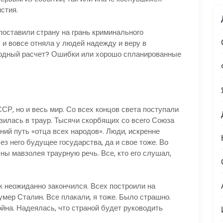
стия.
поставили страну на грань криминального
у и вовсе отняла у людей надежду и веру в
лодный расчет? Ошибки или хорошо спланированные
СР, но и весь мир. Со всех концов света поступали
зилась в траур. Тысячи скорбящих со всего Союза
ний путь «отца всех народов». Люди, искренне
ез него будущее государства, да и свое тоже. Во
ны мавзолея траурную речь. Все, кто его слушал,
к неожиданно закончился. Всех построили на
умер Сталин. Все плакали, я тоже. Было страшно.
ойна. Надеялась, что страной будет руководить