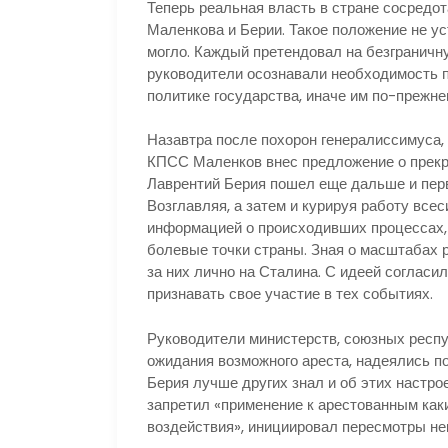
Теперь реальная власть в стране сосредот
Маленкова и Берии. Такое положение не ус
могло. Каждый претендовал на безграничн
руководители осознавали необходимость пе
политике государства, иначе им по-прежне
Назавтра после похорон генералиссимуса, 
КПСС Маленков внес предложение о прекр
Лаврентий Берия пошел еще дальше и перв
Возглавляя, а затем и курируя работу вс
информацией о происходивших процессах,
болевые точки страны. Зная о масштабах 
за них лично на Сталина. С идеей согласил
признавать свое участие в тех событиях.
Руководители министерств, союзных респу
ожидания возможного ареста, надеялись по
Берия лучше других знал и об этих настр
запретил «применение к арестованным как
воздействия», инициировал пересмотры не