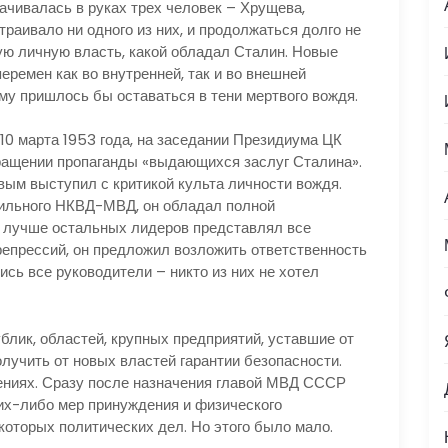
ачивалась в руках трех человек – Хрущева,
траивало ни одного из них, и продолжаться долго не
ую личную власть, какой обладал Сталин. Новые
ремен как во внутренней, так и во внешней
му пришлось бы оставаться в тени мертвого вождя.
10 марта 1953 года, на заседании Президиума ЦК
ащении пропаганды «выдающихся заслуг Сталина».
ым выступил с критикой культа личности вождя.
есильного НКВД-МВД, он обладал полной
 лучше остальных лидеров представлял все
репрессий, он предложил возложить ответственность
ись все руководители – никто из них не хотел
блик, областей, крупных предприятий, уставшие от
лучить от новых властей гарантии безопасности.
оениях. Сразу после назначения главой МВД СССР
их-либо мер принуждения и физического
которых политических дел. Но этого было мало.