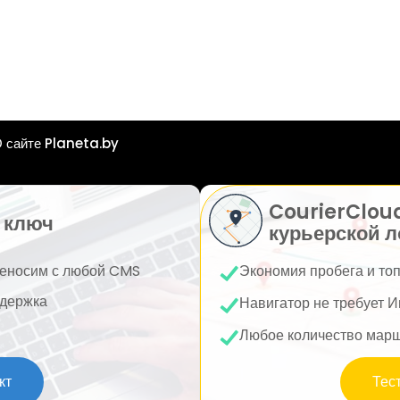
 сайте Planeta.by
CourierClou
 ключ
курьерской л
еносим с любой CMS
Экономия пробега и то
держка
Навигатор не требует И
Любое количество мар
кт
Тес