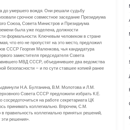
а до умершего вождя. Они решали судьбу
анизовали срочное совместное заседание Президиума
ого Союза, Совета Министров и Президиума
ремени была уже поделена, должности
ти формальности. Ключевым человеком в стране
мая, что его не пропустят на это место, предложил
ов СССР Георгия Маленкова, чья кандидатура
первого заместителя председателя Совета
лавившего МВД СССР, объединившее два ведомства
ой безопасности – и по сути ставшее копией ранее
винули Н.А. Булганина, В.М. Молотова и Л.М.
ерховного Совета СССР предложили избрать К.Е.
о сосредоточиться на работе секретариата ЦК
ь принимать коллегиально. Впрочем, С.М.
ю в правильность коллегиально принятых решений,
т эти решения».