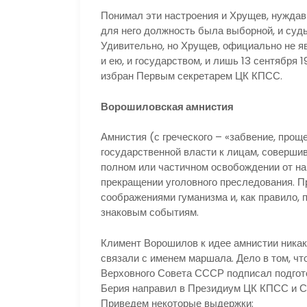
Понимал эти настроения и Хрущев, нужда
для него должность была выборной, и суд
Удивительно, но Хрущев, официально не я
и ею, и государством, и лишь 13 сентября
избран Первым секретарем ЦК КПСС.
Ворошиловская амнистия
Амнистия (с греческого – «забвение, прощ
государственной власти к лицам, соверши
полном или частичном освобождении от нак
прекращении уголовного преследования. 
соображениями гуманизма и, как правило,
знаковым событиям.
Климент Ворошилов к идее амнистии никако
связали с именем маршала. Дело в том, ч
Верховного Совета СССР подписал подгото
Берия направил в Президиум ЦК КПСС и С
Приведем некоторые выдержки: