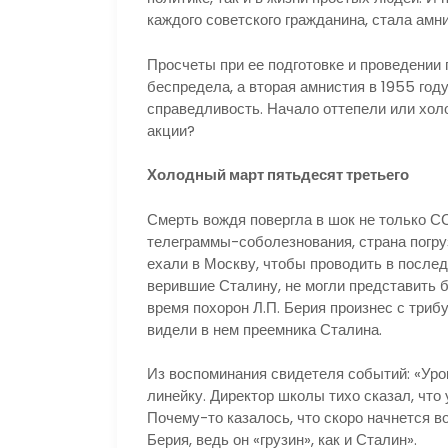
каждого советского гражданина, стала амни
Просчеты при ее подготовке и проведении 
беспредела, а вторая амнистия в 1955 год
справедливость. Начало оттепели или хо
акции?
Холодный март пятьдесят третьего
Смерть вождя повергла в шок не только СС
телеграммы-соболезнования, страна погру
ехали в Москву, чтобы проводить в послед
верившие Сталину, не могли представить б
время похорон Л.П. Берия произнес с трибу
видели в нем преемника Сталина.
Из воспоминания свидетеля событий: «Уро
линейку. Директор школы тихо сказал, что 
Почему-то казалось, что скоро начнется в
Берия, ведь он «грузин», как и Сталин».