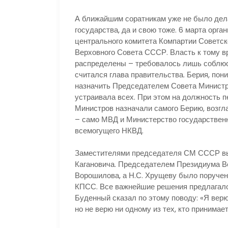
А ближайшим соратникам уже не было дел
государства, да и свою тоже. 6 марта орг
центрального комитета Компартии Советск
Верховного Совета СССР. Власть к тому в
распределены – требовалось лишь соблюс
считался глава правительства. Берия, пони
назначить Председателем Совета Министр
устраивала всех. При этом на должность 
Министров назначали самого Берию, возг
– само МВД и Министерство государственн
всемогущего НКВД.
Заместителями председателя СМ СССР выд
Кагановича. Председателем Президиума В
Ворошилова, а Н.С. Хрущеву было поручен
КПСС. Все важнейшие решения предлагалос
Буденный сказал по этому поводу: «Я вер
но не верю ни одному из тех, кто принимае