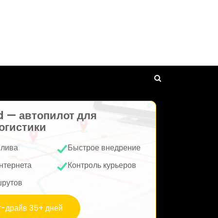
d — автопилот для
огистики
плива
Быстрое внедрение
нтернета
Контроль курьеров
шрутов
т-драйв 35+ дней