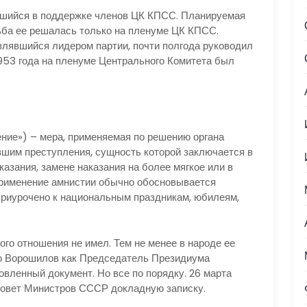
вшийся в поддержке членов ЦК КПСС. Планируемая
ьба ее решалась только на пленуме ЦК КПСС.
влявшийся лидером партии, почти полгода руководил
 1953 года на пленуме Центрального Комитета был
ение») – мера, применяемая по решению органа
вшим преступления, сущность которой заключается в
азания, замене наказания на более мягкое или в
Применение амнистии обычно обосновывается
 приурочено к национальным праздникам, юбилеям,
го отношения не имел. Тем не менее в народе ее
то Ворошилов как Председатель Президиума
вленный документ. Но все по порядку. 26 марта
овет Министров СССР докладную записку.