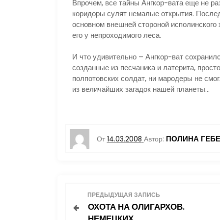
Впрочем, все тайны Ангкор-вата еще не ра
коридоры сулят немалые открытия. После
основном внешней стороной исполинского 
его у непроходимого леса.
И что удивительно – Ангкор-ват сохранилс
созданные из песчаника и латерита, прост
полпотовских солдат, ни мародеры не смог
из величайших загадок нашей планеты…
ПОЛИНА ГЕБ
От
14.03.2008
Автор:
Н
ПРЕДЫДУЩАЯ ЗАПИСЬ
ОХОТА НА ОЛИГАРХОВ.
а
НЕМЕЦКИХ