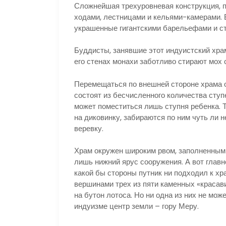
Сложнейшая трехуровневая конструкция, п
ходами, лестницами и кельями-камерами. 
украшенные гигантскими барельефами и ст
Буддисты, занявшие этот индуистский храм
его стенах монахи заботливо стирают мох 
Перемещаться по внешней стороне храма о
состоят из бесчисленного количества ступе
может поместиться лишь ступня ребенка. 
на диковинку, забираются по ним чуть ли н
веревку.
Храм окружен широким рвом, заполненным 
лишь нижний ярус сооружения. А вот главн
какой бы стороны путник ни подходил к хр
вершинами трех из пяти каменных «красав
на бутон лотоса. Но ни одна из них не мо
индуизме центр земли – гору Меру.