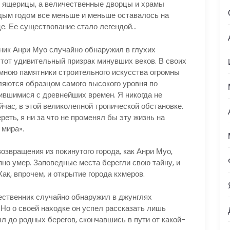
и ящерицы, а величественные дворцы и храмы
дым годом все меньше и меньше оставалось на
е. Ее существование стало легендой…
ник Анри Муо случайно обнаружил в глухих
тот удивительный призрак минувших веков. В своих
 мною памятники строительного искусства огромны
ляются образцом самого высокого уровня по
вшимися с древнейших времен. Я никогда не
йчас, в этой великолепной тропической обстановке.
реть, я ни за что не променял бы эту жизнь на
 мира».
озвращения из покинутого города, как Анри Муо,
но умер. Заповедные места берегли свою тайну, и
ак, впрочем, и открытие города кхмеров.
шественник случайно обнаружил в джунглях
Но о своей находке он успел рассказать лишь
 до родных берегов, скончавшись в пути от какой-