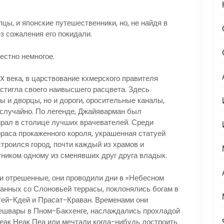
цы, и японские путешественники, но, не найдя в
ез сожаления его покидали.
естно немногое.
X века, в царствование кхмерского правителя
стигла своего наивысшего расцвета. Здесь
 и дворцы, но и дороги, оросительные каналы,
 случайно. По легенде, Джайяварман был
рал в столице лучших врачевателей. Среди
раса прокаженного короля, украшенная статуей
строился город, почти каждый из храмов и
ником одному из сменявших друг друга владык.
и отрешенные, они проводили дни в «Небесном
анных со Слоновьей террасы, поклонялись богам в
ей-Кдей и Прасат-Краван. Временами они
ешвары в Пном-Бакхенге, наслаждались прохладой
еак Неак Пеа или мечтали когда-нибудь достроить