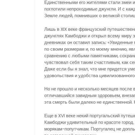
Единственными его жителями стали змеи 
поглотили непроходимые джунгли. И с каж
Земле людей, помнивших о великой столиц
Лишь в XIX веке французский путешествен
джунглях Камбоджи и открыл всему миру э
дневниках он оставил запись: «Увиденные
по своим размерам и, по моему мнению, яв
сравнению с любыми памятниками, сохрани
чувствовал себя таким счастливым, как се
Даже если бы я знал, что мне придется уме
удовольствия и удобства цивилизованного
Но не прошло и несколько месяцев после в
отличавшийся завидным здоровьем, внезап
эта смерть были далеко не единственной. К
Еще в XVI веке некий португальский путе
Камбоджи удивительный по красоте город. 
морякам-попутчикам. Португалец не доплыл