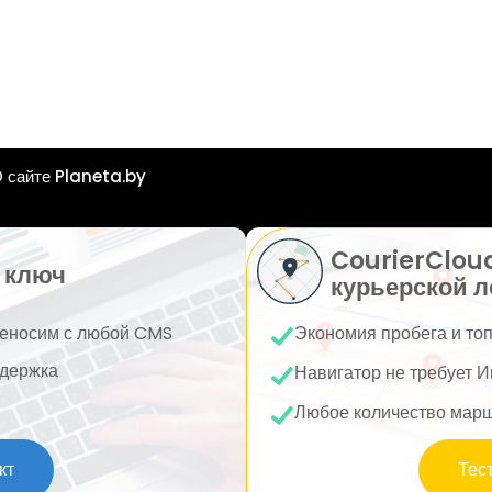
 сайте Planeta.by
CourierClou
 ключ
курьерской л
еносим с любой CMS
Экономия пробега и то
держка
Навигатор не требует И
Любое количество мар
кт
Тес