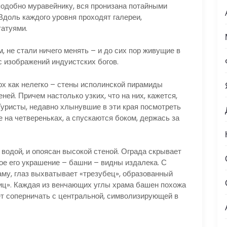
одобно муравейнику, вся пронизана потайными
Вдоль каждого уровня проходят галереи,
атуями.
, не стали ничего менять – и до сих пор живущие в
с изображений индуистских богов.
х как нелегко – стены исполинской пирамиды
ней. Причем настолько узких, что на них, кажется,
Туристы, недавно хлынувшие в эти края посмотреть
е на четвереньках, а спускаются боком, держась за
водой, и опоясан высокой стеной. Ограда скрывает
ое его украшение – башни – видны издалека. С
аму, глаз выхватывает «трезубец», образованный
иц». Каждая из венчающих углы храма башен похожа
жет соперничать с центральной, символизирующей в