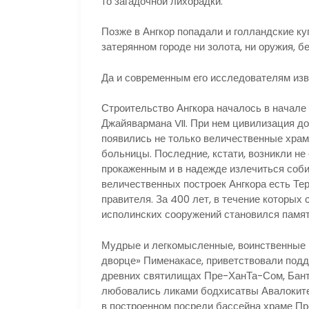
то загадочной лихорадки.
Позже в Ангкор попадали и голландские куп
затерянном городе ни золота, ни оружия, б
Да и современным его исследователям изв
Строительство Ангкора началось в начале 
Джайявармана VII. При нем цивилизация до
появились не только величественные храмы
больницы. Последние, кстати, возникли не
прокаженным и в надежде излечиться соби
величественных построек Ангкора есть Тер
правителя. За 400 лет, в течение которых 
исполинских сооружений становился памят
Мудрые и легкомысленные, воинственные 
дворце» Пименакасе, приветствовали подд
древних святилищах Пре-ХанТа-Сом, Бант
любовались ликами бодхисатвы Авалокит
в построенном посреди бассейна храме Пр