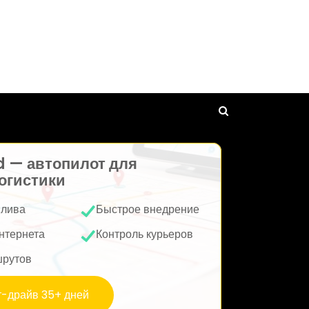
d — автопилот для
огистики
плива
Быстрое внедрение
нтернета
Контроль курьеров
шрутов
т-драйв 35+ дней