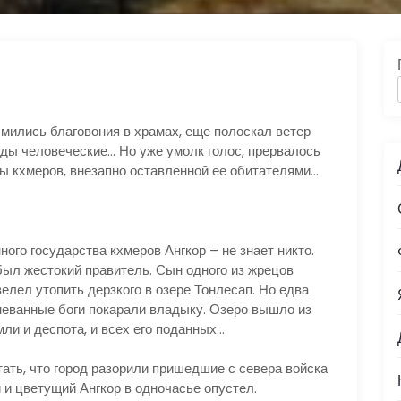
ымились благовония в храмах, еще полоскал ветер
ды человеческие… Но уже умолк голос, прервалось
ы кхмеров, внезапно оставленной ее обитателями…
ного государства кхмеров Ангкор – не знает никто.
был жестокий правитель. Сын одного из жрецов
елел утопить дерзкого в озере Тонлесап. Но едва
неванные боги покарали владыку. Озеро вышло из
мли и деспота, и всех его поданных…
ать, что город разорили пришедшие с севера войска
 и цветущий Ангкор в одночасье опустел.