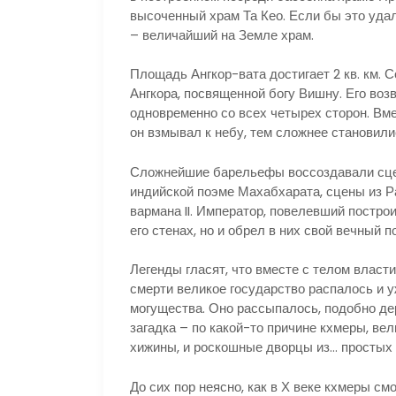
высоченный храм Та Кео. Если бы это удал
– величайший на Земле храм.
Площадь Ангкор-вата достигает 2 кв. км.
Ангкора, посвященной богу Вишну. Его воз
одновременно со всех четырех сторон. Вм
он взмывал к небу, тем сложнее становили
Сложнейшие барельефы воссоздавали сцен
индийской поэме Махабхарата, сцены из Р
вармана II. Император, повелевший постро
его стенах, но и обрел в них свой вечный п
Легенды гласят, что вместе с телом власт
смерти великое государство распалось и у
могущества. Оно рассыпалось, подобно д
загадка – по какой-то причине кхмеры, ве
хижины, и роскошные дворцы из… простых 
До сих пор неясно, как в Х веке кхмеры см