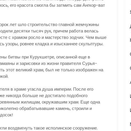
ось, его красота смогла бы затмить сам Ангкор-ват
 Сорок лет шло строительство главной жемчужины
водили десятки тысяч рук, причем работа велась
есте с храмом росло и мастерство зодчих. Чем выше
сь узоры, ровнее кладка и изысканнее скульптуры.
ы битвы при Курукшетре, описанной еще в
амаяны и зарисовки из жизни правителя Сурья-
ить этот великий храм, был не только изображен на
окой.
ителя в храме угасла душа империи. После его
же никогда больше не достигало подобного
еревянным жилищам, окружавшим храм. Еще одна
ликолепно обрабатывавшие камень, строили и
досок!
огли воздвигнуть такое исполинское сооружение.