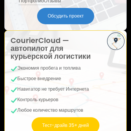
Портфолио
Отзывы
ю
Обсудить проект
CourierCloud —
автопилот для
курьерской логистики
Экономия пробега и топлива
Быстрое внедрение
Навигатор не требует Интернета
Контроль курьеров
Любое количество маршрутов
Тест-драйв 35+ дней