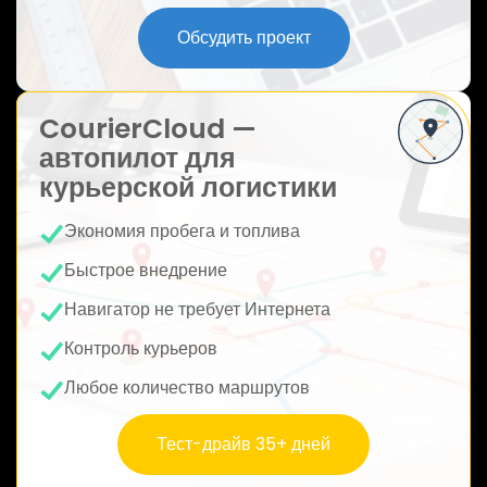
ю
Обсудить проект
CourierCloud —
автопилот для
курьерской логистики
Экономия пробега и топлива
Быстрое внедрение
Навигатор не требует Интернета
Контроль курьеров
Любое количество маршрутов
Тест-драйв 35+ дней