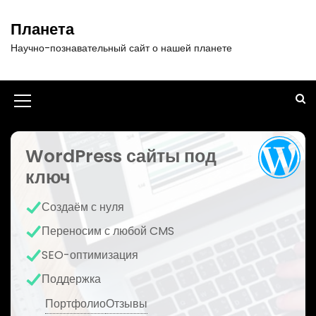
П
е
Планета
р
Научно-познавательный сайт о нашей планете
е
й
т
и
И
к
к
с
о
WordPress сайты под
о
д
ключ
н
е
р
к
Создаём с нуля
ж
а
и
Переносим с любой CMS
м
м
SEO-оптимизация
о
е
м
Поддержка
у
н
Портфолио
Отзывы