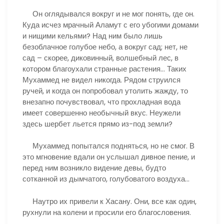
Он оглядывался вокруг и не мог понять, где он.
Куда исчез мрачный Аламут с его убогими домами
и нищими кельями? Над ним было лишь
безоблачное голубое небо, а вокруг сад; нет, не
сад – скорее, диковинный, волшебный лес, в
котором благоухали странные растения… Таких
Мухаммед не видел никогда. Рядом струился
ручей, и когда он попробовал утолить жажду, то
внезапно почувствовал, что прохладная вода
имеет совершенно необычный вкус. Неужели
здесь шербет льется прямо из-под земли?
Мухаммед попытался подняться, но не смог. В
это мгновение вдали он услышал дивное пение, и
перед ним возникло видение девы, будто
сотканной из дымчатого, голубоватого воздуха…
Наутро их привели к Хасану. Они, все как один,
рухнули на колени и просили его благословения.