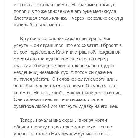
выросла странная фигура. Незнакомец откинул
полог, и в то же мгновение в его руке мелькнула
блестящая сталь клинка – через несколько секунд
визирь был уже мертв.
В ту ночь начальник охраны визиря не мог
уснуть – он страшился, что его схватят и бросят в
сырое подземелье. Картина страшной, нежданной
смерти его господина все еще стояла перед
глазами. Убийца появился так внезапно, будто
нездешний, неземной дух. А потом он даже не
пытался убегать. Он словно желал смерти или…
знал, был уверен, что его спасут. Он явно узнал
кого-то… Но кого, кого?… Вокруг были десятки лиц.
Они избивали несчастного исмаилита, и в
суматохе любой мог затянуть удавку на его шее.
Теперь начальника охраны визиря могли
обвинить сразу в двух преступлениях – он не
уберег не только Низам-аль-мулька, но и его