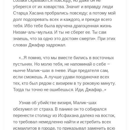
собаки скрываются повсюду, но даже он не
уберегся от их коварства. Значит и вправду люди
Старца Хасана пробрались повсюду; а потому мой
долг подозревать всех и каждого, и прежде всего
тебя. Ибо тебе была вручена драгоценная жизнь
Низам-аль-мулька. И ты не сберег ее. Ты сам
знаешь, что за одно это достоин смерти». При этих
словах Джафар задрожал.
«…Я помню, что мы вместе бились в восточных
пустынях. Но молю тебя, не напоминай о себе –
нынче Малик-шах в гневе. Ищи предателя сам,
если сможешь. А лучше удави поодиночке всех
тех, кто был рядом с визирем в ту роковую минуту.
Тогда ты точно не ошибешься. Иди, Джафар…»
Узнав об убийстве визиря, Малик-шах
обезумел от страха. В панике он то собирался
перенести столицу из Исфахана далеко на восток,
то требовал немедленно найти и истребить всех
исмаилитов в городе, то приказывал заменить всю