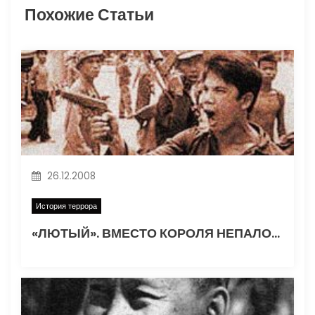
и
Похожие Статьи
я
п
о
з
а
26.12.2008
п
История террора
и
«ЛЮТЫЙ». ВМЕСТО КОРОЛЯ НЕПАЛОМ ТЕПЕРЬ ПРАВИТ ПРЕМЬЕР-КОММУНИСТ
с
я