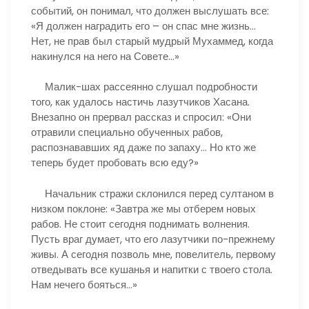
событий, он понимал, что должен выслушать все:
«Я должен наградить его – он спас мне жизнь…
Нет, не прав был старый мудрый Мухаммед, когда
накинулся на него на Совете…»
Малик-шах рассеянно слушал подробности
того, как удалось настичь лазутчиков Хасана.
Внезапно он прервал рассказ и спросил: «Они
отравили специально обученных рабов,
распознававших яд даже по запаху… Но кто же
теперь будет пробовать всю еду?»
Начальник стражи склонился перед султаном в
низком поклоне: «Завтра же мы отберем новых
рабов. Не стоит сегодня поднимать волнения.
Пусть враг думает, что его лазутчики по-прежнему
живы. А сегодня позволь мне, повелитель, первому
отведывать все кушанья и напитки с твоего стола.
Нам нечего бояться…»