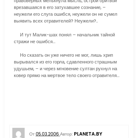
правоверных мелькнула мысль, острой бритвой
врезавшаяся в его затухавшее сознание, –
неужели его слуга ошибся, неужели он не сумел
выявить всех отравителей? Неужели?..
И тут Малик-шах понял – начальник тайной
стражи не ошибся…
Но сказать он уже ничего не мог, лишь хрип
вырывался из его горла, сдавленного страшным
удушьем, – и через мгновение султан рухнул на
ковер прямо на мертвое тело своего отравителя…
PLANETA.BY
От
05.03.2006
Автор: