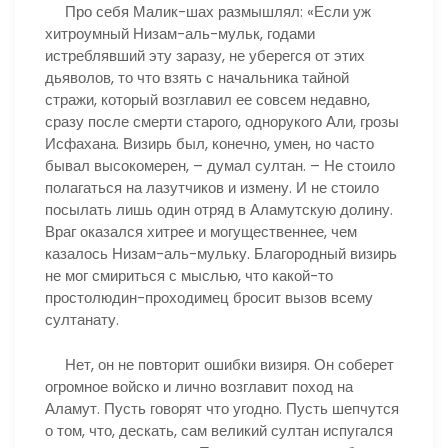
Про себя Малик-шах размышлял: «Если уж
хитроумный Низам-аль-мульк, годами
истреблявший эту заразу, не уберегся от этих
дьяволов, то что взять с начальника тайной
стражи, который возглавил ее совсем недавно,
сразу после смерти старого, однорукого Али, грозы
Исфахана. Визирь был, конечно, умен, но часто
бывал высокомерен, – думал султан. – Не стоило
полагаться на лазутчиков и измену. И не стоило
посылать лишь один отряд в Аламутскую долину.
Враг оказался хитрее и могущественнее, чем
казалось Низам-аль-мульку. Благородный визирь
не мог смириться с мыслью, что какой-то
простолюдин-проходимец бросит вызов всему
султанату.
Нет, он не повторит ошибки визиря. Он соберет
огромное войско и лично возглавит поход на
Аламут. Пусть говорят что угодно. Пусть шепчутся
о том, что, дескать, сам великий султан испугался