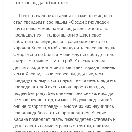
что знаешь, да побыстрее».
Голос начальника тайной стражи неожиданно
стал твердым и звенящим: «Среди этих людей
почти невозможно найти предателя. Золото не
прельщает их – напротив, они отдают свое
собственное имущество в распоряжение этого
чародея Хасана, чтобы заслужить спасение души.
Смерти они не боятся – они ждут ее, ибо для них
смерть открывает путь в рай. К своим женам,
детям и родителям они привязаны гораздо менее,
чем к Хасану, – они скорее выдадут их, чем
предадут аламутского паука. Тем более, среди его
последователей очень много простонародья,
людей без роду, без племени, без семьи, никогда
не знавших ни отца, ни мать. И даже под пыткой
они не говорят правду – многие из них научились
правдоподобно лгать и притворяться. Учение
Хасана позволяет лгать, лжесвидетельствовать и
даже давать самые страшные клятвы, а потом