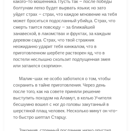
какого-то мошенника. Пусть так – после победы
болтунам легко будет вырвать языки; но зато
уйдет страх – страх, что каждое мгновение на тебя
может броситься подосланный убийца. Страх, что
смерть таится повсюду – за ближайшей
занавеской, в лакомствах и фруктах, за каждым
деревом сада. Страх, что твой стражник
неожиданно ударит тебя кинжалом, что в
приготовленном шербете растворен яд, что в
постели неслышно скользит подпущенная змея
или затаился скорпион».
Малик-шах не особо заботился о том, чтобы
сохранить в тайне приготовления. Через день
после того, как на совете приняли решение
выступить походом на Аламут, в келью Учителя
бесшумно вошел с ног до головы закутанный в
шерстяной плащ человек. Несколько минут он что-
то быстро шептал Старцу.
Закончив, странный посланник низко опустил