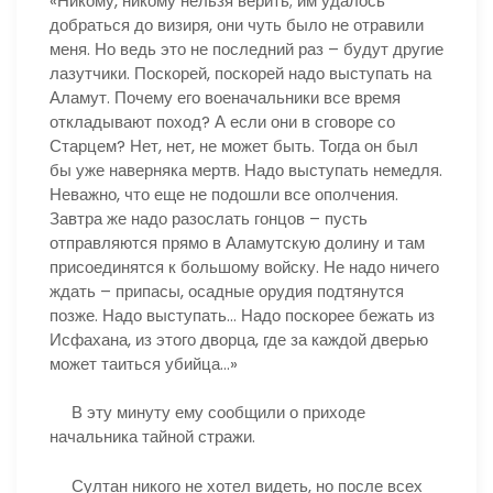
«Никому, никому нельзя верить; им удалось
добраться до визиря, они чуть было не отравили
меня. Но ведь это не последний раз – будут другие
лазутчики. Поскорей, поскорей надо выступать на
Аламут. Почему его военачальники все время
откладывают поход? А если они в сговоре со
Старцем? Нет, нет, не может быть. Тогда он был
бы уже наверняка мертв. Надо выступать немедля.
Неважно, что еще не подошли все ополчения.
Завтра же надо разослать гонцов – пусть
отправляются прямо в Аламутскую долину и там
присоединятся к большому войску. Не надо ничего
ждать – припасы, осадные орудия подтянутся
позже. Надо выступать… Надо поскорее бежать из
Исфахана, из этого дворца, где за каждой дверью
может таиться убийца…»
В эту минуту ему сообщили о приходе
начальника тайной стражи.
Султан никого не хотел видеть, но после всех