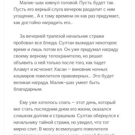
Малик-шах кивнул головой. Пусть будет так.
Пусть его верный слуга вечером разделит с ним
угощение… А к тому времени он как раз придумает,
как достойно наградить его…
За вечерней трапезой начальник стражи
пробовал все блюда. Султан выжидал некоторое
время и лишь потом ел. Он уже придумал награду
своему верному телохранителю, но решил
объявить о ней только после того, как падет
Аламут и исчезнет Хасан – виновник ночных
кошмаров повелителя правоверных… Это будет
великая награда. Малик-шах умеет быть
благодарным.
Ему уже хотелось спать – этот день, который
мог стать последним днем его жизни, оказался
слишком долгим и страшным. Султан обернулся к
начальнику тайной стражи, но увидел, что тот
мирно спит. В мозгу всемогущего повелителя