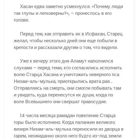
Хасан едва заметно усмехнулся. «Почему люди
так глупы и легковерны?», – пронеслось в его
голове.
Перед тем, как отправить их в Исфахан, Старец
желал, чтобы несколько дней они еще побыли в
крепости и рассказали другим о том, что видели.
Уже к вечеру этого дня Аламут наполнился
слухами – перед теми, кто согласились исполнить
волю Старца Хасана и уничтожить неверного пса
Низам-аль-мулька, приоткрылись врата рая…
Отправляясь на смерть, они смогли побывать там
и увидеть, куда перенесутся их души, когда по
воле Всевышнего они свершат правосудие.
14 числа месяца рамадан повеление Старца
горы было исполнено. Когда паланкин великого
визиря Низам-аль-мулька переносили из дворца в
гарем, неожиданно около него будто из-под земли