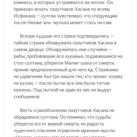
комнаты, в которых устраивался на ночлег. Он
приказал искать лазутчиков Хасана по всему
Исфахану – султан чувствовал, что следующим
после Низам-аль-мулька может стать он сам.
Вскоре худшие его страхи подтвердились –
тайная стража обнаружила лазутчиков Хасана в
самом дворце. Обнаружились они случайно –
рабы, пробовавшие все кушанья, подававшиеся на
стол султана, уберегли Малик-шаха от смерти,
приняв предназначенный для него яд. Стражники
на удивление быстро нашли тех, кто пронес отраву
на кухню, – после пыток все они были тотчас
казнены. Под пыткой ни один из них не выдал
сообщников.
Весть о разоблачении лазутчиков Хасана не
обрадовала султана. Он понимал, что судьба
уберегла его от верной смерти, но радость
чудесного спасения отравляли мрачные мысли: