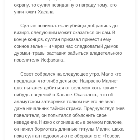
охрану, то сулил невиданную награду тому, кто
уничтожит Хасана.
Султан понимал: если убийцы добрались до
визиря, следующим может оказаться он сам. В
конце концов, султан приказал принести ему
сонное зелье – и через час сладковатый дымок
дурман-травы заставил забыться владетельного
повелителя Исфахана…
Совет собрался на следующее утро. Мало кто
предлагал что-либо дельное. Напрасно Малик-
шах пытался добиться от вельмож хоть каких-
нибудь сведений о Хасане. Оказалось, что об
аламутском затворнике толком ничего не знал
даже начальник тайной стражи. Предчувствуя гнев
повелителя, он попытался объяснить свое
неведение. Низко склонившись в земном поклоне,
он начал бормотать длинные титулы Малик-шаха,
пока султан недовольно не оборвал его: «Говори,