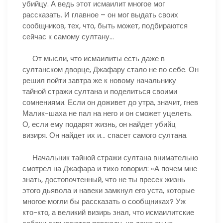
убийцу. А ведь этот исмаилит многое мог
рассказать. И главное – он мог выдать своих
сообщников, тех, что, быть может, подбираются
сейчас к самому султану…
От мысли, что исмаилиты есть даже в
султанском дворце, Джафару стало не по себе. Он
решил пойти завтра же к новому начальнику
тайной стражи султана и поделиться своими
сомнениями. Если он доживет до утра, значит, гнев
Малик-шаха не пал на него и он сможет уцелеть.
О, если ему подарят жизнь, он найдет убийц
визиря. Он найдет их и… спасет самого султана.
Начальник тайной стражи султана внимательно
смотрел на Джафара и тихо говорил: «А почем мне
знать, достопочтенный, что не ты пресек жизнь
этого дьявола и навеки замкнул его уста, которые
многое могли бы рассказать о сообщниках? Уж
кто-кто, а великий визирь знал, что исмаилитские