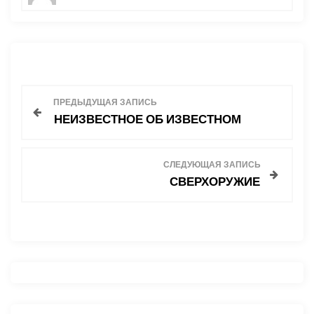
Н
ПРЕДЫДУЩАЯ ЗАПИСЬ
НЕИЗВЕСТНОЕ ОБ ИЗВЕСТНОМ
а
в
СЛЕДУЮЩАЯ ЗАПИСЬ
СВЕРХОРУЖИЕ
и
г
а
ц