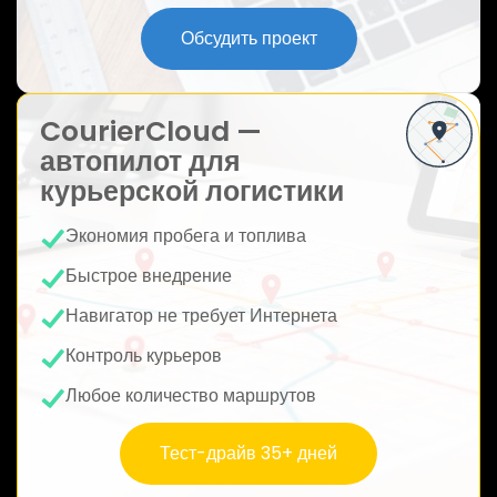
ю
Обсудить проект
CourierCloud —
автопилот для
курьерской логистики
Экономия пробега и топлива
Быстрое внедрение
Навигатор не требует Интернета
Контроль курьеров
Любое количество маршрутов
Тест-драйв 35+ дней