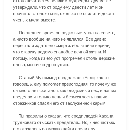
оттого почитается великим мудрецом. Другие же
утверждали, что от роду ему двести лет и он
прочитал столько книг, сколько не осилят и десять
ученых мулл вместе.
Последнее время он редко выступал на совете,
а часто вообще на него не являлся. Все давно
перестали ждать его смерти, ибо втайне верили,
что старику ведомо снадобье вечной жизни. И
потому, когда из его уст прогремели столь дерзкие
слова, многие содрогнулись.
Старый Мухаммед продолжал: «Если, как ты
говоришь, ему помогает преисподняя, то почему же
он много лет скитался, как бездомный пес, в наших
пределах и только лень и безмозглость наших
стражников спасли его от заслуженной кары?
Ты правильно сказал, что среди людей Хасана
трудновато отыскать предателя… Но, к несчастью,
его оказалось возможно найти среди слуг