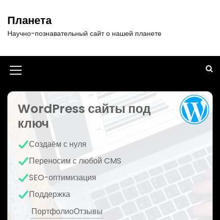
П
е
Планета
р
Научно-познавательный сайт о нашей планете
е
й
т
и
И
к
к
с
о
WordPress сайты под
о
д
ключ
н
е
р
к
Создаём с нуля
ж
а
и
Переносим с любой CMS
м
м
SEO-оптимизация
о
е
м
Поддержка
у
н
Портфолио
Отзывы