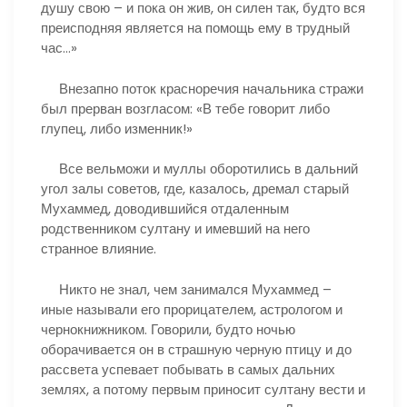
душу свою – и пока он жив, он силен так, будто вся
преисподняя является на помощь ему в трудный
час…»
Внезапно поток красноречия начальника стражи
был прерван возгласом: «В тебе говорит либо
глупец, либо изменник!»
Все вельможи и муллы оборотились в дальний
угол залы советов, где, казалось, дремал старый
Мухаммед, доводившийся отдаленным
родственником султану и имевший на него
странное влияние.
Никто не знал, чем занимался Мухаммед –
иные называли его прорицателем, астрологом и
чернокнижником. Говорили, будто ночью
оборачивается он в страшную черную птицу и до
рассвета успевает побывать в самых дальних
землях, а потому первым приносит султану вести и