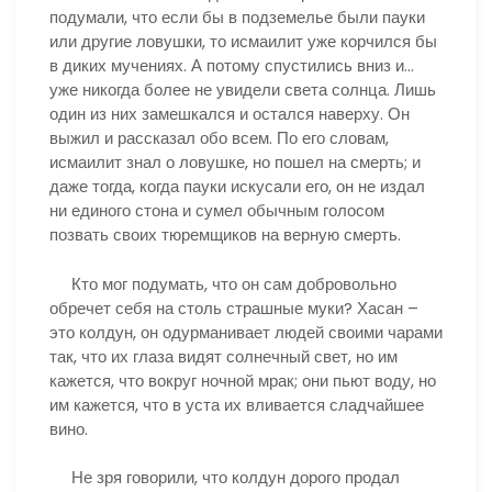
подумали, что если бы в подземелье были пауки
или другие ловушки, то исмаилит уже корчился бы
в диких мучениях. А потому спустились вниз и…
уже никогда более не увидели света солнца. Лишь
один из них замешкался и остался наверху. Он
выжил и рассказал обо всем. По его словам,
исмаилит знал о ловушке, но пошел на смерть; и
даже тогда, когда пауки искусали его, он не издал
ни единого стона и сумел обычным голосом
позвать своих тюремщиков на верную смерть.
Кто мог подумать, что он сам добровольно
обречет себя на столь страшные муки? Хасан –
это колдун, он одурманивает людей своими чарами
так, что их глаза видят солнечный свет, но им
кажется, что вокруг ночной мрак; они пьют воду, но
им кажется, что в уста их вливается сладчайшее
вино.
Не зря говорили, что колдун дорого продал