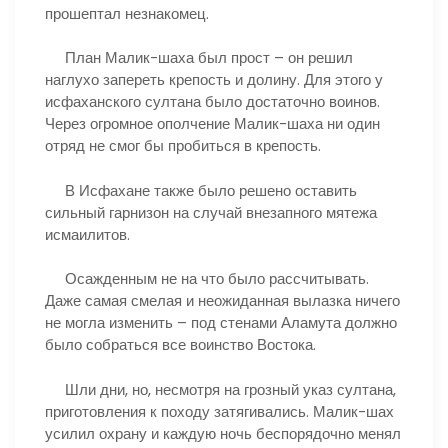
прошептал незнакомец.
План Малик-шаха был прост – он решил
наглухо запереть крепость и долину. Для этого у
исфаханского султана было достаточно воинов.
Через огромное ополчение Малик-шаха ни один
отряд не смог бы пробиться в крепость.
В Исфахане также было решено оставить
сильный гарнизон на случай внезапного мятежа
исмаилитов.
Осажденным не на что было рассчитывать.
Даже самая смелая и неожиданная вылазка ничего
не могла изменить – под стенами Аламута должно
было собраться все воинство Востока.
Шли дни, но, несмотря на грозный указ султана,
приготовления к походу затягивались. Малик-шах
усилил охрану и каждую ночь беспорядочно менял