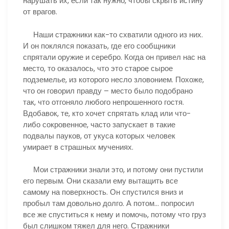
нарушать их, если так нужно, чтобы скрыть истину
от врагов.
Наши стражники как-то схватили одного из них.
И он поклялся показать, где его сообщники
спрятали оружие и серебро. Когда он привел нас на
место, то оказалось, что это старое сырое
подземелье, из которого несло зловонием. Похоже,
что он говорил правду – место было подобрано
так, что отгоняло любого непрошенного гостя.
Вдобавок, те, кто хочет спрятать клад или что-
либо сокровенное, часто запускает в такие
подвалы пауков, от укуса которых человек
умирает в страшных мучениях.
Мои стражники знали это, и потому они пустили
его первым. Они сказали ему вытащить все
самому на поверхность. Он спустился вниз и
пробыл там довольно долго. А потом… попросил
все же спуститься к нему и помочь, потому что груз
был слишком тяжел для него. Стражники