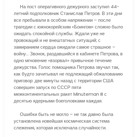
На пост оперативного дежурного заступил 44-
летний подполковник Станислав Петров. В эти дни
все пребывали в особом напряжении – после
трагедии с южнокорейским «Боингом» сложно было
ожидать спокойной службы. Ждали уже не
провокаций и не внештатных ситуаций; с
замиранием сердца ожидали самое страшное –
войну… Звонок, раздавшийся в кабинете Петрова, в
одно мгновение «взорвал» привычное течение
дежурства. Голос помощника Петрова звучал так,
как будто зачитывал не подлежащий обжалованию
приговор: две минуты назад с территории США
совершен запуск по СССР пяти
межконтинентальных ракет Minuteman III с
десятью ядерными боеголовками каждая.
Ошибки быть не могло – не так давно была
установлена новейшая космическая система
слежения, которая исключала случайности.