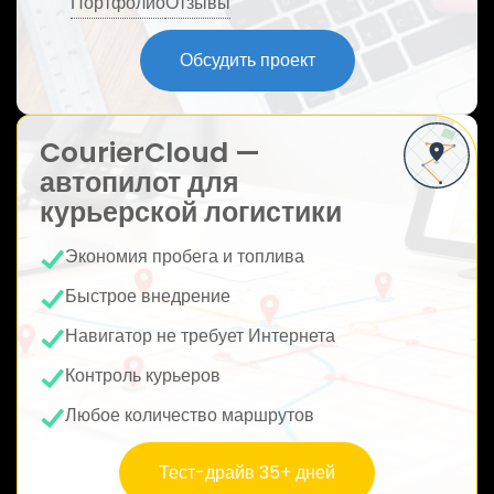
Портфолио
Отзывы
ю
Обсудить проект
CourierCloud —
автопилот для
курьерской логистики
Экономия пробега и топлива
Быстрое внедрение
Навигатор не требует Интернета
Контроль курьеров
Любое количество маршрутов
Тест-драйв 35+ дней