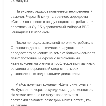
23 минуты.
На экранах радаров появляется неопознанный
самолет. Через 15 минут с военного аэродрома
«Сокол» по тревоге в воздух поднят истребитель-
перехватчик Су-15, управляемый майором ВВС
Геннадием Осиповичем.
После непродолжительной погони истребитель
Осиповича догоняет самолет-нарушитель и
передает его описание на землю: большой самолет
летит постоянным курсом с включенными
навигационными огнями и проблесковыми маяками,
оставляя инверсионный след от четырех
установленных под крыльями двигателей.
Майор получает команду: «Цель уничтожить!»
Но буквально через секунду команда отменяется.
На земле все еще не могут поверить, что
вражеский самолет-разведчик может лететь, как
на параде.