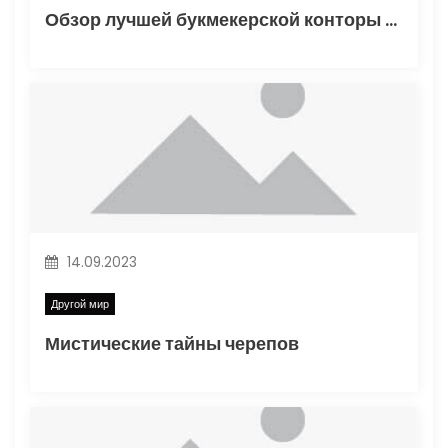
и
Обзор лучшей букмекерской конторы Винлайн в России
с
я
м
14.09.2023
Другой мир
Мистические тайны черепов