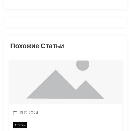
г
а
ц
и
Похожие Статьи
я
п
о
з
а
19.12.2024
п
Статьи