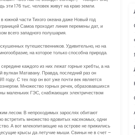
ь эти 176 тыс. человек живут на краю земли.
в южной части Тихого океана даже Новый год
 границей Самоа проходит линия перемены дат, и
ком всего западного полушария.
кушенных путешественников. Удивительно, но на
ногообразие, на которое только способна природа.
редине каждого из них лежат горные хребты, а на
 вулкан Матавану. Правда, последний раз он
1 году. С тех пор он вот уже почти век является
оэнергии. Множество горных речек, образовавшихся
бины маленьких ГЭС, снабжающих электричеством
им лесом. В непроходимых зарослях обитают
жно встретить множество ядовитых насекомых, одни
ство. А вот млекопитающие на острове не прижились
есущие крысы да летучие мыши. Свиньи не в счет –