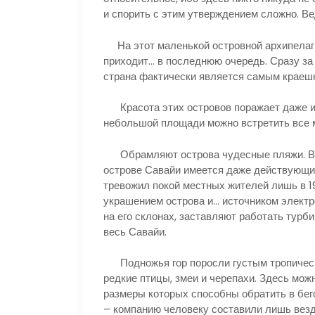
и спорить с этим утверждением сложно. Вед
На этот маленькой островной архипелаг 
приходит… в последнюю очередь. Сразу за
страна фактически является самым краеш
Красота этих островов поражает даже ис
небольшой площади можно встретить все м
Обрамляют острова чудесные пляжи. В се
острове Савайи имеется даже действующий
тревожил покой местных жителей лишь в 191
украшением острова и… источником электр
на его склонах, заставляют работать тур
весь Савайи.
Подножья гор поросли густым тропическ
редкие птицы, змеи и черепахи. Здесь мо
размеры которых способны обратить в бег
– компанию человеку составили лишь везд