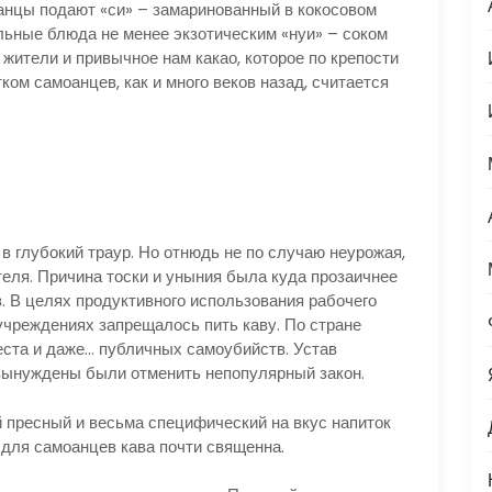
цы подают «си» – замаринованный в кокосовом
льные блюда не менее экзотическим «нуи» – соком
 жители и привычное нам какао, которое по крепости
ком самоанцев, как и много веков назад, считается
в глубокий траур. Но отнюдь не по случаю неурожая,
еля. Причина тоски и уныния была куда прозаичнее
. В целях продуктивного использования рабочего
учреждениях запрещалось пить каву. По стране
еста и даже… публичных самоубийств. Устав
 вынуждены были отменить непопулярный закон.
 пресный и весьма специфический на вкус напиток
 для самоанцев кава почти священна.