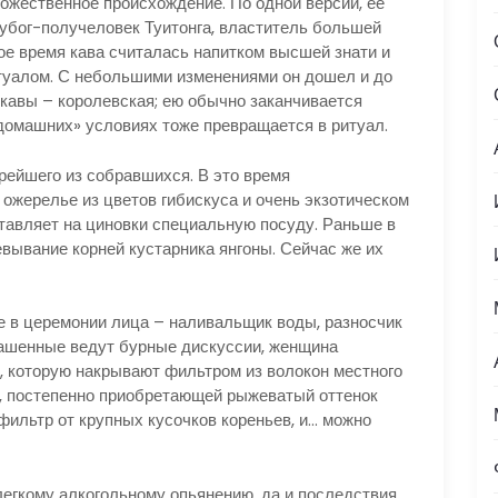
ественное происхождение. По одной версии, ее
олубог-получеловек Туитонга, властитель большей
ое время кава считалась напитком высшей знати и
туалом. С небольшими изменениями он дошел и до
кавы – королевская; ею обычно заканчивается
«домашних» условиях тоже превращается в ритуал.
йшего из собравшихся. В это время
в ожерелье из цветов гибискуса и очень экзотическом
ставляет на циновки специальную посуду. Раньше в
вывание корней кустарника янгоны. Сейчас же их
в церемонии лица – наливальщик воды, разносчик
лашенные ведут бурные дискуссии, женщина
, которую накрывают фильтром из волокон местного
й, постепенно приобретающей рыжеватый оттенок
фильтр от крупных кусочков кореньев, и… можно
гкому алкогольному опьянению, да и последствия