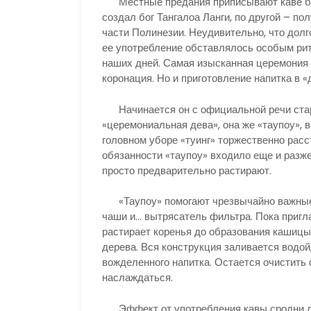
Местные предания приписывают каве бож
создал бог Тангалоа Ланги, по другой – п
части Полинезии. Неудивительно, что долг
ее употребление обставлялось особым ри
наших дней. Самая изысканная церемония 
коронация. Но и приготовление напитка в 
Начинается он с официальной речи старе
«церемониальная дева», она же «таупоу», 
головном уборе «туинг» торжественно рас
обязанности «таупоу» входило еще и разже
просто предварительно растирают.
«Таупоу» помогают чрезвычайно важные 
чаши и… вытрясатель фильтра. Пока приг
растирает коренья до образования кашицы
дерева. Вся конструкция заливается водо
вожделенного напитка. Остается очистить 
наслаждаться.
Эффект от употребления кавы сродни ле