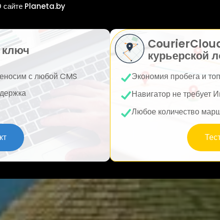
 сайте Planeta.by
CourierClou
 ключ
курьерской л
еносим с любой CMS
Экономия пробега и то
держка
Навигатор не требует И
Любое количество мар
кт
Тес