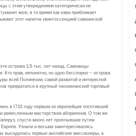
нцы с этим утверждением категорически не
туманит мозг, в то время как кава приближает
зывают этот напиток квинтэссенцией самоанской
и острова 2,5 тыс. лет назад. Самоанцы
. Кто прав, непонятно, но одно бесспорно – острова
ры всей Полинезии, самой развитой и интересной
пелаг превратился в крупный тихоокеанский торговый
н, в 1722 году первым из европейцев посетивший
 и ремесленным мастерством аборигенов. О том же
Лаперуз, спустя много лет проплывшие путем
 Европе. Узнали и весьма заинтересовались
вах высадились первые английские миссионеры, а