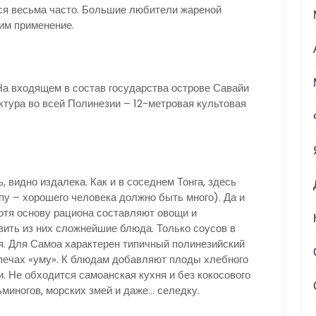
ся весьма часто. Большие любители жареной
 им применение.
На входящем в состав государства острове Савайи
тура во всей Полинезии – 12-метровая культовая
видно издалека. Как и в соседнем Тонга, здесь
пу – хорошего человека должно быть много). Да и
Хотя основу рациона составляют овощи и
ить из них сложнейшие блюда. Только соусов в
я. Для Самоа характерен типичный полинезийский
печах «уму». К блюдам добавляют плоды хлебного
. Не обходится самоанская кухня и без кокосового
ьминогов, морских змей и даже… селедку.