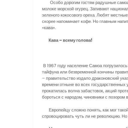
Особо дорогим гостям радушные самоан
молоке морской огурец. Запивают национа
зеленого кокосового ореха. Любят местные
скорее напоминает кофе. Но главным напит
«кава».
Кава – всему голова!
В 1967 году население Самоа погрузилось 
тайфуна или безвременной кончины правит
– правительство издало драконовский указ
времени отныне во всех государственных 
прокатилась волна забастовок, акций прот
бороться с народом, чиновники с позором
Европейцу сложно понять, как мог такой
спровоцировать чуть ли не революцию. Но