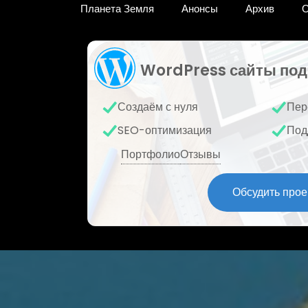
Планета Земля
Анонсы
Архив
О
WordPress сайты под
Создаём с нуля
Пер
SEO-оптимизация
Под
Портфолио
Отзывы
Обсудить прое