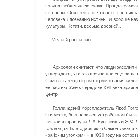
злоупотребления ею схожи. Правда, самоа
согласны. Они считают, что алкоголь лишь 
человека к познанию истины. И вообще на
культуры. Кстати, весьма древней…
Мелкой россыпью
Археологи считают, что люди заселили эт
утверждают, что это произошло еще раньше
Самоа стали центром формирования культу
ее частью. Уже к середине XVII века архи
центр.
Голландский мореплаватель Якоб Роггеве
эти места, был поражен устройством быта
писали и французы Л.А. Бугенвиль и Ж.Ф. 
голландца. Благодаря им о Самоа узнали в
«райским уголком» – в 1830 году на остро