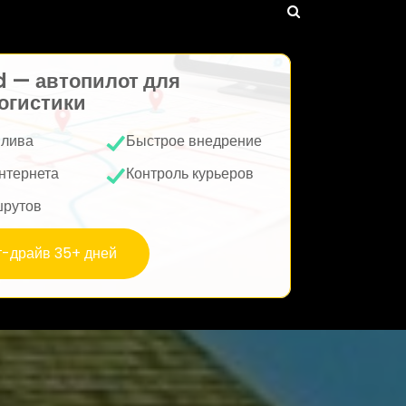
d — автопилот для
огистики
плива
Быстрое внедрение
нтернета
Контроль курьеров
шрутов
т-драйв 35+ дней