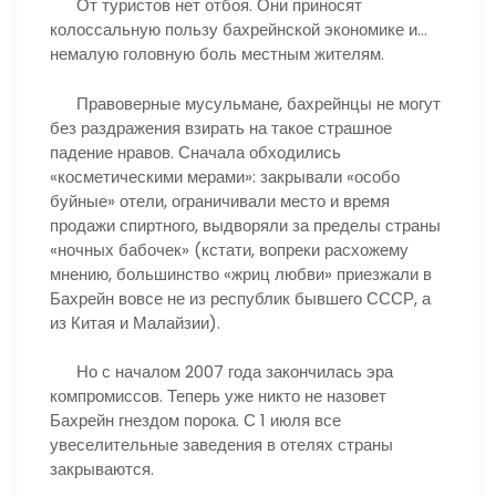
От туристов нет отбоя. Они приносят
колоссальную пользу бахрейнской экономике и…
немалую головную боль местным жителям.
Правоверные мусульмане, бахрейнцы не могут
без раздражения взирать на такое страшное
падение нравов. Сначала обходились
«косметическими мерами»: закрывали «особо
буйные» отели, ограничивали место и время
продажи спиртного, выдворяли за пределы страны
«ночных бабочек» (кстати, вопреки расхожему
мнению, большинство «жриц любви» приезжали в
Бахрейн вовсе не из республик бывшего СССР, а
из Китая и Малайзии).
Но с началом 2007 года закончилась эра
компромиссов. Теперь уже никто не назовет
Бахрейн гнездом порока. С 1 июля все
увеселительные заведения в отелях страны
закрываются.