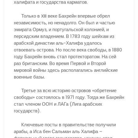
халифата и государства карматов.
Только в XIII веке Бахрейн впервые обрел
независимость, но ненадолго. Он был и частью
эмирата Ормуз, и португальской колонией, и
персидским владением. В 1783 году шейхам из
арабской династии аль-Халифа удалось
отвоевать острова. Но после века свободы, в 1880
году Бахрейн вновь стал протекторатом. На сей
раз британским. Во время Первой и Второй
мировой войны здесь располагались английские
военные базы.
Третье за всю историю островов «обретение
свободы» состоялось в 1971 году. Тогда же Бахрейн
стал членом ООН и ЛАГа (Лига арабских
государств).
Ключевые посты в правительстве получили
арабы, а Иса бен Сальман аль Халифа –