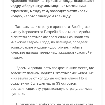
Арабские женщины, приезжая сюда, скидывают
чадру и берут штурмом модные магазины, а
строители, между тем, возводят в этих краях
новую, непотопляемую Атлантиду….
Так называли страну в древности. Вообще же,
имен у Королевства Бахрейн было много. Арабы,
любители поэтических сравнений, называли его
«Райским садом». Сюда, по легендам, попадали
только самые мудрые и достойные, чтобы в
качестве награды вечно наслаждаться красотой и
покоем.
Здесь, и правда, есть прекраснейшие места, где
зеленеют пальмы, водятся экзотические животные
и из земли бьют холодные чистые ключи. Но, к
сожалению, большая часть 33 островов,
составляющих эту удивительную страну, занимает
пустыня.
В переводе с арабского Бахрейн означает «два