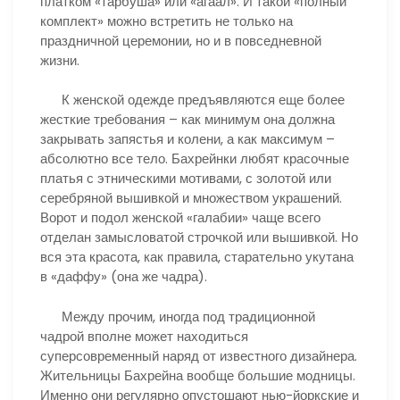
платком «тарбуша» или «агаал». И такой «полный
комплект» можно встретить не только на
праздничной церемонии, но и в повседневной
жизни.
К женской одежде предъявляются еще более
жесткие требования – как минимум она должна
закрывать запястья и колени, а как максимум –
абсолютно все тело. Бахрейнки любят красочные
платья с этническими мотивами, с золотой или
серебряной вышивкой и множеством украшений.
Ворот и подол женской «галабии» чаще всего
отделан замысловатой строчкой или вышивкой. Но
вся эта красота, как правила, старательно укутана
в «даффу» (она же чадра).
Между прочим, иногда под традиционной
чадрой вполне может находиться
суперсовременный наряд от известного дизайнера.
Жительницы Бахрейна вообще большие модницы.
Именно они регулярно опустошают нью-йоркские и