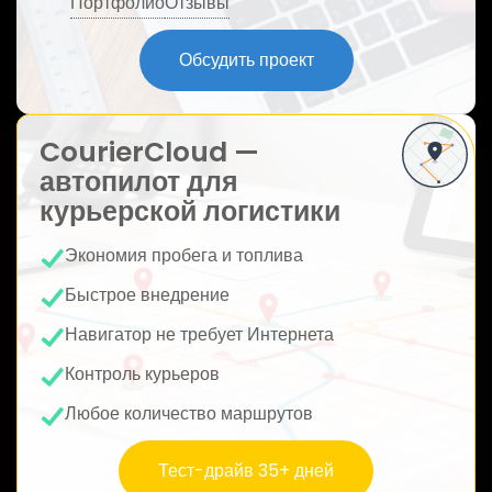
Портфолио
Отзывы
ю
Обсудить проект
CourierCloud —
автопилот для
курьерской логистики
Экономия пробега и топлива
Быстрое внедрение
Навигатор не требует Интернета
Контроль курьеров
Любое количество маршрутов
Тест-драйв 35+ дней