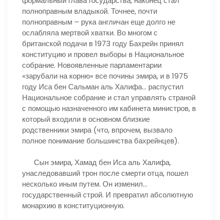
формальный глава государства, наконец стал
полноправным владыкой. Точнее, почти
полноправным – рука англичан еще долго не
ослабляла мертвой хватки. Во многом с
британской подачи в 1973 году Бахрейн принял
конституцию и провел выборы в Национальное
собрание. Новоявленные парламентарии
«зарубали на корню» все почины эмира, и в 1975
году Иса бен Сальман аль Халифа… распустил
Национальное собрание и стал управлять страной
с помощью назначенного им кабинета министров, в
который входили в основном близкие
родственники эмира (что, впрочем, вызвало
полное понимание большинства бахрейнцев).
Сын эмира, Хамад бен Иса аль Халифа,
унаследовавший трон после смерти отца, пошел
несколько иным путем. Он изменил…
государственный строй. И превратил абсолютную
монархию в конституционную.