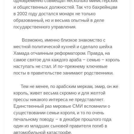
одновременно совмещал несколько министерских
и общественных должностей. Так что бахрейнцам
в 2002 году достался монарх не только
образованный, но и весьма опытный в деле
государственного управления.
Возможно, именно близкое знакомство с
местной политической кухней и сделало шейха
Хамада отчаянным реформатором. Правда, на
самое святое для каждого араба – семью – король
наступать не стал. И по-прежнему ключевые
посты в правительстве занимают родственники.
Тем не менее, по арабским меркам, эмир, он же
король, живет весьма скромно и для желтой
прессы никакого интереса не представляет.
Единственный раз мировые СМИ вспомнили о
существовании семьи короля, и то по очень
печальному поводу – в декабре прошлого года
один из младших сыновей правителя погиб в
автомобильной катастрофе.