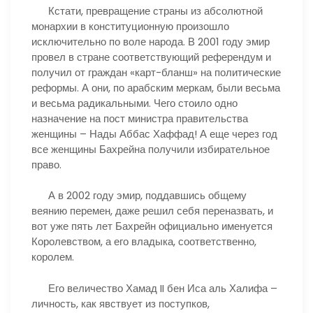
Кстати, превращение страны из абсолютной
монархии в конституционную произошло
исключительно по воле народа. В 2001 году эмир
провел в стране соответствующий референдум и
получил от граждан «карт-бланш» на политические
реформы. А они, по арабским меркам, были весьма
и весьма радикальными. Чего стоило одно
назначение на пост министра правительства
женщины – Нады Аббас Хаффад! А еще через год
все женщины Бахрейна получили избирательное
право.
А в 2002 году эмир, поддавшись общему
веянию перемен, даже решил себя переназвать, и
вот уже пять лет Бахрейн официально именуется
Королевством, а его владыка, соответственно,
королем.
Его величество Хамад II бен Иса аль Халифа –
личность, как явствует из поступков,