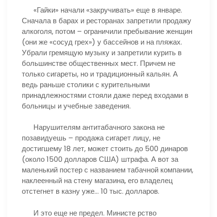
«Гайки» начали «закручивать» еще в январе.
Сначала в барах и ресторанах запретили продажу
алкоголя, потом – ограничили пребывание женщин
(они же «сосуд грех») у бассейнов и на пляжах.
Убрали гремящую музыку и запретили курить в
большинстве общественных мест. Причем не
только сигареты, но и традиционный кальян. А
ведь раньше столики с курительными
принадлежностями стояли даже перед входами в
больницы и учебные заведения.
Нарушителям антитабачного закона не
позавидуешь – продажа сигарет лицу, не
достигшему 18 лет, может стоить до 500 динаров
(около 1500 долларов США) штрафа. А вот за
маленький постер с названием табачной компании,
наклеенный на стену магазина, его владелец
отстегнет в казну уже… 10 тыс. долларов.
И это еще не предел. Министе рство