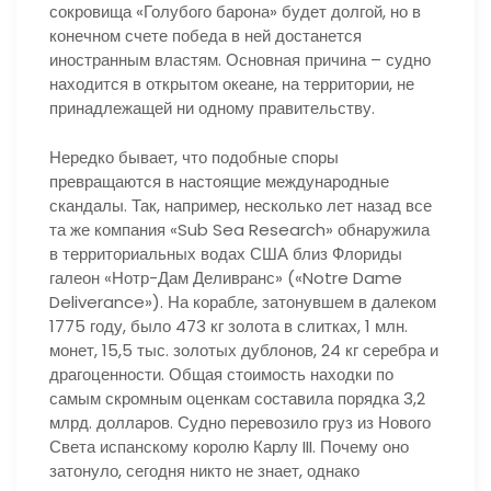
сокровища «Голубого барона» будет долгой, но в
конечном счете победа в ней достанется
иностранным властям. Основная причина – судно
находится в открытом океане, на территории, не
принадлежащей ни одному правительству.
Нередко бывает, что подобные споры
превращаются в настоящие международные
скандалы. Так, например, несколько лет назад все
та же компания «Sub Sea Research» обнаружила
в территориальных водах США близ Флориды
галеон «Нотр-Дам Деливранс» («Notre Dame
Deliverance»). На корабле, затонувшем в далеком
1775 году, было 473 кг золота в слитках, 1 млн.
монет, 15,5 тыс. золотых дублонов, 24 кг серебра и
драгоценности. Общая стоимость находки по
самым скромным оценкам составила порядка 3,2
млрд. долларов. Судно перевозило груз из Нового
Света испанскому королю Карлу III. Почему оно
затонуло, сегодня никто не знает, однако