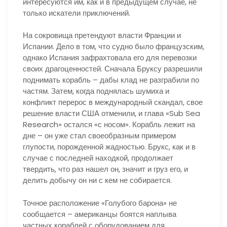
интересуются им, как и в предыдущем случае, не
только искатели приключений.
На сокровища претендуют власти Франции и
Испании. Дело в том, что судно было французским,
однако Испания зафрахтовала его для перевозки
своих драгоценностей. Сначала Бруксу разрешили
поднимать корабль – дабы клад не разграбили по
частям. Затем, когда поднялась шумиха и
конфликт перерос в международный скандал, свое
решение власти США отменили, и глава «Sub Sea
Research» остался «с носом». Корабль лежит на
дне – он уже стал своеобразным примером
глупости, порожденной жадностью. Брукс, как и в
случае с последней находкой, продолжает
твердить, что раз нашел он, значит и груз его, и
делить добычу он ни с кем не собирается.
Точное расположение «Голубого барона» не
сообщается – американцы боятся наплыва
частных кораблей с оборудованием для