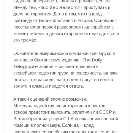
судно на поверхность, нужны огромные деньги.
Между тем, «Sub Sea Research» приступать к
делу не торопится. Дело в том, что на клад
претендуют Великобритания и Россия. Основания
просты: флаг первой развевался над кораблем в
момент гибели, а деньги второй могут находиться в
его трюмах.
Основатель американской компании Грег Брукс в
интервью британскому изданию «The Daily
Telegraph» заявил – он заинтересован в
скорейшем поднятии груза на поверхность, однако
боится, что расходы на это дело лягут на него, а
золото и алмазы придется отдать.
А такой сценарий вполне возможен.
Международной группе историков и юристов
вскоре предстоит выяснить, оплатили ли СССР и
Великобритания услуги США по оказанию военной
помощи в полной мере. Если да – клад
принадлежит европейским государствам, если нет