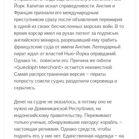
Йорк. Капитан искал справедливости. Англия и
Франция признали его международным
преступником сразу после объявления перемирия
в одной из своих бесчисленных морских войн. В то
время корсар имел на руках патент за подписью
английского монарха, разрешавший ему грабить
французские суда от имени Англии. Легендарный
пират ждал от властей Нью-Йорка оправданий.
Однако те… повесили его. Причина же гибели
«Quedaph Merchant» остается неизвестной.
Самая распространенная версия – пираты
попросту сожгли судно, разделили сокровища и
скрылись.
Денег на судне не оказалось, а потому оно не
нужно ни Доминиканской Республике, ни
индонезийскому правительству. Переживают
только ученые, обнаружившие находку: корабль –
настоящая реликвия. Однако средств, чтобы
поднять его, у них нет. Единственная надежда – на