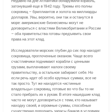
Недавно на дне Атлантики обнаружили корабль,
затонувший еще в 1942 году. Трюмы его полны
сокровищ – бриллиантов и золота на миллиарды
долларов. Увы, вероятно, они так и останутся в
море: американские бизнесмены могут не
договориться с властями Великобритании и России
– оба правительства готовы предъявить свои
права на этот клад.
Исследователи морских глубин до сих пор находят
сокровища, проглоченные океаном. Чаще всего
счастливчики поднимают корабли с ценными
грузами, выплачивают налоги своему
правительству, а остальное забирают себе. Но
если речь идет об особо крупных суммах, все не
так просто. Тут же находятся «истинные
владельцы» сокровищ, готовые во что бы то ни
стало прибрать их к рукам. В итоге нашедшие клад
часто не могут договориться с теми, кто называет
находку своей, и огромные суммы, способные
существенно пополнить запасы банков в условиях