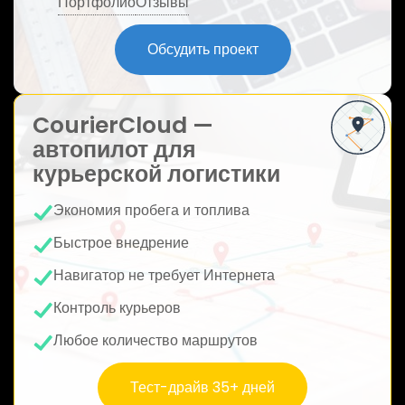
Портфолио
Отзывы
ю
Обсудить проект
CourierCloud —
автопилот для
курьерской логистики
Экономия пробега и топлива
Быстрое внедрение
Навигатор не требует Интернета
Контроль курьеров
Любое количество маршрутов
Тест-драйв 35+ дней