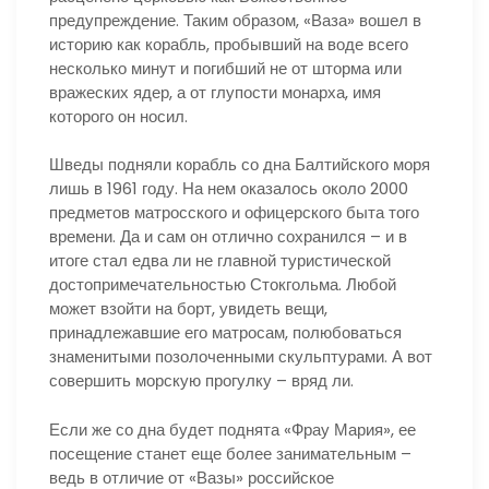
предупреждение. Таким образом, «Ваза» вошел в
историю как корабль, пробывший на воде всего
несколько минут и погибший не от шторма или
вражеских ядер, а от глупости монарха, имя
которого он носил.
Шведы подняли корабль со дна Балтийского моря
лишь в 1961 году. На нем оказалось около 2000
предметов матросского и офицерского быта того
времени. Да и сам он отлично сохранился – и в
итоге стал едва ли не главной туристической
достопримечательностью Стокгольма. Любой
может взойти на борт, увидеть вещи,
принадлежавшие его матросам, полюбоваться
знаменитыми позолоченными скульптурами. А вот
совершить морскую прогулку – вряд ли.
Если же со дна будет поднята «Фрау Мария», ее
посещение станет еще более занимательным –
ведь в отличие от «Вазы» российское