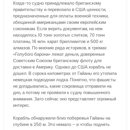
Когда-то судно принадлежало британскому
правительству и перевозило в США ценности,
предназначенные для оплаты военной техники,
обещанной американцами своим европейским
союзникам. Если верить документам, на нем
находилось 10 тонн золотых слитков, 70 тонн
платины, 16 млн. карат бриллиантов и 500 кг
алмазов. По мнению ряда историков, в трюмах
«Голубого барона» лежат деньги, доверенные
Советским Союзом британскому флоту для
доставки в Америку. Однако до США корабль не
дошел. В сорока километрах от Гайаны его утопила
немецкая подводная лодка. Понятно, что фашисты
не догадывались, какие сокровища отправили на
дно, а потому не проявили к судну повышенного
внимания. Зато сейчас оно представляет огромный
интерес.
Корабль обнаружили близ побережья Гайаны на
глубине в 250 м. Это немало – и чтобы поднять