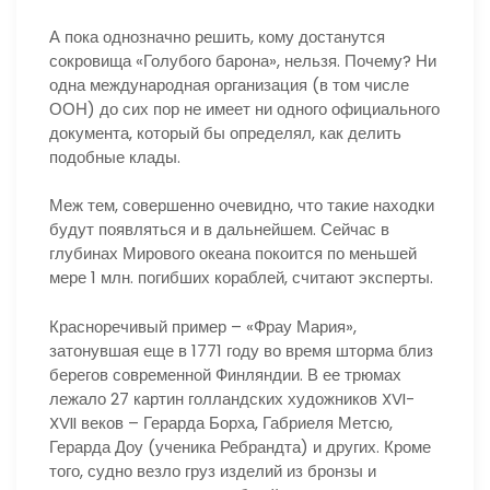
А пока однозначно решить, кому достанутся
сокровища «Голубого барона», нельзя. Почему? Ни
одна международная организация (в том числе
ООН) до сих пор не имеет ни одного официального
документа, который бы определял, как делить
подобные клады.
Меж тем, совершенно очевидно, что такие находки
будут появляться и в дальнейшем. Сейчас в
глубинах Мирового океана покоится по меньшей
мере 1 млн. погибших кораблей, считают эксперты.
Красноречивый пример – «Фрау Мария»,
затонувшая еще в 1771 году во время шторма близ
берегов современной Финляндии. В ее трюмах
лежало 27 картин голландских художников XVI-
XVII веков – Герарда Борха, Габриеля Метсю,
Герарда Доу (ученика Ребрандта) и других. Кроме
того, судно везло груз изделий из бронзы и