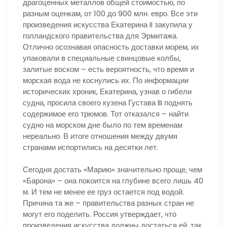
драгоценных металлов общей стоимостью, по
разным оценкам, от 100 до 900 млн. евро. Все эти
произведения искусства Екатерина II закупила у
голландского правительства для Эрмитажа.
Отлично осознавая опасность доставки морем, их
упаковали в специальные свинцовые колбы,
залитые воском – есть вероятность, что время и
морская вода не коснулись их. По информации
исторических хроник, Екатерина, узнав о гибели
судна, просила своего кузена Густава III поднять
содержимое его трюмов. Тот отказался – найти
судно на морском дне было по тем временам
нереально. В итоге отношения между двумя
странами испортились на десятки лет.
Сегодня достать «Марию» значительно проще, чем
«Барона» – она покоится на глубине всего лишь 40
м. И тем не менее ее груз остается под водой.
Причина та же – правительства разных стран не
могут его поделить. Россия утверждает, что
произведения искусства должны достаться ей, так