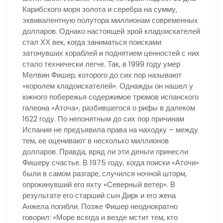
Карибского моря золота и серебра на сумму,
эквивалентную полутора миллионам современных
долларов. Однако настоящей эрой кладоискателей
стал ХХ век, когда заниматься поисками
затонувших кораблей и поднятием ценностей с них
стало технически легче. Так, в 1999 году умер
Мелвин Фишер, которого до сих пор называют
«королем кладоискателей». Однажды он нашел у
южного побережья содержимое трюмов испанского
галеона «Аточа», разбившегося о рифы в далеком
1622 году. По непонятным до сих пор причинам
Испания не предъявила права на находку – между
тем, ее оценивают в несколько миллионов
долларов. Правда, вряд ли эти деньги принесли
Фишеру счастье. В 1975 году, когда поиски «Аточи»
были в самом разгаре, случился ночной шторм,
опрокинувший его яхту «Северный ветер». В
результате его старший сын Дирк и его жена
Анжела погибли. Позже Фишер неоднократно
говорил: «Море всегда и везде мстит тем, кто