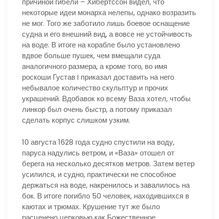
причиной гибели – Хибертссон видел, что
некоторые идеи монарха нелепы, однако возразить
не мог. Того же заботило лишь боевое оснащение
судна и его внешний вид, а вовсе не устойчивость
на воде. В итоге на корабле было установлено
вдвое больше пушек, чем вмещали суда
аналогичного размера, а кроме того, во имя
роскоши Густав I приказал доставить на него
небывалое количество скульптур и прочих
украшений. Вдобавок ко всему Ваза хотел, чтобы
линкор был очень быстр, а потому приказал
сделать корпус слишком узким.
10 августа 1628 года судно спустили на воду,
паруса надулись ветром, и «Ваза» отошел от
берега на несколько десятков метров. Затем ветер
усилился, и судно, практически не способное
держаться на воде, накренилось и завалилось на
бок. В итоге погибло 50 человек, находившихся в
каютах и трюмах. Крушение тут же было
расценено церковью как Божественное