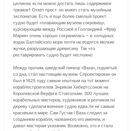
целиком, если можно достать лишь содержимое
трюмов? Ответ прост: он может стать музейным
экспонатом. Есть и еще более смелый проект:
судно будет «плавающим музеем сокровищ»,
курсирующим между Россией и Голландией. «Фрау
Мария» очень хорошо сохранилась – в холодных
водах Балтийского моря почти не водятся мелкие
жучки, разрушающие древесину. Так что
реставрировать судно будет несложно.
Между прочим, шведский линкор «Ваза», поднятый
со дна, стал настоящим музеем. Спроектирован он
был в 1625 году самым опытным на тот момент
кораблестроителем Энриком Хибертссоном на
Королевской Верфи в Стокгольме. 300 лучших
корабельных мастеров, художников и резчиков по
дереву сделали военное судно едва ли не самым
красивым в мире. Сам Густав I Ваза следил за
созданием корабля, названного его именем, и
давал мастерам указания. Возможно, это и стало