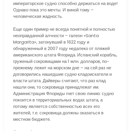
императорское судно способно держаться на воде!
Однако пока это мечты. И виной тому –
человеческая жадность.
Еще один пример не всегда понятной и полностью
неоправданной алчности – галеон «Santa
Margarita», затонувший в 1622 году и
обнаруженный в 2007 году недалеко от пляжей
американского штата Флорида. Испанский корабль,
груженый сокровищами на 1 млн. долларов, по-
прежнему лежит на морском дне – на сей раз не
договорились нашедшие судно кладоискатели и
власти штата. Дайверы считают, что раз клад
нашли они, то сокровища принадлежат им.
Администрация Флориды гнет свою линию: судно
покоится в территориальных водах штата, а
потому является собственностью всех его
жителей, т.е. сокровища должны оказаться в
местном бюджете.