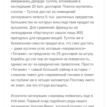
американец Джордж Туллок, вложивший в
экспедицию 20 млн. долларов. Поиски окупились
сполна – Туллок достал из помещений
затонувшего гиганта 5 тыс. различных предметов,
большинство из которых впоследствии продал на
аукционах. Для сравнения: французы на
легендарном «Наутилусе» нашли лишь 800
пригодных для продажи вещей. Туллок же в
буквальном смысле продал все, что смог достать
– даже кусочки угля, которым «заправлялся»
«Титаник», он предлагал по 25 долларов за штуку.
Корабль до сих пор не подняли на поверхность,
однако не из-за юридических проволочек. Просто
«Титаник» – самый большой лайнер в истории –
слишком тяжел для современной техники и лежит
на глубине аж в четыре километра! Поэтому никто
не знает, как его оттуда вытащить.
Искатели затонувших сокровищ появились еще в
XVII веке. Первый клад подобного рода нашел
англичанин Уильям Фиппс, который поднял со дна