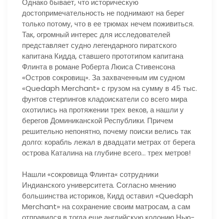
Однако бывает, что историческую
достопримечательность не поднимают на берег
только потому, что в ее трюмах нечем поживиться.
Так, огромный интерес для исследователей
представляет судно легендарного пиратского
капитана Кидда, ставшего прототипом капитана
Флинта в романе Роберта Люиса Стивенсона
«Остров сокровищ». За захваченным им судном
«Quedaph Merchant» с грузом на сумму в 45 тыс.
фунтов стерлингов кладоискатели со всего мира
охотились на протяжении трех веков, а нашли у
берегов Доминиканской Республики. Причем
решительно непонятно, почему поиски велись так
долго: корабль лежал в двадцати метрах от берега
острова Каталина на глубине всего… трех метров!
Нашли «сокровища Флинта« сотрудники
Индианского университета. Согласно мнению
большинства историков, Кидд оставил «Quedaph
Merchant» на сохранение своим матросам, а сам
отправился в тогда еще английскую колонию Нью-