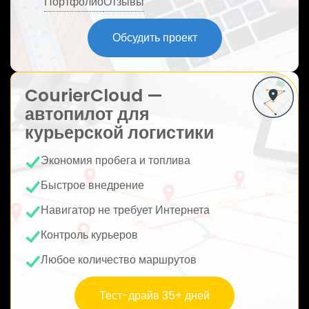
Портфолио
Отзывы
ю
Обсудить проект
CourierCloud —
автопилот для
курьерской логистики
Экономия пробега и топлива
Быстрое внедрение
Навигатор не требует Интернета
Контроль курьеров
Любое количество маршрутов
Тест-драйв 35+ дней