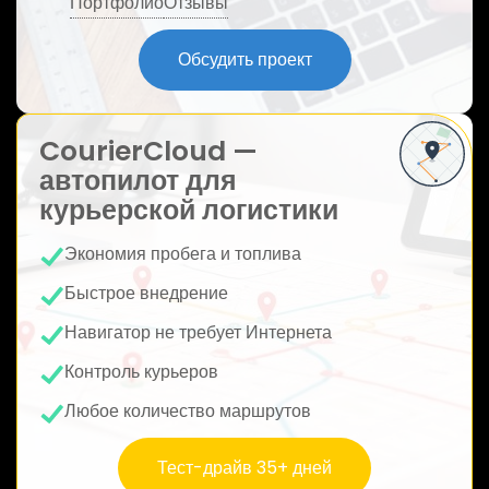
Портфолио
Отзывы
ю
Обсудить проект
CourierCloud —
автопилот для
курьерской логистики
Экономия пробега и топлива
Быстрое внедрение
Навигатор не требует Интернета
Контроль курьеров
Любое количество маршрутов
Тест-драйв 35+ дней