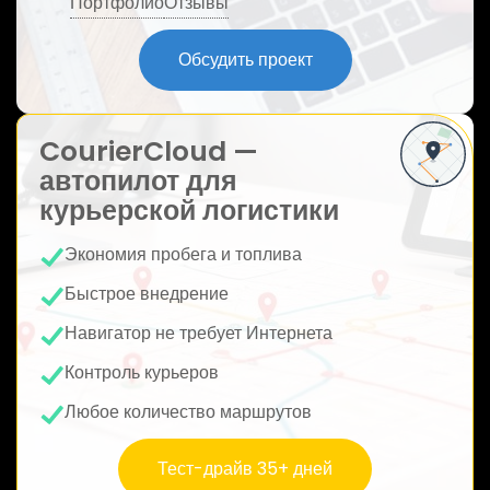
Портфолио
Отзывы
ю
Обсудить проект
CourierCloud —
автопилот для
курьерской логистики
Экономия пробега и топлива
Быстрое внедрение
Навигатор не требует Интернета
Контроль курьеров
Любое количество маршрутов
Тест-драйв 35+ дней