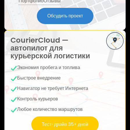
Портфолио
Отзывы
ю
Обсудить проект
CourierCloud —
автопилот для
курьерской логистики
Экономия пробега и топлива
Быстрое внедрение
Навигатор не требует Интернета
Контроль курьеров
Любое количество маршрутов
Тест-драйв 35+ дней