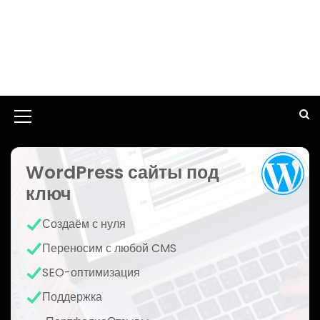
И
к
WordPress сайты под
о
ключ
н
к
Создаём с нуля
а
Переносим с любой CMS
м
SEO-оптимизация
е
Поддержка
н