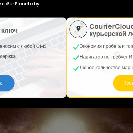
 сайте Planeta.by
CourierClou
 ключ
курьерской л
еносим с любой CMS
Экономия пробега и то
держка
Навигатор не требует И
Любое количество мар
кт
Тес