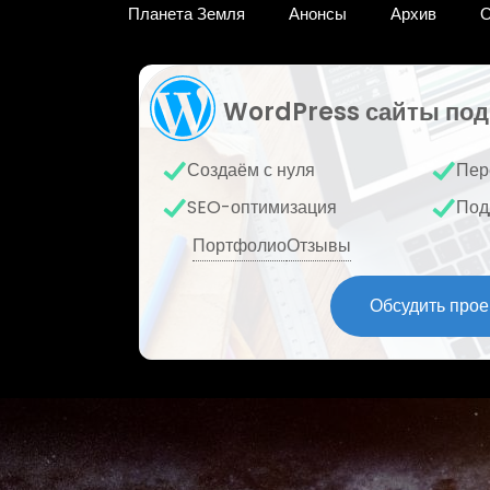
Планета Земля
Анонсы
Архив
О
WordPress сайты под
Создаём с нуля
Пер
SEO-оптимизация
Под
Портфолио
Отзывы
Обсудить прое