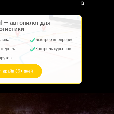
d — автопилот для
огистики
плива
Быстрое внедрение
нтернета
Контроль курьеров
шрутов
т-драйв 35+ дней