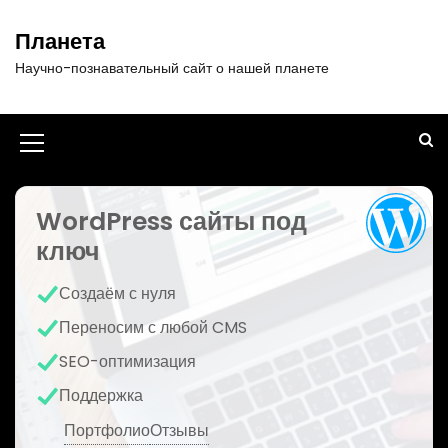
П
е
Планета
р
Научно-познавательный сайт о нашей планете
е
й
т
и
И
к
к
с
о
WordPress сайты под
о
д
ключ
н
е
р
к
Создаём с нуля
ж
а
и
Переносим с любой CMS
м
м
SEO-оптимизация
о
е
м
Поддержка
у
н
Портфолио
Отзывы