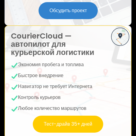
ю
Обсудить проект
CourierCloud —
автопилот для
курьерской логистики
Экономия пробега и топлива
Быстрое внедрение
Навигатор не требует Интернета
Контроль курьеров
Любое количество маршрутов
Тест-драйв 35+ дней