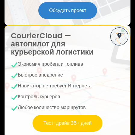
ю
Обсудить проект
CourierCloud —
автопилот для
курьерской логистики
Экономия пробега и топлива
Быстрое внедрение
Навигатор не требует Интернета
Контроль курьеров
Любое количество маршрутов
Тест-драйв 35+ дней