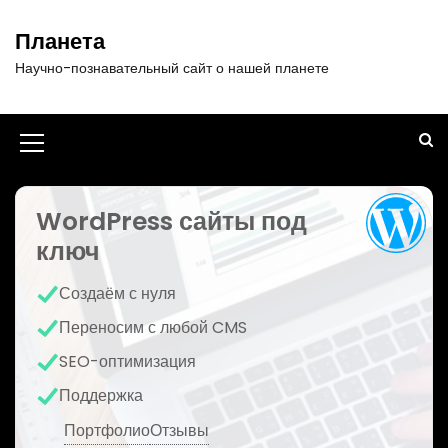
П
е
Планета
р
Научно-познавательный сайт о нашей планете
е
й
т
и
И
к
к
с
о
WordPress сайты под
о
д
ключ
н
е
р
к
Создаём с нуля
ж
а
и
Переносим с любой CMS
м
м
SEO-оптимизация
о
е
м
Поддержка
у
н
Портфолио
Отзывы