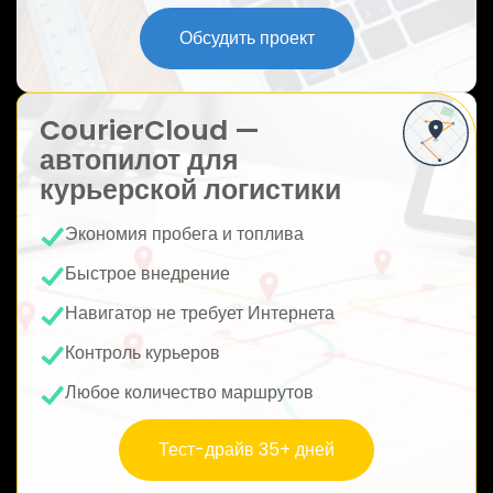
ю
Обсудить проект
CourierCloud —
автопилот для
курьерской логистики
Экономия пробега и топлива
Быстрое внедрение
Навигатор не требует Интернета
Контроль курьеров
Любое количество маршрутов
Тест-драйв 35+ дней