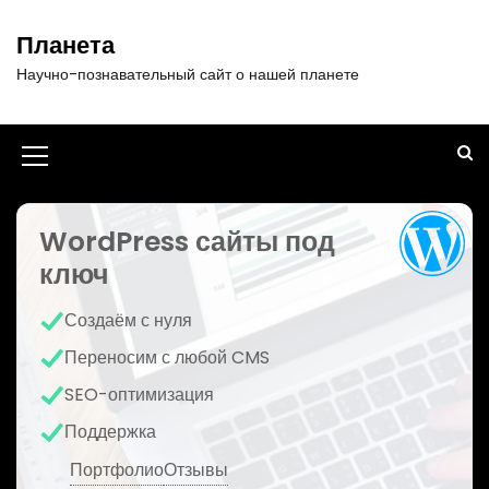
П
е
Планета
р
Научно-познавательный сайт о нашей планете
е
й
т
и
И
к
к
с
о
WordPress сайты под
о
д
ключ
н
е
р
к
Создаём с нуля
ж
а
и
Переносим с любой CMS
м
м
SEO-оптимизация
о
е
м
Поддержка
у
н
Портфолио
Отзывы