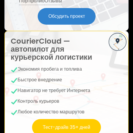
Портфолио
Отзывы
ю
Обсудить проект
CourierCloud —
автопилот для
курьерской логистики
Экономия пробега и топлива
Быстрое внедрение
Навигатор не требует Интернета
Контроль курьеров
Любое количество маршрутов
Тест-драйв 35+ дней