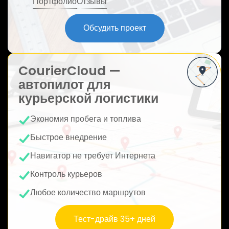
Портфолио
Отзывы
ю
Обсудить проект
CourierCloud —
автопилот для
курьерской логистики
Экономия пробега и топлива
Быстрое внедрение
Навигатор не требует Интернета
Контроль курьеров
Любое количество маршрутов
Тест-драйв 35+ дней