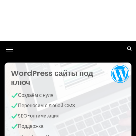
И
к
WordPress сайты под
о
ключ
н
к
Создаём с нуля
а
Переносим с любой CMS
м
SEO-оптимизация
е
Поддержка
н