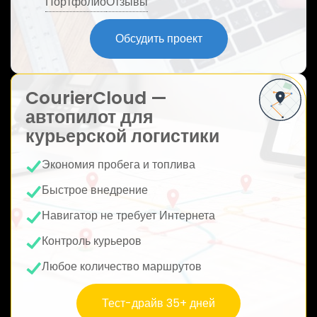
Портфолио
Отзывы
ю
Обсудить проект
CourierCloud —
автопилот для
курьерской логистики
Экономия пробега и топлива
Быстрое внедрение
Навигатор не требует Интернета
Контроль курьеров
Любое количество маршрутов
Тест-драйв 35+ дней