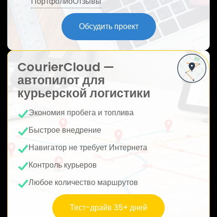
Портфолио
Отзывы
ю
Обсудить проект
CourierCloud —
автопилот для
курьерской логистики
Экономия пробега и топлива
Быстрое внедрение
Навигатор не требует Интернета
Контроль курьеров
Любое количество маршрутов
Тест-драйв 35+ дней