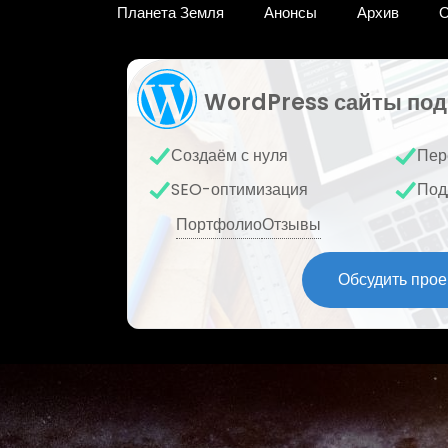
Планета Земля
Анонсы
Архив
О
WordPress сайты под
Создаём с нуля
Пер
SEO-оптимизация
Под
Портфолио
Отзывы
Обсудить прое