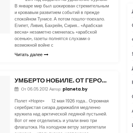
В январе мир был шокирован стремительным
и кровавым развитием событий в прежде
спокойном Тунисе. А потом пошло-поехало.
Египет, Ливия, Бахрейн, Сирия… «Арабская
весна» незаметно сменилась «арабской
осенью», газеты полнятся слухами о
возможной войне с
Читать далее
УМБЕРТО НОБИЛЕ. ОТ ГЕРОЯ ДО ИЗГОЯ
planeta.by
От
06.05.2012
Автор:
Полет «Норге» 12 мая 1926 года… Огромная
серебристая сигара дирижабля медленно
кружила над арктической ледяной пустыней.
Вот от нее отделились и упали вниз три
флагштока. На холодном ветру затрепетали