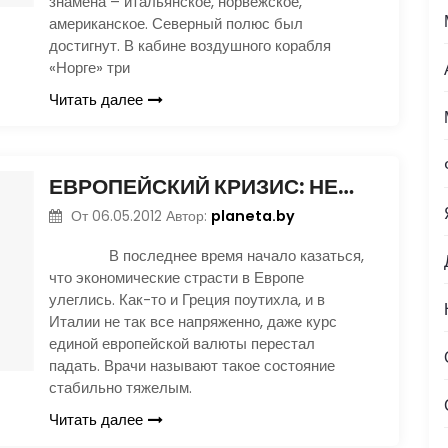
знамена – итальянское, норвежское,
американское. Северный полюс был
достигнут. В кабине воздушного корабля
«Норге» три
Читать далее
ЕВРОПЕЙСКИЙ КРИЗИС: НЕЖДАННЫЙ УДАР
planeta.by
От
06.05.2012
Автор:
В последнее время начало казаться,
что экономические страсти в Европе
улеглись. Как-то и Греция поутихла, и в
Италии не так все напряженно, даже курс
единой европейской валюты перестал
падать. Врачи называют такое состояние
стабильно тяжелым.
Читать далее