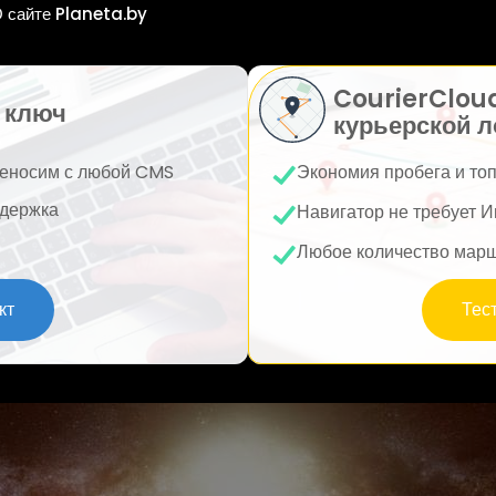
 сайте Planeta.by
CourierClou
 ключ
курьерской л
еносим с любой CMS
Экономия пробега и то
держка
Навигатор не требует И
Любое количество мар
кт
Тес