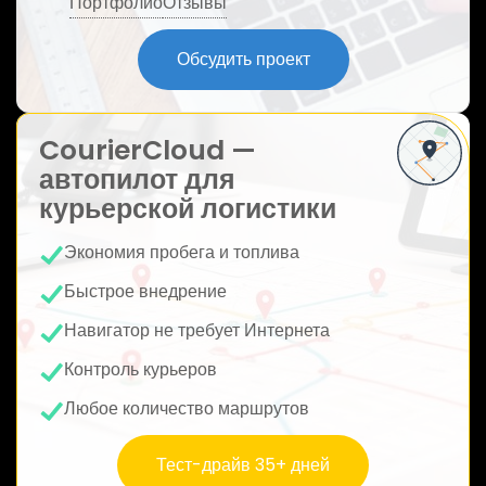
Портфолио
Отзывы
ю
Обсудить проект
CourierCloud —
автопилот для
курьерской логистики
Экономия пробега и топлива
Быстрое внедрение
Навигатор не требует Интернета
Контроль курьеров
Любое количество маршрутов
Тест-драйв 35+ дней