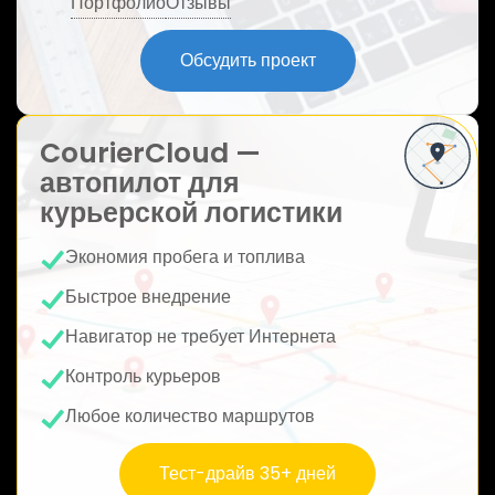
Портфолио
Отзывы
ю
Обсудить проект
CourierCloud —
автопилот для
курьерской логистики
Экономия пробега и топлива
Быстрое внедрение
Навигатор не требует Интернета
Контроль курьеров
Любое количество маршрутов
Тест-драйв 35+ дней