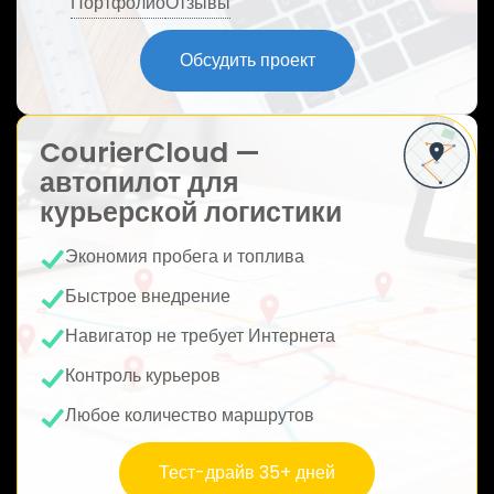
Портфолио
Отзывы
ю
Обсудить проект
CourierCloud —
автопилот для
курьерской логистики
Экономия пробега и топлива
Быстрое внедрение
Навигатор не требует Интернета
Контроль курьеров
Любое количество маршрутов
Тест-драйв 35+ дней