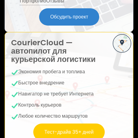
Портфолио
Отзывы
ю
Обсудить проект
CourierCloud —
автопилот для
курьерской логистики
Экономия пробега и топлива
Быстрое внедрение
Навигатор не требует Интернета
Контроль курьеров
Любое количество маршрутов
Тест-драйв 35+ дней