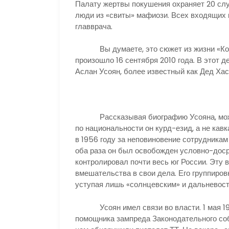
Палату жертвы покушения охраняет 20 слу
люди из «свиты» мафиози. Всех входящих 
главврача.
Вы думаете, это сюжет из жизни «Коза н
произошло 16 сентября 2010 года. В этот д
Аслан Усоян, более известный как Дед Хаса
Рассказывая биографию Усояна, можно 
по национальности он курд-езид, а не кавк
в 1956 году за неповиновение сотрудникам
оба раза он был освобожден условно-доср
контролировал почти весь юг России. Эту 
вмешательства в свои дела. Его группиро
уступая лишь «солнцевским» и дальневос
Усоян имел связи во власти. 1 мая 199
помощника зампреда Законодательного со