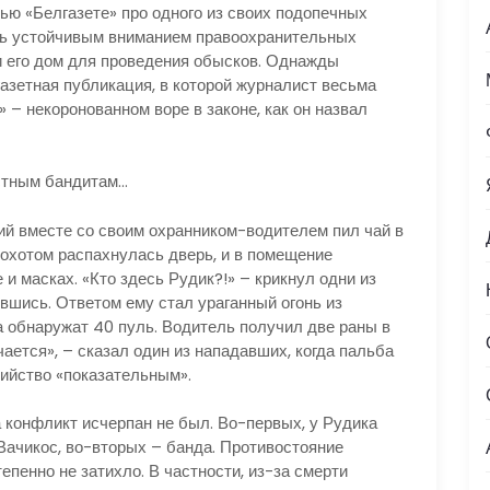
«Белгазете» про одного из своих подопечных
ась устойчивым вниманием правоохранительных
и его дом для проведения обысков. Однажды
азетная публикация, в которой журналист весьма
– некоронованном воре в законе, как он назвал
тным бандитам…
вместе со своим охранником-водителем пил чай в
охотом распахнулась дверь, и в помещение
и масках. «Кто здесь Рудик?!» – крикнул одни из
явшись. Ответом ему стал ураганный огонь из
а обнаружат 40 пуль. Водитель получил две раны в
чается», – сказал один из нападавших, когда пальба
бийство «показательным».
нфликт исчерпан не был. Во-первых, у Рудика
Вачикос, во-вторых – банда. Противостояние
епенно не затихло. В частности, из-за смерти