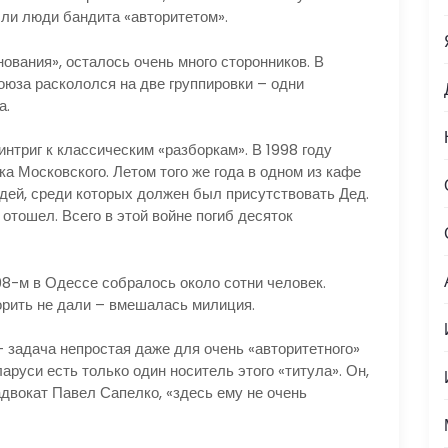
 ли люди бандита «авторитетом».
ния», осталось очень много сторонников. В
оюза раскололся на две группировки – одни
а.
иг к классическим «разборкам». В 1998 году
ка Московского. Летом того же года в одном из кафе
юдей, среди которых должен был присутствовать Дед.
 отошел. Всего в этой войне погиб десяток
м в Одессе собралось около сотни человек.
ворить не дали – вмешалась милиция.
адача непростая даже для очень «авторитетного»
аруси есть только один носитель этого «титула». Он,
адвокат Павел Сапелко, «здесь ему не очень