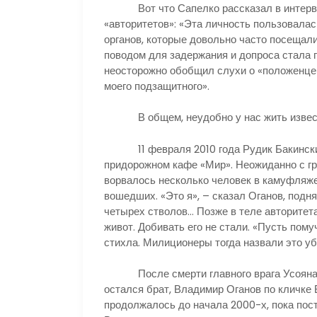
Вот что Сапелко рассказал в интервью 
«авторитетов»: «Эта личность пользовал
органов, которые довольно часто посещал
поводом для задержания и допроса стала г
неосторожно обобщил слухи о «положенце» 
моего подзащитного».
В общем, неудобно у нас жить извес
11 февраля 2010 года Рудик Бакинский 
придорожном кафе «Мир». Неожиданно с гр
ворвалось несколько человек в камуфляже 
вошедших. «Это я», – сказал Оганов, подн
четырех стволов… Позже в теле авторитет
живот. Добивать его не стали. «Пусть пому
стихла. Милиционеры тогда назвали это у
После смерти главного врага Усояна ко
остался брат, Владимир Оганов по кличке 
продолжалось до начала 2000-х, пока пост