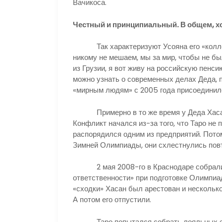
Вачикоса.
Честный и принципиальный. В общем, х
Так характеризуют Усояна его «коллеги
никому не мешаем, мы за мир, чтобы не б
из Грузии, я вот живу на российскую пенсию
можно узнать о современных делах Деда, п
«мирным людям» с 2005 года присоединилс
Примерно в то же время у Деда Хасана 
Конфликт начался из-за того, что Таро не 
распорядился одним из предприятий. Потом
Зимней Олимпиады, они схлестнулись пов
2 мая 2008-го в Краснодаре собрались
ответственности» при подготовке Олимпиа
«сходки» Хасан был арестован и нескольк
А потом его отпустили.
Таро попытался собрать лояльных ему 