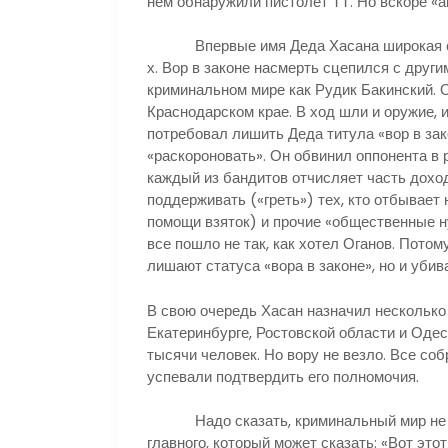
нем обнаружили пистолет ТТ. Но вскоре «ав
Впервые имя Деда Хасана широкая общ
х. Вор в законе насмерть сцепился с дру
криминальном мире как Рудик Бакинский. 
Краснодарском крае. В ход шли и оружие, 
потребовал лишить Деда титула «вор в зак
«раскороновать». Он обвинил оппонента в 
каждый из бандитов отчисляет часть доход
поддерживать («греть») тех, кто отбывает 
помощи взяток) и прочие «общественные н
все пошло не так, как хотел Оганов. Потом
лишают статуса «вора в законе», но и убив
В свою очередь Хасан назначил несколько 
Екатеринбурге, Ростовской области и Одес
тысячи человек. Но вору не везло. Все соб
успевали подтвердить его полномочия.
Надо сказать, криминальный мир не име
главного, который может сказать: «Вот этот