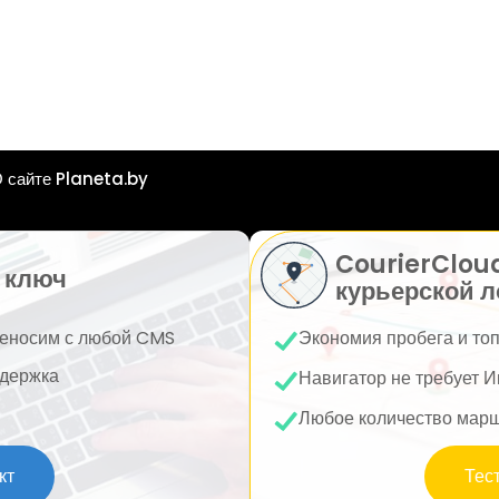
 сайте Planeta.by
CourierClou
 ключ
курьерской л
еносим с любой CMS
Экономия пробега и то
держка
Навигатор не требует И
Любое количество мар
кт
Тес