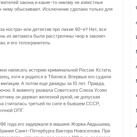
жителей закона и какие-то никому не известные
к нему обыскивают. Исключение сделано только для
остра» или детектив про лихие 90-е? Нет, все
ень из автомата были расстреляны «вор в законе»
н, и его телохранитель.
написать историю криминальной России. Кстати,
азец, хотя и родился в Тбилиси. Впервые его судили
 милиции. А потом еще дважды за 10 лет. Правда,
очно. К моменту развала Советского Союза Усоян
вотчину он держал железной рукой, не допуская
вка считалась третьей по силе в бывшем СССР,
точной ОПГ.
6 года его задержали в машине Жоржа Авдышева,
брания Санкт-Петербурга Виктора Новоселова. При