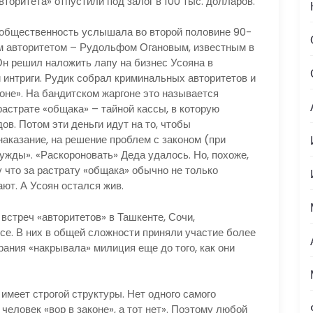
торитета» отпустили под залог в 100 тыс. долларов.
ественность услышала во второй половине 90-
гим авторитетом – Рудольфом Огановым, известным в
Он решил наложить лапу на бизнес Усояна в
и интриги. Рудик собрал криминальных авторитетов и
оне». На бандитском жаргоне это называется
растрате «общака» – тайной кассы, в которую
ов. Потом эти деньги идут на то, чтобы
наказание, на решение проблем с законом (при
ужды». «Раскороновать» Деда удалось. Но, похоже,
у что за растрату «общака» обычно не только
ают. А Усоян остался жив.
встреч «авторитетов» в Ташкенте, Сочи,
се. В них в общей сложности приняли участие более
рания «накрывала» милиция еще до того, как они
ет строгой структуры. Нет одного самого
 человек «вор в законе», а тот нет». Поэтому любой