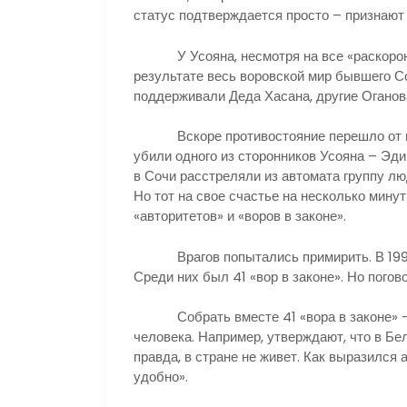
статус подтверждается просто – признают
У Усояна, несмотря на все «раскоронова
результате весь воровской мир бывшего С
поддерживали Деда Хасана, другие Оганов
Вскоре противостояние перешло от интр
убили одного из сторонников Усояна – Эди
в Сочи расстреляли из автомата группу л
Но тот на свое счастье на несколько минут
«авторитетов» и «воров в законе».
Врагов попытались примирить. В 1998-
Среди них был 41 «вор в законе». Но пого
Собрать вместе 41 «вора в законе» – з
человека. Например, утверждают, что в Бел
правда, в стране не живет. Как выразился 
удобно».