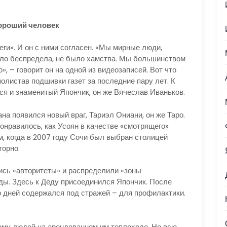
ороший человек
». И он с ними согласен. «Мы мирные люди,
ыло беспредела, не было хамства. Мы большинством
», – говорит он на одной из видеозаписей. Вот что
олистав подшивки газет за последние пару лет. К
я и знаменитый Япончик, он же Вячеслав Иваньков.
появился новый враг, Тариэл Ониани, он же Таро.
понравилось, как Усоян в качестве «смотрящего»
, когда в 2007 году Сочи был выбран столицей
торно.
 «авторитеты» и распределили «зоны
ды. Здесь к Деду присоединился Япончик. После
о дней содержался под стражей – для профилактики.
людей на арендованном им теплоходе. Но всю