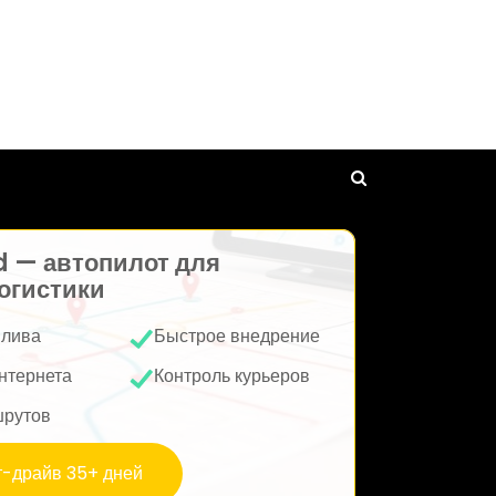
d — автопилот для
огистики
плива
Быстрое внедрение
нтернета
Контроль курьеров
шрутов
т-драйв 35+ дней