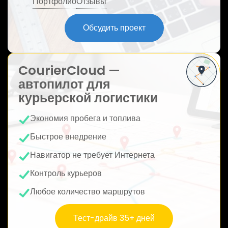
Портфолио
Отзывы
ю
Обсудить проект
CourierCloud —
автопилот для
курьерской логистики
Экономия пробега и топлива
Быстрое внедрение
Навигатор не требует Интернета
Контроль курьеров
Любое количество маршрутов
Тест-драйв 35+ дней