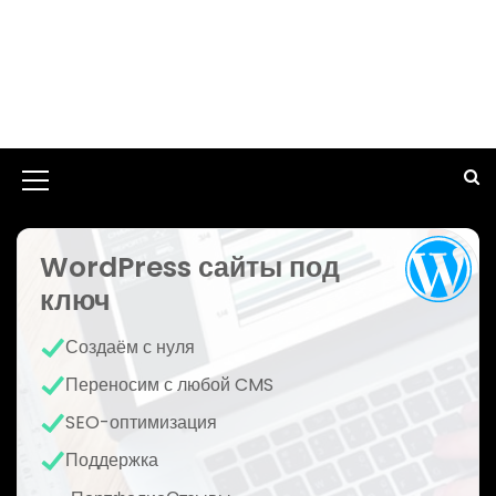
И
к
WordPress сайты под
о
ключ
н
к
Создаём с нуля
а
Переносим с любой CMS
м
SEO-оптимизация
е
Поддержка
н