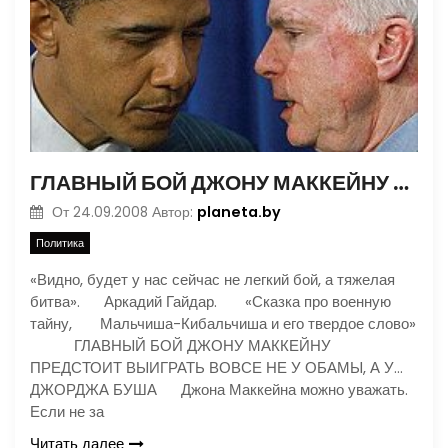
ГЛАВНЫЙ БОЙ ДЖОНУ МАККЕЙНУ ПРЕДСТОИТ ВЫИГРАТЬ ВОВСЕ НЕ У ОБАМЫ, А У… ДЖОРДЖА БУША
planeta.by
От
24.09.2008
Автор:
Политика
«Видно, будет у нас сейчас не легкий бой, а тяжелая
битва». Аркадий Гайдар. «Сказка про военную
тайну, Мальчиша-Кибальчиша и его твердое слово»
ГЛАВНЫЙ БОЙ ДЖОНУ МАККЕЙНУ
ПРЕДСТОИТ ВЫИГРАТЬ ВОВСЕ НЕ У ОБАМЫ, А У…
ДЖОРДЖА БУША Джона Маккейна можно уважать.
Если не за
Читать далее