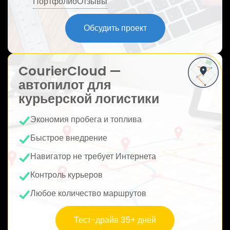
Портфолио
Отзывы
ю
Обсудить проект
CourierCloud —
автопилот для
курьерской логистики
Экономия пробега и топлива
Быстрое внедрение
Навигатор не требует Интернета
Контроль курьеров
Любое количество маршрутов
Тест-драйв 35+ дней