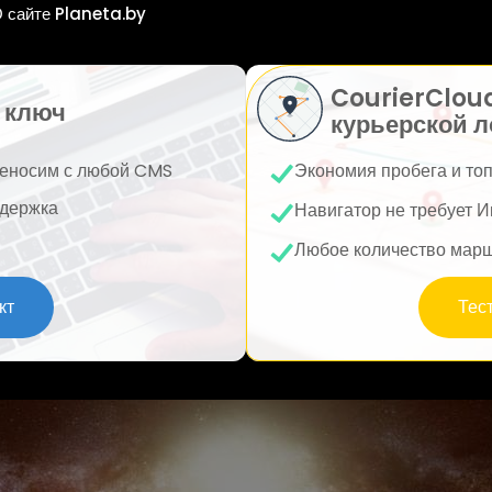
 сайте Planeta.by
CourierClou
 ключ
курьерской л
еносим с любой CMS
Экономия пробега и то
держка
Навигатор не требует И
Любое количество мар
кт
Тес