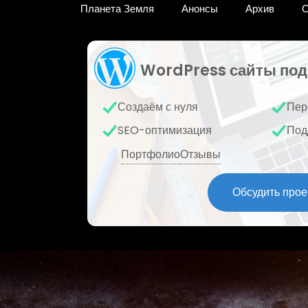
Планета Земля
Анонсы
Архив
О
WordPress сайты под
Создаём с нуля
Пер
SEO-оптимизация
Под
Портфолио
Отзывы
Обсудить прое