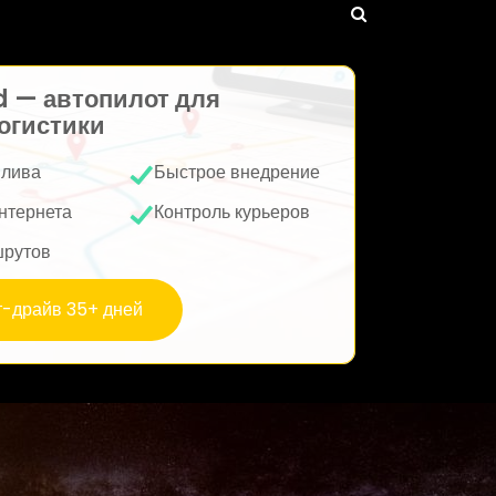
d — автопилот для
огистики
плива
Быстрое внедрение
нтернета
Контроль курьеров
шрутов
т-драйв 35+ дней